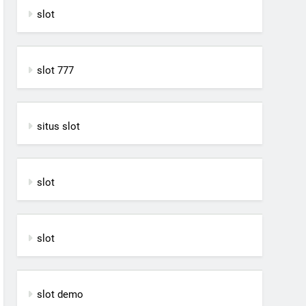
slot
slot 777
situs slot
slot
slot
slot demo