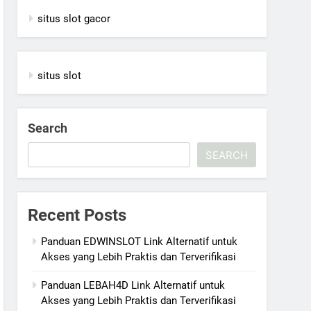
situs slot gacor
situs slot
Search
SEARCH
Recent Posts
Panduan EDWINSLOT Link Alternatif untuk
Akses yang Lebih Praktis dan Terverifikasi
Panduan LEBAH4D Link Alternatif untuk
Akses yang Lebih Praktis dan Terverifikasi