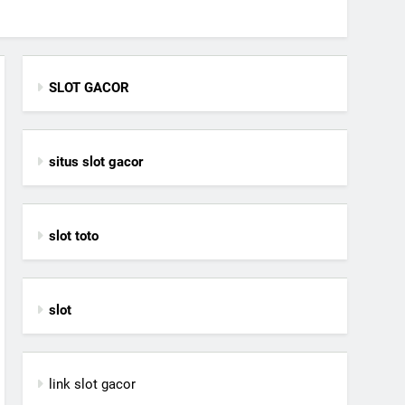
SLOT GACOR
situs slot gacor
slot toto
slot
link slot gacor