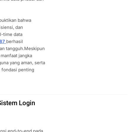
buktikan bahwa
siensi, dan
l-time data
87
berhasil
dan tangguh.Meskipun
, manfaat jangka
guna yang aman, serta
 fondasi penting
 Sistem Login
ipsi end-to-end pada