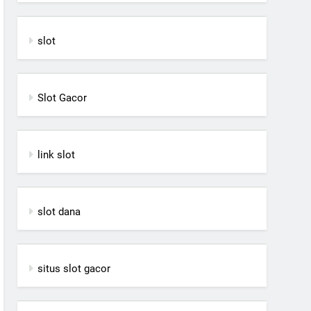
slot
Slot Gacor
link slot
slot dana
situs slot gacor