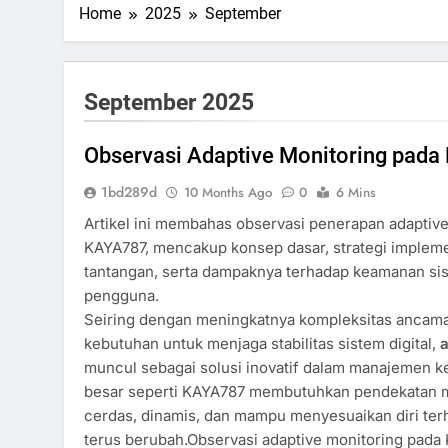
Home
2025
September
September 2025
Observasi Adaptive Monitoring pad
1bd289d
10 Months Ago
0
6 Mins
Artikel ini membahas observasi penerapan adaptiv
KAYA787, mencakup konsep dasar, strategi impleme
tantangan, serta dampaknya terhadap keamanan s
pengguna.
Seiring dengan meningkatnya kompleksitas ancama
kebutuhan untuk menjaga stabilitas sistem digital,
a
muncul sebagai solusi inovatif dalam manajemen 
besar seperti KAYA787 membutuhkan pendekatan mo
cerdas, dinamis, dan mampu menyesuaikan diri terh
terus berubah.Observasi adaptive monitoring pada