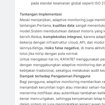
pada standar keamanan global seperti ISO 2
Tantangan Implementasi
Meski menjanjikan, adaptive monitoring juga memili
tantangan.Pertama,
kualitas data
sangat menentuka
model.Sistem membutuhkan dataset historis yang 
bersih.Kedua,
kompleksitas integrasi
, karena adap
bekerja dengan infrastruktur cloud, API, dan modu
lainnya.Ketiga,
risiko false negative
, di mana aktiv
lolos jika mirip dengan pola normal.
Untuk mengatasi hal ini, KAYA787 menggunakan pe
dengan menggabungkan adaptive monitoring dan at
kebijakan tradisional, sekaligus melakukan audit k
Dampak terhadap Pengalaman Pengguna
Bagi pengguna, adaptive monitoring memberikan r
menambah kerumitan login atau interaksi sehari-h
menerima notifikasi atau autentikasi tambahan ketik
benar mencurigakan, sehingga kenyamanan tetap te
dalam sistem ini juga meningkatkan kepercayaan b