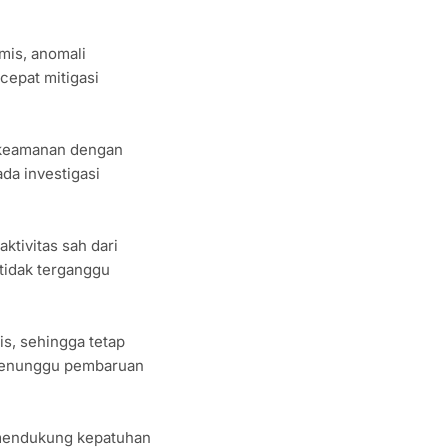
mis, anomali
cepat mitigasi
 keamanan dengan
ada investigasi
tivitas sah dari
tidak terganggu
s, sehingga tetap
menunggu pembaruan
 mendukung kepatuhan