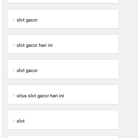
slot gacor
slot gacor hari ini
slot gacor
situs slot gacor hari ini
slot