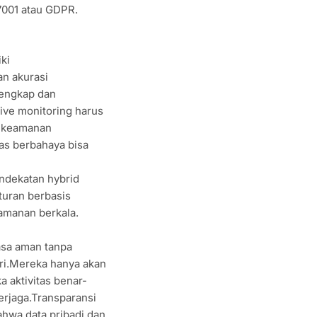
7001 atau GDPR.
ki
n akurasi
lengkap dan
tive monitoring harus
l keamanan
itas berbahaya bisa
ndekatan hybrid
uran berbasis
eamanan berkala.
asa aman tanpa
ari.Mereka hanya akan
a aktivitas benar-
rjaga.Transparansi
ahwa data pribadi dan