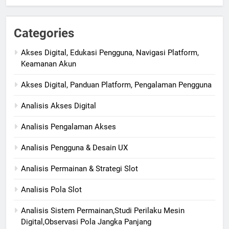
Categories
Akses Digital, Edukasi Pengguna, Navigasi Platform,
Keamanan Akun
Akses Digital, Panduan Platform, Pengalaman Pengguna
Analisis Akses Digital
Analisis Pengalaman Akses
Analisis Pengguna & Desain UX
Analisis Permainan & Strategi Slot
Analisis Pola Slot
Analisis Sistem Permainan,Studi Perilaku Mesin
Digital,Observasi Pola Jangka Panjang