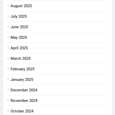
August 2025
July 2025
June 2025
May 2025
April 2025
March 2025
February 2025
January 2025
December 2024
November 2024
October 2024