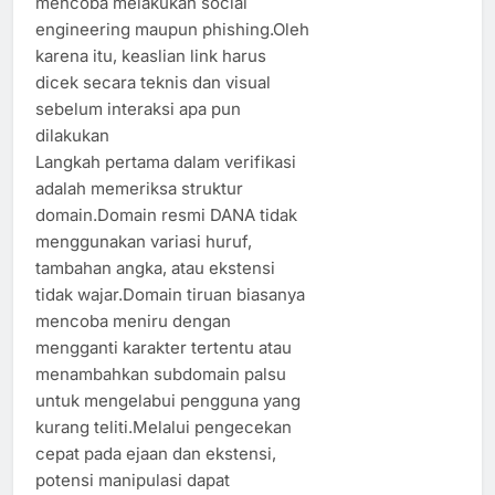
mencoba melakukan social
engineering maupun phishing.Oleh
karena itu, keaslian link harus
dicek secara teknis dan visual
sebelum interaksi apa pun
dilakukan
Langkah pertama dalam verifikasi
adalah memeriksa struktur
domain.Domain resmi DANA tidak
menggunakan variasi huruf,
tambahan angka, atau ekstensi
tidak wajar.Domain tiruan biasanya
mencoba meniru dengan
mengganti karakter tertentu atau
menambahkan subdomain palsu
untuk mengelabui pengguna yang
kurang teliti.Melalui pengecekan
cepat pada ejaan dan ekstensi,
potensi manipulasi dapat