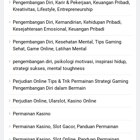
Pengembangan Diri, Karir & Pekerjaan, Keuangan Pribadi,
Kreativitas, Lifestyle, Entrepreneurship
Pengembangan Diri, Kemandirian, Kehidupan Pribadi,
Kesejahteraan Emosional, Keuangan Pribadi
Pengembangan Diri, Kesehatan Mental, Tips Gaming
Sehat, Game Online, Latihan Mental
pengembangan diri, psikologi motivasi, inspirasi hidup,
strategi sukses, mental toughness
Perjudian Online Tips & Trik Permainan Strategi Gaming
Pengembangan Diri dalam Bermain
Perjudian Online, Ularslot, Kasino Online
Permainan Kasino
Permainan Kasino, Slot Gacor, Panduan Permainan
Permainan Kasino, Slot Online, Panduan Permainan