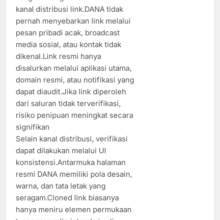
kanal distribusi link.DANA tidak
pernah menyebarkan link melalui
pesan pribadi acak, broadcast
media sosial, atau kontak tidak
dikenal.Link resmi hanya
disalurkan melalui aplikasi utama,
domain resmi, atau notifikasi yang
dapat diaudit.Jika link diperoleh
dari saluran tidak terverifikasi,
risiko penipuan meningkat secara
signifikan
Selain kanal distribusi, verifikasi
dapat dilakukan melalui UI
konsistensi.Antarmuka halaman
resmi DANA memiliki pola desain,
warna, dan tata letak yang
seragam.Cloned link biasanya
hanya meniru elemen permukaan