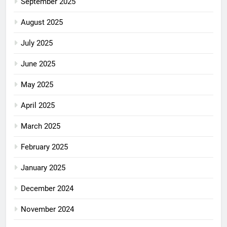
September 2025
August 2025
July 2025
June 2025
May 2025
April 2025
March 2025
February 2025
January 2025
December 2024
November 2024