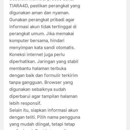
TIARA4D, pastikan perangkat yang
digunakan aman dan nyaman.
Gunakan perangkat pribadi agar
informasi akun tidak tertinggal di
perangkat umum. Jika memakai
komputer bersama, hindari
menyimpan kata sandi otomatis.
Koneksi internet juga perlu
diperhatikan. Jaringan yang stabil
membantu halaman terbuka
dengan baik dan formulir terkirim
tanpa gangguan. Browser yang
digunakan sebaiknya sudah
diperbarui agar tampilan halaman
lebih responsif.
Selain itu, siapkan informasi akun
dengan teliti. Pilih nama pengguna
yang mudah diingat, tetapi tetap