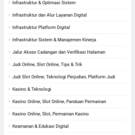
Infrastruktur & Optimasi Sistem
Infrastruktur dan Alur Layanan Digital
Infrastruktur Platform Digital
Infrastruktur Sistem & Manajemen Kinerja
Jalur Akses Cadangan dan Verifikasi Halaman
Judi Online, Slot Online, Tips & Trik
Judi Slot Online, Teknologi Perjudian, Platform Judi
Kasino & Teknologi
Kasino Online, Slot Online, Panduan Permainan
Kasino Online, Slot, Permainan Kasino
Keamanan & Edukasi Digital