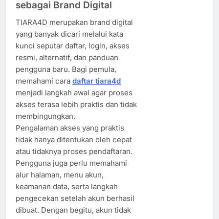
sebagai Brand Digital
TIARA4D merupakan brand digital
yang banyak dicari melalui kata
kunci seputar daftar, login, akses
resmi, alternatif, dan panduan
pengguna baru. Bagi pemula,
memahami cara
daftar tiara4d
menjadi langkah awal agar proses
akses terasa lebih praktis dan tidak
membingungkan.
Pengalaman akses yang praktis
tidak hanya ditentukan oleh cepat
atau tidaknya proses pendaftaran.
Pengguna juga perlu memahami
alur halaman, menu akun,
keamanan data, serta langkah
pengecekan setelah akun berhasil
dibuat. Dengan begitu, akun tidak