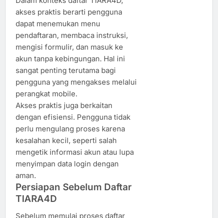
Dalam konteks daftar TIARA4D,
akses praktis berarti pengguna
dapat menemukan menu
pendaftaran, membaca instruksi,
mengisi formulir, dan masuk ke
akun tanpa kebingungan. Hal ini
sangat penting terutama bagi
pengguna yang mengakses melalui
perangkat mobile.
Akses praktis juga berkaitan
dengan efisiensi. Pengguna tidak
perlu mengulang proses karena
kesalahan kecil, seperti salah
mengetik informasi akun atau lupa
menyimpan data login dengan
aman.
Persiapan Sebelum Daftar
TIARA4D
Sebelum memulai proses daftar