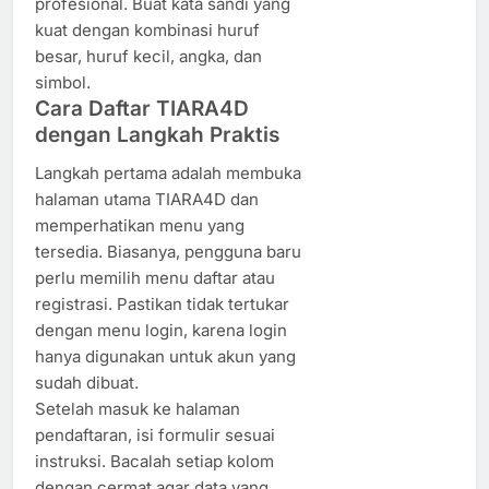
profesional. Buat kata sandi yang
kuat dengan kombinasi huruf
besar, huruf kecil, angka, dan
simbol.
Cara Daftar TIARA4D
dengan Langkah Praktis
Langkah pertama adalah membuka
halaman utama TIARA4D dan
memperhatikan menu yang
tersedia. Biasanya, pengguna baru
perlu memilih menu daftar atau
registrasi. Pastikan tidak tertukar
dengan menu login, karena login
hanya digunakan untuk akun yang
sudah dibuat.
Setelah masuk ke halaman
pendaftaran, isi formulir sesuai
instruksi. Bacalah setiap kolom
dengan cermat agar data yang