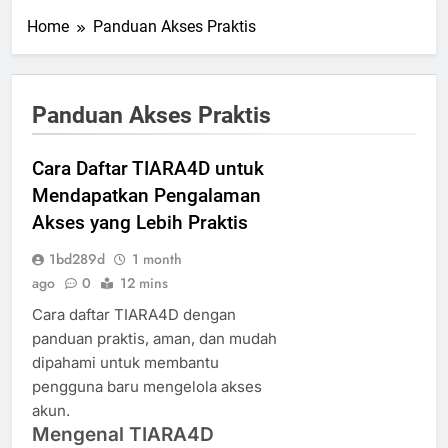
Home
Panduan Akses Praktis
Panduan Akses Praktis
Cara Daftar TIARA4D untuk
Mendapatkan Pengalaman
Akses yang Lebih Praktis
1bd289d
1 month
ago
0
12 mins
Cara daftar TIARA4D dengan
panduan praktis, aman, dan mudah
dipahami untuk membantu
pengguna baru mengelola akses
akun.
Mengenal TIARA4D