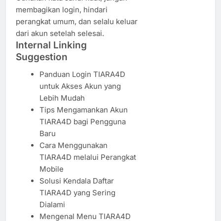
membagikan login, hindari
perangkat umum, dan selalu keluar
dari akun setelah selesai.
Internal Linking
Suggestion
Panduan Login TIARA4D
untuk Akses Akun yang
Lebih Mudah
Tips Mengamankan Akun
TIARA4D bagi Pengguna
Baru
Cara Menggunakan
TIARA4D melalui Perangkat
Mobile
Solusi Kendala Daftar
TIARA4D yang Sering
Dialami
Mengenal Menu TIARA4D