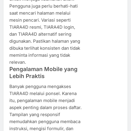
Pengguna juga perlu berhati-hati
saat mencari halaman melalui
mesin pencari. Variasi seperti
TIARA4D resmi, TIARA4D login,
dan TIARA4D alternatif sering
digunakan. Pastikan halaman yang
dibuka terlihat konsisten dan tidak
meminta informasi yang tidak
relevan.
Pengalaman Mobile yang
Lebih Praktis
Banyak pengguna mengakses
TIARA4D melalui ponsel. Karena
itu, pengalaman mobile menjadi
aspek penting dalam proses daftar.
Tampilan yang responsif
memudahkan pengguna membaca
instruksi, mengisi formulir, dan