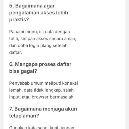
5. Bagaimana agar
pengalaman akses lebih
praktis?
Pahami menu, isi data dengan
teliti, simpan akses secara aman,
dan coba login ulang setelah
daftar.
6. Mengapa proses daftar
bisa gagal?
Penyebab umum meliputi koneksi
lemah, data tidak lengkap, salah
input, atau browser bermasalah.
7. Bagaimana menjaga akun
tetap aman?
Gunakan kata sandi kuat, jangan