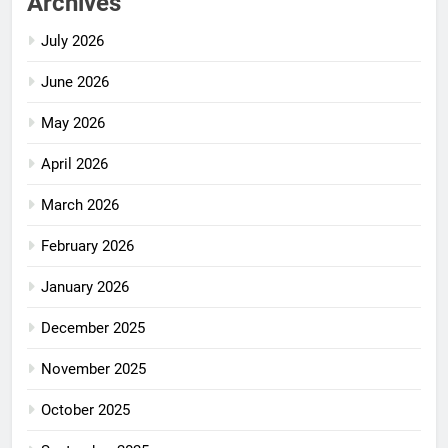
Archives
July 2026
June 2026
May 2026
April 2026
March 2026
February 2026
January 2026
December 2025
November 2025
October 2025