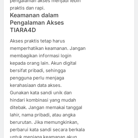
pengalaman akses menjadi lebih
praktis dan rapi.
Keamanan dalam
Pengalaman Akses
TIARA4D
Akses praktis tetap harus
memperhatikan keamanan. Jangan
membagikan informasi login
kepada orang lain. Akun digital
bersifat pribadi, sehingga
pengguna perlu menjaga
kerahasiaan data akses.
Gunakan kata sandi unik dan
hindari kombinasi yang mudah
ditebak. Jangan memakai tanggal
lahir, nama pribadi, atau angka
berurutan. Jika memungkinkan,
perbarui kata sandi secara berkala
untuk menjaga keamanan akun.