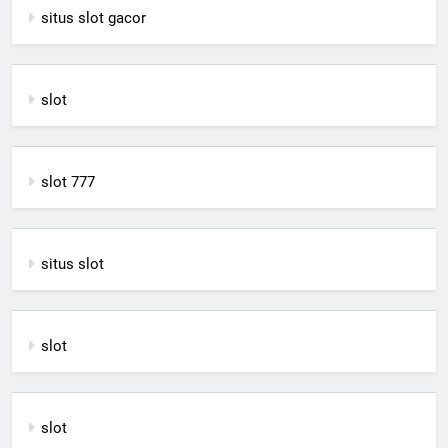
situs slot gacor
slot
slot 777
situs slot
slot
slot