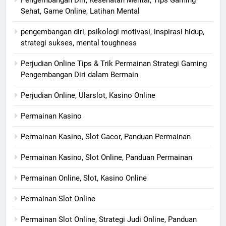
Pengembangan Diri, Kesehatan Mental, Tips Gaming
Sehat, Game Online, Latihan Mental
pengembangan diri, psikologi motivasi, inspirasi hidup,
strategi sukses, mental toughness
Perjudian Online Tips & Trik Permainan Strategi Gaming
Pengembangan Diri dalam Bermain
Perjudian Online, Ularslot, Kasino Online
Permainan Kasino
Permainan Kasino, Slot Gacor, Panduan Permainan
Permainan Kasino, Slot Online, Panduan Permainan
Permainan Online, Slot, Kasino Online
Permainan Slot Online
Permainan Slot Online, Strategi Judi Online, Panduan