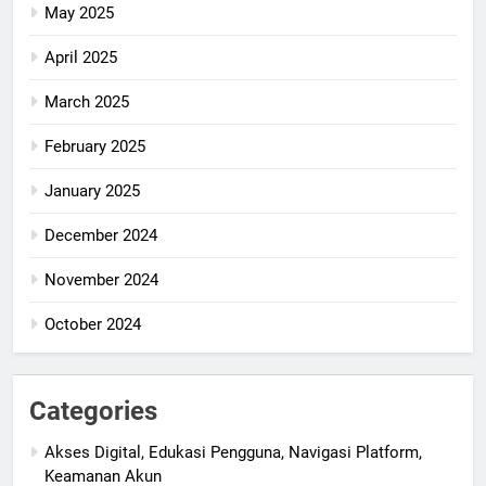
May 2025
April 2025
March 2025
February 2025
January 2025
December 2024
November 2024
October 2024
Categories
Akses Digital, Edukasi Pengguna, Navigasi Platform,
Keamanan Akun