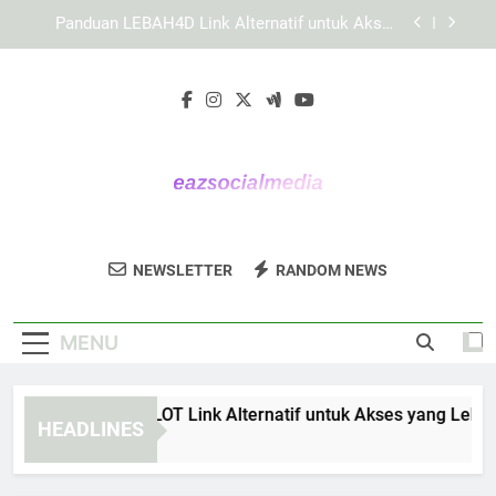
Skip
Panduan Memahami Tahapan Masuk melalui
to
KAYA787 Login
content
KAYA787 Login dengan Navigasi Efisien untuk
Aktivitas Pengguna yang Lebih Terarah
Panduan EDWINSLOT Link Alternatif untuk Akses
yang Lebih Praktis dan Terverifikasi
Panduan LEBAH4D Link Alternatif untuk Akses
yang Lebih Praktis dan Terverifikasi
Panduan Memahami Tahapan Masuk melalui
KAYA787 Login
Eaz Social Media
Optimalkan Manajemen Media Sosial Anda
KAYA787 Login dengan Navigasi Efisien untuk
NEWSLETTER
RANDOM NEWS
Aktivitas Pengguna yang Lebih Terarah
Dengan Layanan Dari Eaz Social Media.
MENU
nduan EDWINSLOT Link Alternatif untuk Akses yang Lebih Prakt
HEADLINES
Weeks Ago