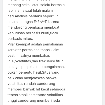
menang sekali,atau selalu bermain
lebih lama saat lelah malam
hari.Analisis perilaku seperti ini
selaras dengan E-E-A-T karena
mendorong pembaca membuat
keputusan berbasis bukti,tidak
berbasis mitos.
Pilar keempat adalah pemahaman
karakter permainan tanpa klaim
pasti,misalnya membahas
RTP,volatilitas,dan frekuensi fitur
sebagai penjelas tipe pengalaman,
bukan penentu hasil.Situs yang
baik akan menjelaskan bahwa
volatilitas rendah cenderung
memberi banyak hit kecil sehingga
terasa stabil,sementara volatilitas
tinggi cenderung memberi jeda