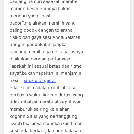
panjang namun sesekali memberi
momen besar.Poinnya bukan
mencari yang “pasti
gacor”,melainkan memilih yang
paling cocok dengan toleransi
risiko dan gaya sesi Anda.Selaras
dengan pendekatan jangka
panjang,memilih game seharusnya
dilakukan dengan pertanyaan
“apakah ini sesuai batas dan ritme
saya”,bukan “apakah ini menjamin
hasil”.
situs slot gacor
Pilar kelima adalah kontrol sesi
berbasis waktu,karena durasi yang
tidak dibatasi membuat keputusan
memburuk seiring kelelahan
kognitif.Situs yang bertanggung
jawab biasanya menekankan timer
sesi,jeda berkala,dan pembatasan