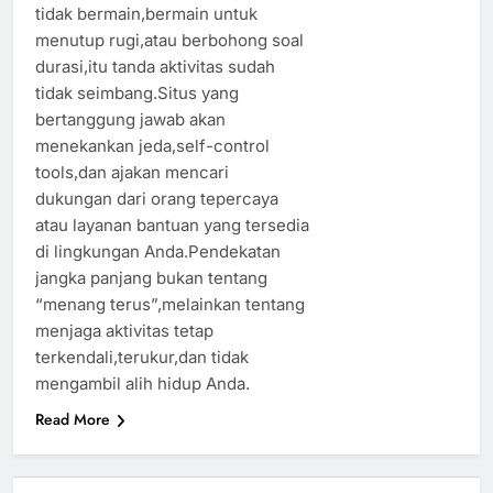
tidak bermain,bermain untuk
menutup rugi,atau berbohong soal
durasi,itu tanda aktivitas sudah
tidak seimbang.Situs yang
bertanggung jawab akan
menekankan jeda,self-control
tools,dan ajakan mencari
dukungan dari orang tepercaya
atau layanan bantuan yang tersedia
di lingkungan Anda.Pendekatan
jangka panjang bukan tentang
“menang terus”,melainkan tentang
menjaga aktivitas tetap
terkendali,terukur,dan tidak
mengambil alih hidup Anda.
Read More