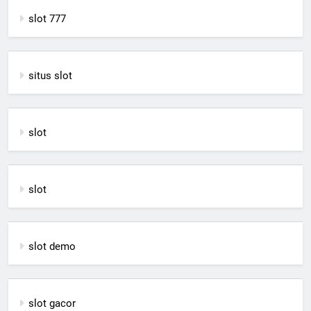
slot 777
situs slot
slot
slot
slot demo
slot gacor