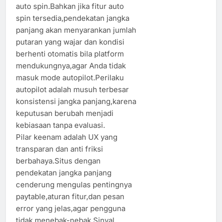
auto spin.Bahkan jika fitur auto
spin tersedia,pendekatan jangka
panjang akan menyarankan jumlah
putaran yang wajar dan kondisi
berhenti otomatis bila platform
mendukungnya,agar Anda tidak
masuk mode autopilot.Perilaku
autopilot adalah musuh terbesar
konsistensi jangka panjang,karena
keputusan berubah menjadi
kebiasaan tanpa evaluasi.
Pilar keenam adalah UX yang
transparan dan anti friksi
berbahaya.Situs dengan
pendekatan jangka panjang
cenderung mengulas pentingnya
paytable,aturan fitur,dan pesan
error yang jelas,agar pengguna
tidak menebak-nebak.Sinyal