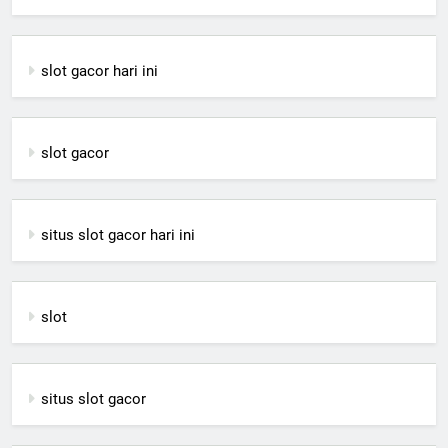
slot gacor hari ini
slot gacor
situs slot gacor hari ini
slot
situs slot gacor