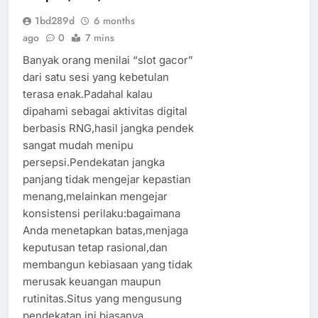
1bd289d
6 months
ago
0
7 mins
Banyak orang menilai “slot gacor”
dari satu sesi yang kebetulan
terasa enak.Padahal kalau
dipahami sebagai aktivitas digital
berbasis RNG,hasil jangka pendek
sangat mudah menipu
persepsi.Pendekatan jangka
panjang tidak mengejar kepastian
menang,melainkan mengejar
konsistensi perilaku:bagaimana
Anda menetapkan batas,menjaga
keputusan tetap rasional,dan
membangun kebiasaan yang tidak
merusak keuangan maupun
rutinitas.Situs yang mengusung
pendekatan ini biasanya