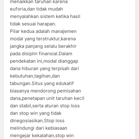
menaikkan taruhan karena
euforia,dan tidak mudah
menyalahkan sistem ketika hasil
tidak sesuai harapan.
Pilar kedua adalah manajemen
modal yang terstruktur,karena
jangka panjang selalu berakhir
pada disiplin finansial.Dalam
pendekatan ini,modal dianggap
dana hiburan yang terpisah dari
kebutuhan,tagihan,dan
tabungan.Situs yang edukatif
biasanya mendorong pemisahan
dana,penetapan unit taruhan kecil
dan stabil,serta aturan stop loss
dan stop win yang tidak
dinegosiasikan.Stop loss
melindungi dari kebiasaan
mengejar kekalahan,stop win