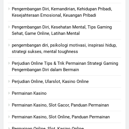
Pengembangan Diri, Kemandirian, Kehidupan Pribadi,
Kesejahteraan Emosional, Keuangan Pribadi
Pengembangan Diri, Kesehatan Mental, Tips Gaming
Sehat, Game Online, Latihan Mental
pengembangan diri, psikologi motivasi, inspirasi hidup,
strategi sukses, mental toughness
Perjudian Online Tips & Trik Permainan Strategi Gaming
Pengembangan Diri dalam Bermain
Perjudian Online, Ularslot, Kasino Online
Permainan Kasino
Permainan Kasino, Slot Gacor, Panduan Permainan
Permainan Kasino, Slot Online, Panduan Permainan
Permainan Online, Slot, Kasino Online