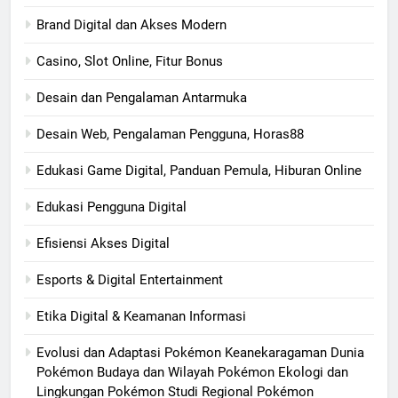
Brand Digital dan Akses Modern
Casino, Slot Online, Fitur Bonus
Desain dan Pengalaman Antarmuka
Desain Web, Pengalaman Pengguna, Horas88
Edukasi Game Digital, Panduan Pemula, Hiburan Online
Edukasi Pengguna Digital
Efisiensi Akses Digital
Esports & Digital Entertainment
Etika Digital & Keamanan Informasi
Evolusi dan Adaptasi Pokémon Keanekaragaman Dunia
Pokémon Budaya dan Wilayah Pokémon Ekologi dan
Lingkungan Pokémon Studi Regional Pokémon