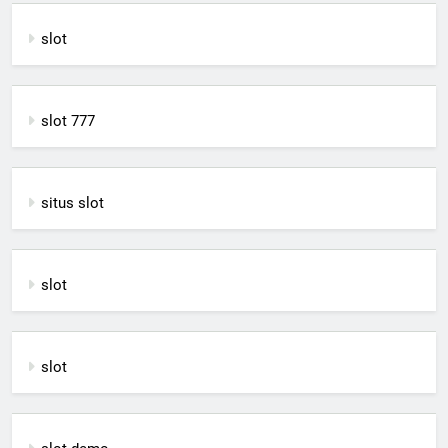
slot
slot 777
situs slot
slot
slot