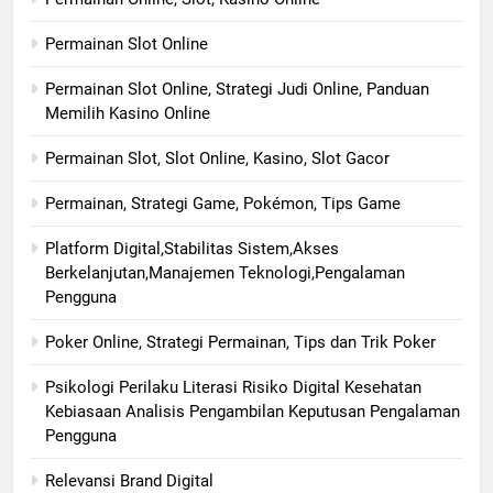
Permainan Slot Online
Permainan Slot Online, Strategi Judi Online, Panduan
Memilih Kasino Online
Permainan Slot, Slot Online, Kasino, Slot Gacor
Permainan, Strategi Game, Pokémon, Tips Game
Platform Digital,Stabilitas Sistem,Akses
Berkelanjutan,Manajemen Teknologi,Pengalaman
Pengguna
Poker Online, Strategi Permainan, Tips dan Trik Poker
Psikologi Perilaku Literasi Risiko Digital Kesehatan
Kebiasaan Analisis Pengambilan Keputusan Pengalaman
Pengguna
Relevansi Brand Digital