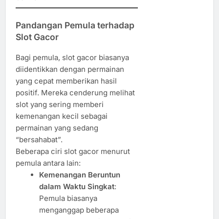
Pandangan Pemula terhadap
Slot Gacor
Bagi pemula, slot gacor biasanya
diidentikkan dengan permainan
yang cepat memberikan hasil
positif. Mereka cenderung melihat
slot yang sering memberi
kemenangan kecil sebagai
permainan yang sedang
“bersahabat”.
Beberapa ciri slot gacor menurut
pemula antara lain:
Kemenangan Beruntun
dalam Waktu Singkat
:
Pemula biasanya
menganggap beberapa