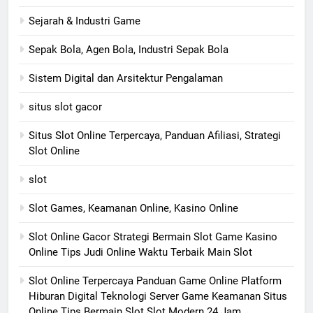
Sejarah & Industri Game
Sepak Bola, Agen Bola, Industri Sepak Bola
Sistem Digital dan Arsitektur Pengalaman
situs slot gacor
Situs Slot Online Terpercaya, Panduan Afiliasi, Strategi
Slot Online
slot
Slot Games, Keamanan Online, Kasino Online
Slot Online Gacor Strategi Bermain Slot Game Kasino
Online Tips Judi Online Waktu Terbaik Main Slot
Slot Online Terpercaya Panduan Game Online Platform
Hiburan Digital Teknologi Server Game Keamanan Situs
Online Tips Bermain Slot Slot Modern 24 Jam