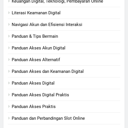
Keuangan Digital, Teknologi, Pembayaran Online
Literasi Keamanan Digital
Navigasi Akun dan Efisiensi Interaksi
Panduan & Tips Bermain
Panduan Akses Akun Digital
Panduan Akses Alternatif
Panduan Akses dan Keamanan Digital
Panduan Akses Digital
Panduan Akses Digital Praktis
Panduan Akses Praktis
Panduan dan Perbandingan Slot Online