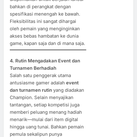
bahkan di perangkat dengan
spesifikasi menengah ke bawah.
Fleksibilitas ini sangat dihargai
oleh pemain yang menginginkan
akses bebas hambatan ke dunia
game, kapan saja dan di mana saja.
4. Rutin Mengadakan Event dan
Turnamen Berhadiah
Salah satu penggerak utama
antusiasme gamer adalah
event
dan turnamen rutin
yang diadakan
Champion. Selain menyajikan
tantangan, setiap kompetisi juga
memberi peluang menang hadiah
menarik—mulai dari item digital
hingga uang tunai. Bahkan pemain
pemula sekalipun punya