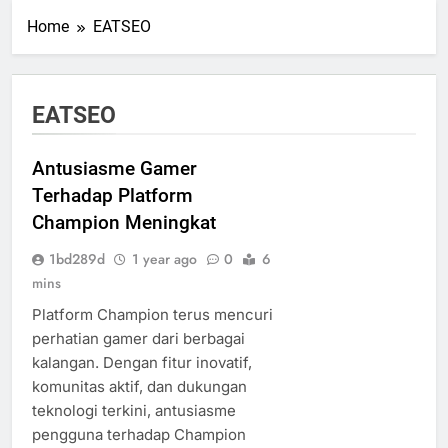
Home
EATSEO
EATSEO
Antusiasme Gamer
Terhadap Platform
Champion Meningkat
1bd289d
1 year ago
0
6
mins
Platform Champion terus mencuri
perhatian gamer dari berbagai
kalangan. Dengan fitur inovatif,
komunitas aktif, dan dukungan
teknologi terkini, antusiasme
pengguna terhadap Champion