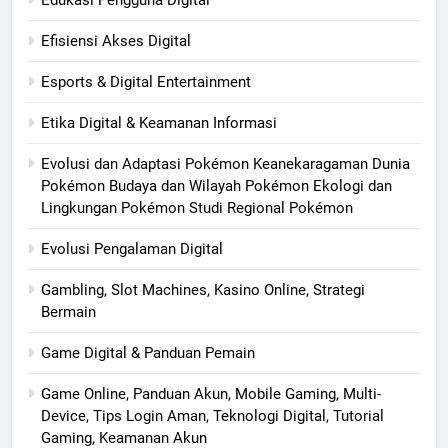
Edukasi Pengguna Digital
Efisiensi Akses Digital
Esports & Digital Entertainment
Etika Digital & Keamanan Informasi
Evolusi dan Adaptasi Pokémon Keanekaragaman Dunia
Pokémon Budaya dan Wilayah Pokémon Ekologi dan
Lingkungan Pokémon Studi Regional Pokémon
Evolusi Pengalaman Digital
Gambling, Slot Machines, Kasino Online, Strategi
Bermain
Game Digital & Panduan Pemain
Game Online, Panduan Akun, Mobile Gaming, Multi-
Device, Tips Login Aman, Teknologi Digital, Tutorial
Gaming, Keamanan Akun