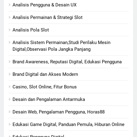
Analisis Pengguna & Desain UX
Analisis Permainan & Strategi Slot
Analisis Pola Slot
Analisis Sistem Permainan,Studi Perilaku Mesin
Digital,Observasi Pola Jangka Panjang
Brand Awareness, Reputasi Digital, Edukasi Pengguna
Brand Digital dan Akses Modern
Casino, Slot Online, Fitur Bonus
Desain dan Pengalaman Antarmuka
Desain Web, Pengalaman Pengguna, Horas88
Edukasi Game Digital, Panduan Pemula, Hiburan Online