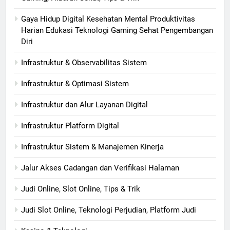
Gaya Hidup Digital Kesehatan Mental Produktivitas
Harian Edukasi Teknologi Gaming Sehat Pengembangan
Diri
Infrastruktur & Observabilitas Sistem
Infrastruktur & Optimasi Sistem
Infrastruktur dan Alur Layanan Digital
Infrastruktur Platform Digital
Infrastruktur Sistem & Manajemen Kinerja
Jalur Akses Cadangan dan Verifikasi Halaman
Judi Online, Slot Online, Tips & Trik
Judi Slot Online, Teknologi Perjudian, Platform Judi