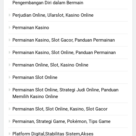
Pengembangan Diri dalam Bermain
Perjudian Online, Ularslot, Kasino Online
Permainan Kasino
Permainan Kasino, Slot Gacor, Panduan Permainan
Permainan Kasino, Slot Online, Panduan Permainan
Permainan Online, Slot, Kasino Online
Permainan Slot Online
Permainan Slot Online, Strategi Judi Online, Panduan
Memilih Kasino Online
Permainan Slot, Slot Online, Kasino, Slot Gacor
Permainan, Strategi Game, Pokémon, Tips Game
Platform Digital,Stabilitas Sistem,Akses