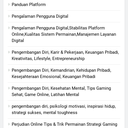
Panduan Platform
Pengalaman Pengguna Digital
Pengalaman Pengguna Digital,Stabilitas Platform
Online,Kualitas Sistem Permainan,Manajemen Layanan
Digital
Pengembangan Diri, Karir & Pekerjaan, Keuangan Pribadi,
Kreativitas, Lifestyle, Entrepreneurship
Pengembangan Diri, Kemandirian, Kehidupan Pribadi,
Kesejahteraan Emosional, Keuangan Pribadi
Pengembangan Diri, Kesehatan Mental, Tips Gaming
Sehat, Game Online, Latihan Mental
pengembangan diri, psikologi motivasi, inspirasi hidup,
strategi sukses, mental toughness
Perjudian Online Tips & Trik Permainan Strategi Gaming