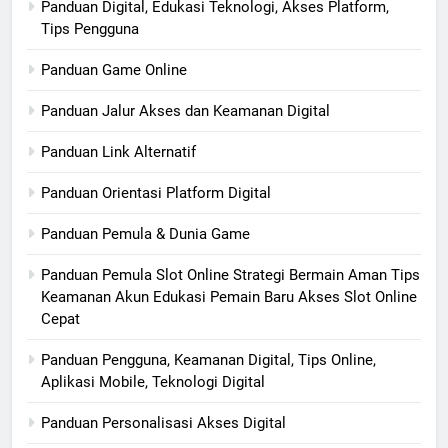
Panduan Digital, Edukasi Teknologi, Akses Platform,
Tips Pengguna
Panduan Game Online
Panduan Jalur Akses dan Keamanan Digital
Panduan Link Alternatif
Panduan Orientasi Platform Digital
Panduan Pemula & Dunia Game
Panduan Pemula Slot Online Strategi Bermain Aman Tips
Keamanan Akun Edukasi Pemain Baru Akses Slot Online
Cepat
Panduan Pengguna, Keamanan Digital, Tips Online,
Aplikasi Mobile, Teknologi Digital
Panduan Personalisasi Akses Digital