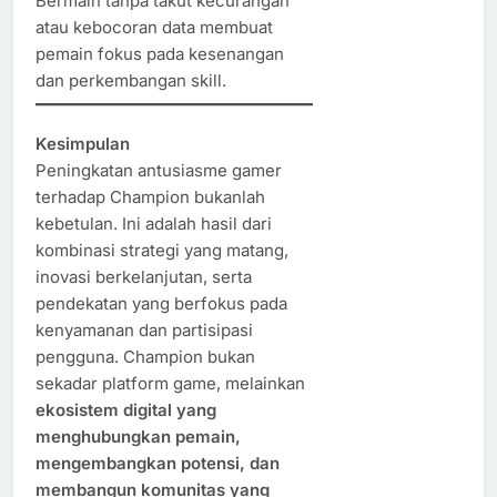
Bermain tanpa takut kecurangan
atau kebocoran data membuat
pemain fokus pada kesenangan
dan perkembangan skill.
Kesimpulan
Peningkatan antusiasme gamer
terhadap Champion bukanlah
kebetulan. Ini adalah hasil dari
kombinasi strategi yang matang,
inovasi berkelanjutan, serta
pendekatan yang berfokus pada
kenyamanan dan partisipasi
pengguna. Champion bukan
sekadar platform game, melainkan
ekosistem digital yang
menghubungkan pemain,
mengembangkan potensi, dan
membangun komunitas yang