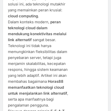
solusi ini, ada teknologi mutakhir
yang memainkan peran krusial:
cloud computing
.
Dalam konteks modern,
peran
teknologi cloud dalam
mendukung konektivitas melalui
link alternatif
sangat besar.
Teknologi ini tidak hanya
memungkinkan fleksibilitas dalam
penyebaran server, tetapi juga
menjamin skalabilitas, kecepatan
respons, hingga sistem keamanan
yang lebih adaptif. Artikel ini akan
membahas bagaimana
Horas88
memanfaatkan teknologi cloud
untuk menjalankan link alternatif
,
serta apa manfaatnya bagi
pengalaman pengguna.