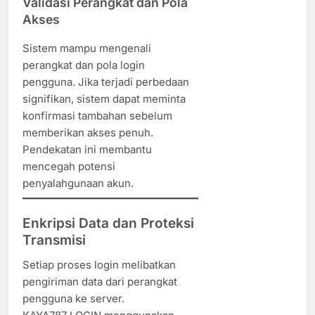
Validasi Perangkat dan Pola
Akses
Sistem mampu mengenali
perangkat dan pola login
pengguna. Jika terjadi perbedaan
signifikan, sistem dapat meminta
konfirmasi tambahan sebelum
memberikan akses penuh.
Pendekatan ini membantu
mencegah potensi
penyalahgunaan akun.
Enkripsi Data dan Proteksi
Transmisi
Setiap proses login melibatkan
pengiriman data dari perangkat
pengguna ke server.