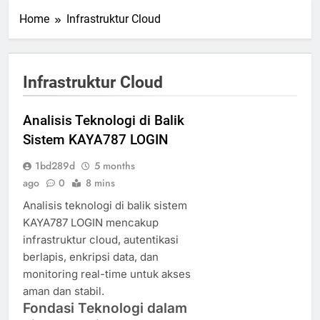
Home
Infrastruktur Cloud
Infrastruktur Cloud
Analisis Teknologi di Balik
Sistem KAYA787 LOGIN
1bd289d
5 months
ago
0
8 mins
Analisis teknologi di balik sistem
KAYA787 LOGIN mencakup
infrastruktur cloud, autentikasi
berlapis, enkripsi data, dan
monitoring real-time untuk akses
aman dan stabil.
Fondasi Teknologi dalam