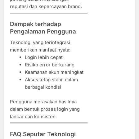
reputasi dan kepercayaan brand.
Dampak terhadap
Pengalaman Pengguna
Teknologi yang terintegrasi
memberikan manfaat nyata:
Login lebih cepat
Risiko error berkurang
Keamanan akun meningkat
Akses tetap stabil dalam
berbagai kondisi
Pengguna merasakan hasilnya
dalam bentuk proses login yang
lancar dan konsisten.
FAQ Seputar Teknologi