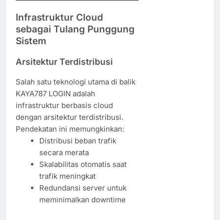
Infrastruktur Cloud
sebagai Tulang Punggung
Sistem
Arsitektur Terdistribusi
Salah satu teknologi utama di balik
KAYA787 LOGIN adalah
infrastruktur berbasis cloud
dengan arsitektur terdistribusi.
Pendekatan ini memungkinkan:
Distribusi beban trafik
secara merata
Skalabilitas otomatis saat
trafik meningkat
Redundansi server untuk
meminimalkan downtime