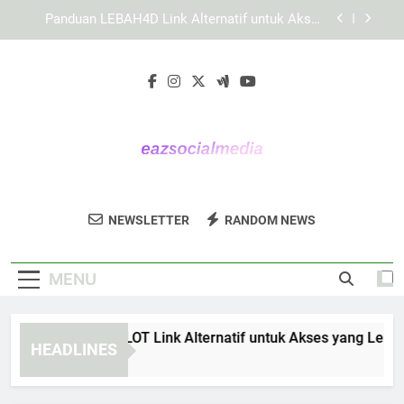
Skip
Panduan Memahami Tahapan Masuk melalui
to
KAYA787 Login
content
KAYA787 Login dengan Navigasi Efisien untuk
Aktivitas Pengguna yang Lebih Terarah
Panduan EDWINSLOT Link Alternatif untuk Akses
yang Lebih Praktis dan Terverifikasi
Panduan LEBAH4D Link Alternatif untuk Akses
yang Lebih Praktis dan Terverifikasi
Panduan Memahami Tahapan Masuk melalui
KAYA787 Login
Eaz Social Media
Optimalkan Manajemen Media Sosial Anda
KAYA787 Login dengan Navigasi Efisien untuk
NEWSLETTER
RANDOM NEWS
Aktivitas Pengguna yang Lebih Terarah
Dengan Layanan Dari Eaz Social Media.
MENU
nduan EDWINSLOT Link Alternatif untuk Akses yang Lebih Prakt
HEADLINES
Weeks Ago