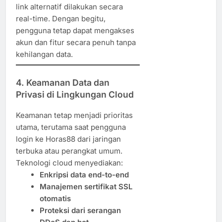
link alternatif dilakukan secara
real-time. Dengan begitu,
pengguna tetap dapat mengakses
akun dan fitur secara penuh tanpa
kehilangan data.
4.
Keamanan Data dan
Privasi di Lingkungan Cloud
Keamanan tetap menjadi prioritas
utama, terutama saat pengguna
login ke Horas88 dari jaringan
terbuka atau perangkat umum.
Teknologi cloud menyediakan:
Enkripsi data end-to-end
Manajemen sertifikat SSL
otomatis
Proteksi dari serangan