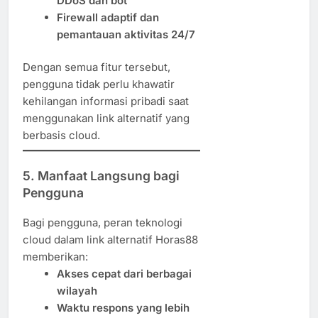
DDoS dan bot
Firewall adaptif dan
pemantauan aktivitas 24/7
Dengan semua fitur tersebut,
pengguna tidak perlu khawatir
kehilangan informasi pribadi saat
menggunakan link alternatif yang
berbasis cloud.
5.
Manfaat Langsung bagi
Pengguna
Bagi pengguna, peran teknologi
cloud dalam link alternatif Horas88
memberikan:
Akses cepat dari berbagai
wilayah
Waktu respons yang lebih