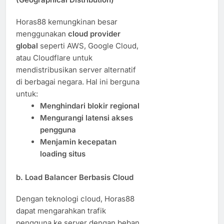
Horas88 kemungkinan besar
menggunakan
cloud provider
global
seperti AWS, Google Cloud,
atau Cloudflare untuk
mendistribusikan server alternatif
di berbagai negara. Hal ini berguna
untuk:
Menghindari blokir regional
Mengurangi latensi akses
pengguna
Menjamin kecepatan
loading situs
b.
Load Balancer Berbasis Cloud
Dengan teknologi cloud, Horas88
dapat mengarahkan trafik
pengguna ke server dengan beban