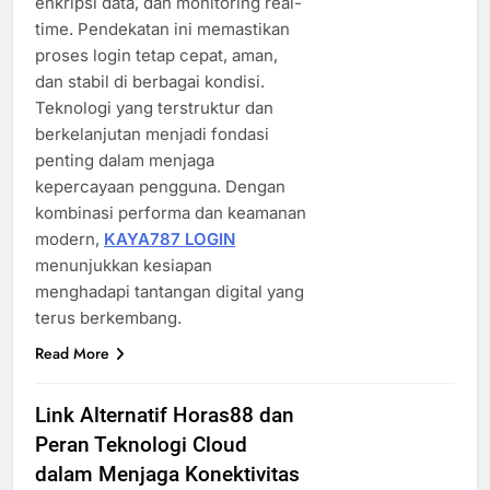
enkripsi data, dan monitoring real-
time. Pendekatan ini memastikan
proses login tetap cepat, aman,
dan stabil di berbagai kondisi.
Teknologi yang terstruktur dan
berkelanjutan menjadi fondasi
penting dalam menjaga
kepercayaan pengguna. Dengan
kombinasi performa dan keamanan
modern,
KAYA787 LOGIN
menunjukkan kesiapan
menghadapi tantangan digital yang
terus berkembang.
Read More
Link Alternatif Horas88 dan
Peran Teknologi Cloud
dalam Menjaga Konektivitas