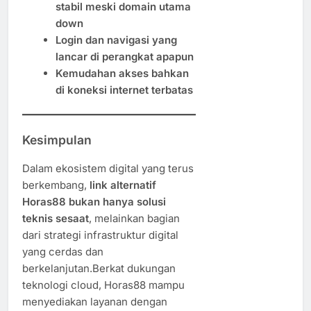
stabil meski domain utama
down
Login dan navigasi yang
lancar di perangkat apapun
Kemudahan akses bahkan
di koneksi internet terbatas
Kesimpulan
Dalam ekosistem digital yang terus
berkembang,
link alternatif
Horas88 bukan hanya solusi
teknis sesaat
, melainkan bagian
dari strategi infrastruktur digital
yang cerdas dan
berkelanjutan.Berkat dukungan
teknologi cloud, Horas88 mampu
menyediakan layanan dengan