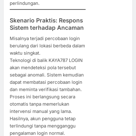
perlindungan.
Skenario Praktis: Respons
Sistem terhadap Ancaman
Misalnya terjadi percobaan login
berulang dari lokasi berbeda dalam
waktu singkat.
Teknologi di balik KAYA787 LOGIN
akan mendeteksi pola tersebut
sebagai anomali. Sistem kemudian
dapat membatasi percobaan login
dan meminta verifikasi tambahan.
Proses ini berlangsung secara
otomatis tanpa memerlukan
intervensi manual yang lama.
Hasilnya, akun pengguna tetap
terlindungi tanpa mengganggu
pengalaman login normal.