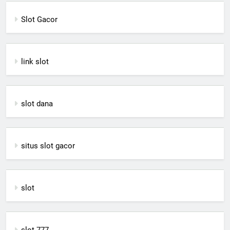
Slot Gacor
link slot
slot dana
situs slot gacor
slot