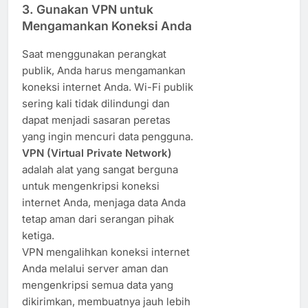
3.
Gunakan VPN untuk
Mengamankan Koneksi Anda
Saat menggunakan perangkat
publik, Anda harus mengamankan
koneksi internet Anda. Wi-Fi publik
sering kali tidak dilindungi dan
dapat menjadi sasaran peretas
yang ingin mencuri data pengguna.
VPN (Virtual Private Network)
adalah alat yang sangat berguna
untuk mengenkripsi koneksi
internet Anda, menjaga data Anda
tetap aman dari serangan pihak
ketiga.
VPN mengalihkan koneksi internet
Anda melalui server aman dan
mengenkripsi semua data yang
dikirimkan, membuatnya jauh lebih