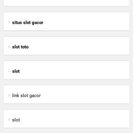
situs slot gacor
slot toto
slot
link slot gacor
slot