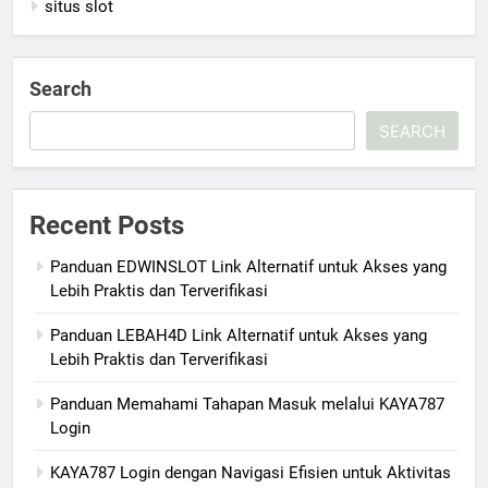
situs slot
Search
SEARCH
Recent Posts
Panduan EDWINSLOT Link Alternatif untuk Akses yang
Lebih Praktis dan Terverifikasi
Panduan LEBAH4D Link Alternatif untuk Akses yang
Lebih Praktis dan Terverifikasi
Panduan Memahami Tahapan Masuk melalui KAYA787
Login
KAYA787 Login dengan Navigasi Efisien untuk Aktivitas