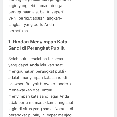
login yang lebih aman hingga
penggunaan alat bantu seperti
VPN, berikut adalah langkah-
langkah yang perlu Anda
perhatikan.
1.
Hindari Menyimpan Kata
Sandi di Perangkat Publik
Salah satu kesalahan terbesar
yang dapat Anda lakukan saat
menggunakan perangkat publik
adalah menyimpan kata sandi di
browser. Banyak browser modern
menawarkan opsi untuk
menyimpan kata sandi agar Anda
tidak perlu memasukkan ulang saat
login di situs yang sama. Namun, di
perangkat publik, ini dapat menjadi