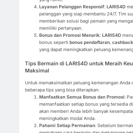
Layanan Pelanggan Responsif
:
LARIS4D
men
pelanggan yang siap membantu 24/7. Tim su
memberikan solusi bagi pemain yang mengal
memiliki pertanyaan.
Bonus dan Promosi Menarik
:
LARIS4D
mena
bonus seperti
bonus pendaftaran
,
cashbac
yang dapat meningkatkan peluang kemenan
Tips Bermain di LARIS4D untuk Meraih Ke
Maksimal
Untuk memaksimalkan peluang kemenangan Anda 
beberapa tips yang bisa diterapkan:
Manfaatkan Semua Bonus dan Promosi
: Pa
memanfaatkan setiap bonus yang tersedia d
akan memberi Anda lebih banyak kesempata
meningkatkan modal Anda.
Pahami Setiap Permainan
: Sebelum bermain
memahami cara bermain dan mekanisme pe