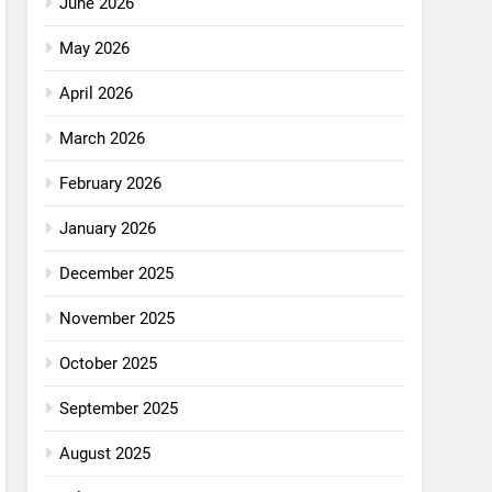
June 2026
May 2026
April 2026
March 2026
February 2026
January 2026
December 2025
November 2025
October 2025
September 2025
August 2025