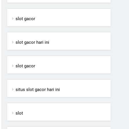
slot gacor
slot gacor hari ini
slot gacor
situs slot gacor hari ini
slot