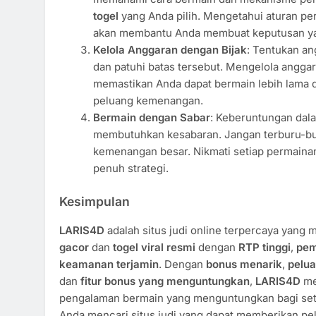
togel
yang Anda pilih. Mengetahui aturan pe
akan membantu Anda membuat keputusan yan
Kelola Anggaran dengan Bijak
: Tentukan a
dan patuhi batas tersebut. Mengelola angga
memastikan Anda dapat bermain lebih lama 
peluang kemenangan.
Bermain dengan Sabar
: Keberuntungan dal
membutuhkan kesabaran. Jangan terburu-b
kemenangan besar. Nikmati setiap permaina
penuh strategi.
Kesimpulan
LARIS4D
adalah situs judi online terpercaya yan
gacor
dan
togel viral resmi
dengan
RTP tinggi
,
pem
keamanan terjamin
. Dengan
bonus menarik
,
pelua
dan
fitur bonus yang menguntungkan
,
LARIS4D
me
pengalaman bermain yang menguntungkan bagi seti
Anda mencari situs judi yang dapat memberikan p