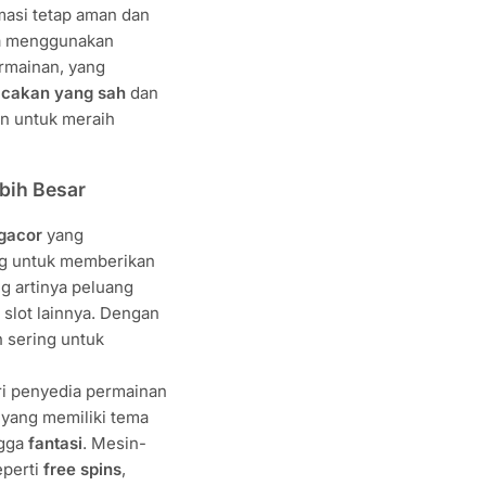
asi tetap aman dan
a menggunakan
rmainan, yang
acakan yang sah
dan
in untuk meraih
bih Besar
 gacor
yang
g untuk memberikan
g artinya peluang
 slot lainnya. Dengan
 sering untuk
ri penyedia permainan
, yang memiliki tema
ngga
fantasi
. Mesin-
eperti
free spins
,