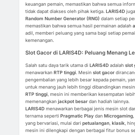
keuangan pemain, memastikan bahwa semua inform
tidak dapat diakses oleh pihak ketiga.
LARIS4D
jug
Random Number Generator (RNG)
dalam setiap pe
memastikan bahwa semua hasil permainan adalah
adil, memberi peluang yang sama bagi setiap pema
kemenangan.
Slot Gacor di LARIS4D: Peluang Menang Le
Salah satu daya tarik utama di
LARIS4D
adalah
slot
menawarkan
RTP tinggi
. Mesin
slot gacor
dirancan
pengembalian yang lebih besar kepada pemain, yan
untuk menang jauh lebih tinggi dibandingkan mesin
RTP tinggi
, mesin ini memberikan kesempatan lebih
memenangkan
jackpot besar
dan hadiah lainnya.
LARIS4D
menawarkan berbagai jenis mesin slot da
ternama seperti
Pragmatic Play
dan
Microgaming
yang bervariasi, mulai dari
petualangan
,
klasik
, hi
mesin ini dilengkapi dengan berbagai fitur bonus s