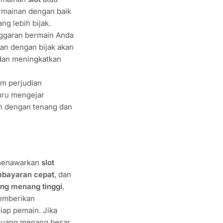
rmainan dengan baik
g lebih bijak.
nggaran bermain Anda
ran dengan bijak akan
dan meningkatkan
am perjudian
uru mengejar
n dengan tenang dan
g menawarkan
slot
bayaran cepat
, dan
ng menang tinggi
,
mberikan
ap pemain. Jika
eluang menang besar