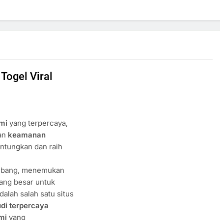
Togel Viral
smi
yang terpercaya,
dan
keamanan
ntungkan dan raih
embang, menemukan
ang besar untuk
dalah salah satu situs
udi terpercaya
smi
yang