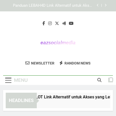
Skip
Panduan Memahami Tahapan Masuk melalui
to
KAYA787 Login
content
KAYA787 Login dengan Navigasi Efisien untuk
Aktivitas Pengguna yang Lebih Terarah
Panduan EDWINSLOT Link Alternatif untuk Akses
yang Lebih Praktis dan Terverifikasi
Panduan LEBAH4D Link Alternatif untuk Akses
yang Lebih Praktis dan Terverifikasi
Panduan Memahami Tahapan Masuk melalui
KAYA787 Login
Eaz Social Media
Optimalkan Manajemen Media Sosial Anda
KAYA787 Login dengan Navigasi Efisien untuk
NEWSLETTER
RANDOM NEWS
Aktivitas Pengguna yang Lebih Terarah
Dengan Layanan Dari Eaz Social Media.
MENU
nduan EDWINSLOT Link Alternatif untuk Akses yang Lebih Prakt
HEADLINES
Weeks Ago