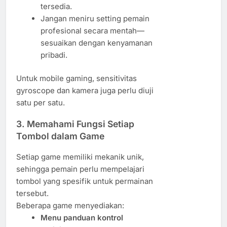
tersedia.
Jangan meniru setting pemain
profesional secara mentah—
sesuaikan dengan kenyamanan
pribadi.
Untuk mobile gaming, sensitivitas
gyroscope dan kamera juga perlu diuji
satu per satu.
3. Memahami Fungsi Setiap
Tombol dalam Game
Setiap game memiliki mekanik unik,
sehingga pemain perlu mempelajari
tombol yang spesifik untuk permainan
tersebut.
Beberapa game menyediakan:
Menu panduan kontrol