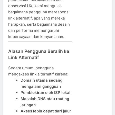
observasi UX, kami mengulas
bagaimana pengguna merespons
link alternatif, apa yang mereka
harapkan, serta bagaimana desain
dan performa memengaruhi
kepercayaan dan kenyamanan.
Alasan Pengguna Beralih ke
Link Alternatif
Secara umum, pengguna
mengakses link alternatif karena:
Domain utama sedang
mengalami gangguan
Pemblokiran oleh ISP lokal
Masalah DNS atau routing
jaringan
Akses lebih cepat dari jalur