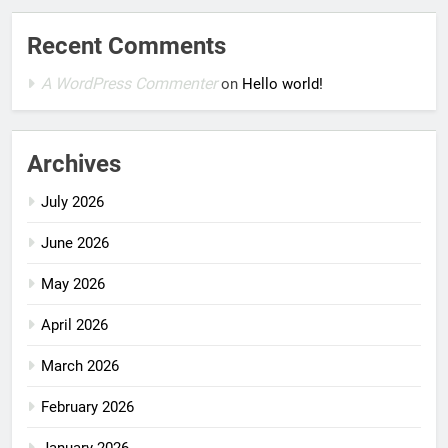
Recent Comments
A WordPress Commenter
on
Hello world!
Archives
July 2026
June 2026
May 2026
April 2026
March 2026
February 2026
January 2026