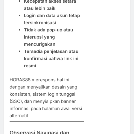
Kecepatan akses setara
atau lebih baik
Login dan data akun tetap
tersinkronisasi
Tidak ada pop-up atau
interupsi yang
mencurigakan
Tersedia penjelasan atau
konfirmasi bahwa link ini
resmi
HORAS88 merespons hal ini
dengan menyajikan desain yang
konsisten, sistem login tunggal
(SSO), dan menyisipkan banner
informasi pada halaman awal versi
alternatif.
Observasi Navigasi dan