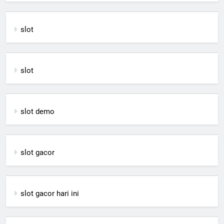
slot
slot
slot demo
slot gacor
slot gacor hari ini