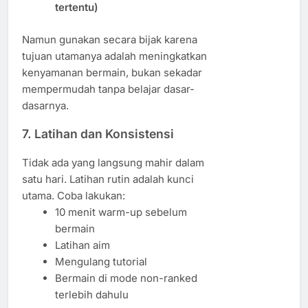
tertentu)
Namun gunakan secara bijak karena
tujuan utamanya adalah meningkatkan
kenyamanan bermain, bukan sekadar
mempermudah tanpa belajar dasar-
dasarnya.
7. Latihan dan Konsistensi
Tidak ada yang langsung mahir dalam
satu hari. Latihan rutin adalah kunci
utama. Coba lakukan:
10 menit warm-up sebelum
bermain
Latihan aim
Mengulang tutorial
Bermain di mode non-ranked
terlebih dahulu