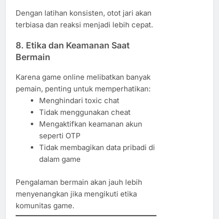
Dengan latihan konsisten, otot jari akan
terbiasa dan reaksi menjadi lebih cepat.
8. Etika dan Keamanan Saat
Bermain
Karena game online melibatkan banyak
pemain, penting untuk memperhatikan:
Menghindari toxic chat
Tidak menggunakan cheat
Mengaktifkan keamanan akun
seperti OTP
Tidak membagikan data pribadi di
dalam game
Pengalaman bermain akan jauh lebih
menyenangkan jika mengikuti etika
komunitas game.