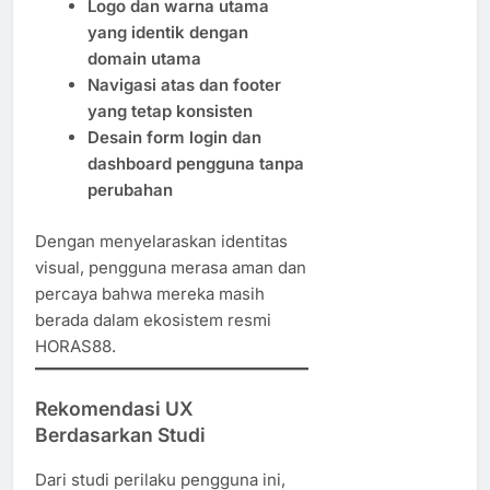
Logo dan warna utama
yang identik dengan
domain utama
Navigasi atas dan footer
yang tetap konsisten
Desain form login dan
dashboard pengguna tanpa
perubahan
Dengan menyelaraskan identitas
visual, pengguna merasa aman dan
percaya bahwa mereka masih
berada dalam ekosistem resmi
HORAS88.
Rekomendasi UX
Berdasarkan Studi
Dari studi perilaku pengguna ini,