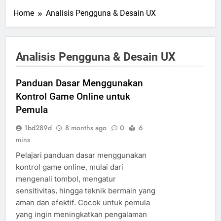
Home
Analisis Pengguna & Desain UX
Analisis Pengguna & Desain UX
Panduan Dasar Menggunakan
Kontrol Game Online untuk
Pemula
1bd289d
8 months ago
0
6
mins
Pelajari panduan dasar menggunakan
kontrol game online, mulai dari
mengenali tombol, mengatur
sensitivitas, hingga teknik bermain yang
aman dan efektif. Cocok untuk pemula
yang ingin meningkatkan pengalaman