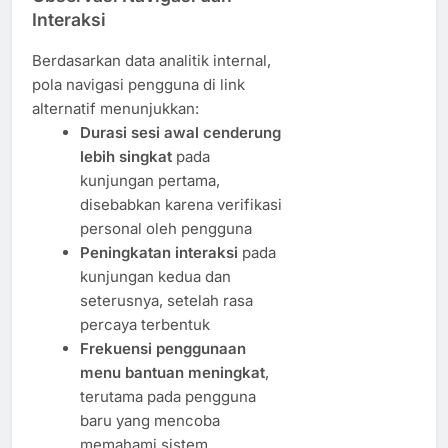
Interaksi
Berdasarkan data analitik internal,
pola navigasi pengguna di link
alternatif menunjukkan:
Durasi sesi awal cenderung
lebih singkat
pada
kunjungan pertama,
disebabkan karena verifikasi
personal oleh pengguna
Peningkatan interaksi
pada
kunjungan kedua dan
seterusnya, setelah rasa
percaya terbentuk
Frekuensi penggunaan
menu bantuan meningkat
,
terutama pada pengguna
baru yang mencoba
memahami sistem