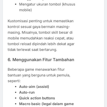
Mengatur ukuran tombol (khusus
mobile)
Kustomisasi penting untuk memastikan
kontrol sesuai gaya bermain masing-
masing. Misalnya, tombol skill besar di
mobile memudahkan reaksi cepat, atau
tombol reload dipindah lebih dekat agar
tidak terlewat saat bertarung.
6. Menggunakan Fitur Tambahan
Beberapa game menawarkan fitur
bantuan yang berguna untuk pemula,
seperti:
Auto-aim (assist)
Auto-run
Quick action buttons
Macro basic (legal dalam game