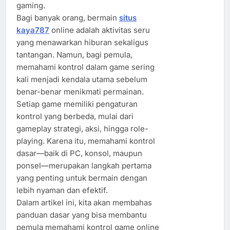
gaming.
Bagi banyak orang, bermain
situs
kaya787
online adalah aktivitas seru
yang menawarkan hiburan sekaligus
tantangan. Namun, bagi pemula,
memahami kontrol dalam game sering
kali menjadi kendala utama sebelum
benar-benar menikmati permainan.
Setiap game memiliki pengaturan
kontrol yang berbeda, mulai dari
gameplay strategi, aksi, hingga role-
playing. Karena itu, memahami kontrol
dasar—baik di PC, konsol, maupun
ponsel—merupakan langkah pertama
yang penting untuk bermain dengan
lebih nyaman dan efektif.
Dalam artikel ini, kita akan membahas
panduan dasar yang bisa membantu
pemula memahami kontrol game online