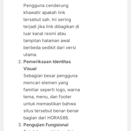
Pengguna cenderung
khawatir apakah link
tersebut sah. Ini sering
terjadi jika link dibagikan di
luar kanal resmi atau
tampilan halaman awal
berbeda sedikit dari versi
utama.
Pemeriksaan Identitas
Visual
Sebagian besar pengguna
mencari elemen yang
familiar seperti logo, warna
tema, menu, dan footer
untuk memastikan bahwa
situs tersebut benar-benar
bagian dari HORAS88.
Pengujian Fungsional