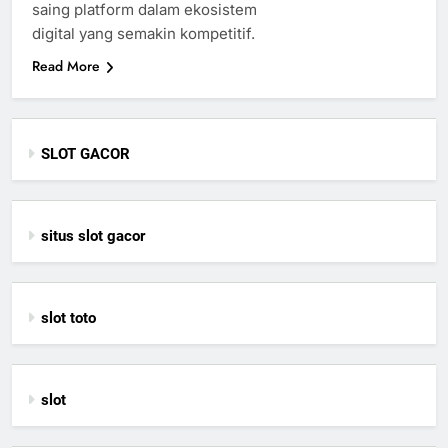
saing platform dalam ekosistem
digital yang semakin kompetitif.
Read More
SLOT GACOR
situs slot gacor
slot toto
slot