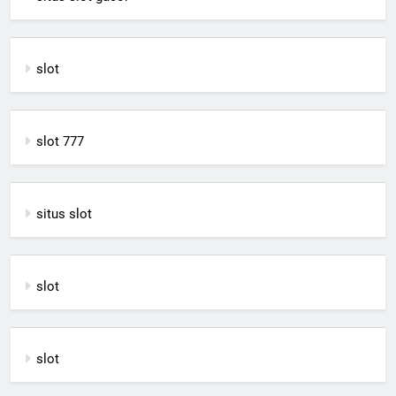
slot
slot 777
situs slot
slot
slot