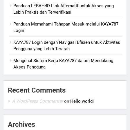
Panduan LEBAH4D Link Alternatif untuk Akses yang
Lebih Praktis dan Terverifikasi
Panduan Memahami Tahapan Masuk melalui KAYA787
Login
KAYA787 Login dengan Navigasi Efisien untuk Aktivitas
Pengguna yang Lebih Terarah
Mengenal Sistem Kerja KAYA787 dalam Mendukung
Akses Pengguna
Recent Comments
A WordPress Commenter
on
Hello world!
Archives