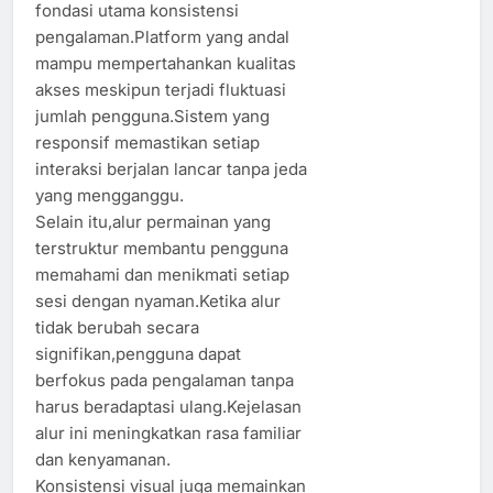
fondasi utama konsistensi
pengalaman.Platform yang andal
mampu mempertahankan kualitas
akses meskipun terjadi fluktuasi
jumlah pengguna.Sistem yang
responsif memastikan setiap
interaksi berjalan lancar tanpa jeda
yang mengganggu.
Selain itu,alur permainan yang
terstruktur membantu pengguna
memahami dan menikmati setiap
sesi dengan nyaman.Ketika alur
tidak berubah secara
signifikan,pengguna dapat
berfokus pada pengalaman tanpa
harus beradaptasi ulang.Kejelasan
alur ini meningkatkan rasa familiar
dan kenyamanan.
Konsistensi visual juga memainkan