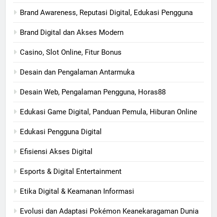
Brand Awareness, Reputasi Digital, Edukasi Pengguna
Brand Digital dan Akses Modern
Casino, Slot Online, Fitur Bonus
Desain dan Pengalaman Antarmuka
Desain Web, Pengalaman Pengguna, Horas88
Edukasi Game Digital, Panduan Pemula, Hiburan Online
Edukasi Pengguna Digital
Efisiensi Akses Digital
Esports & Digital Entertainment
Etika Digital & Keamanan Informasi
Evolusi dan Adaptasi Pokémon Keanekaragaman Dunia