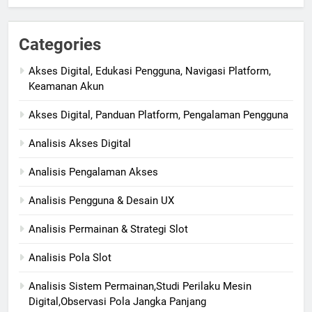
Categories
Akses Digital, Edukasi Pengguna, Navigasi Platform,
Keamanan Akun
Akses Digital, Panduan Platform, Pengalaman Pengguna
Analisis Akses Digital
Analisis Pengalaman Akses
Analisis Pengguna & Desain UX
Analisis Permainan & Strategi Slot
Analisis Pola Slot
Analisis Sistem Permainan,Studi Perilaku Mesin
Digital,Observasi Pola Jangka Panjang