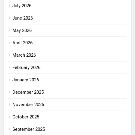
July 2026
June 2026
May 2026
April 2026
March 2026
February 2026
January 2026
December 2025
November 2025
October 2025
September 2025