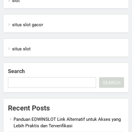
slot
situs slot gacor
situs slot
Search
SEARCH
Recent Posts
Panduan EDWINSLOT Link Alternatif untuk Akses yang
Lebih Praktis dan Terverifikasi