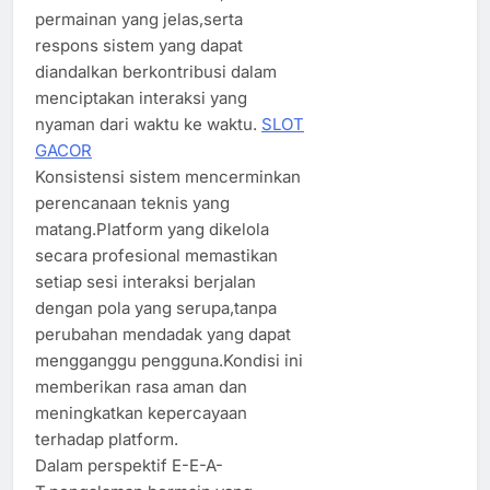
permainan yang jelas,serta
respons sistem yang dapat
diandalkan berkontribusi dalam
menciptakan interaksi yang
nyaman dari waktu ke waktu.
SLOT
GACOR
Konsistensi sistem mencerminkan
perencanaan teknis yang
matang.Platform yang dikelola
secara profesional memastikan
setiap sesi interaksi berjalan
dengan pola yang serupa,tanpa
perubahan mendadak yang dapat
mengganggu pengguna.Kondisi ini
memberikan rasa aman dan
meningkatkan kepercayaan
terhadap platform.
Dalam perspektif E-E-A-