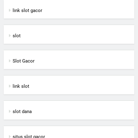
link slot gacor
slot
Slot Gacor
link slot
slot dana
situs slot gacor