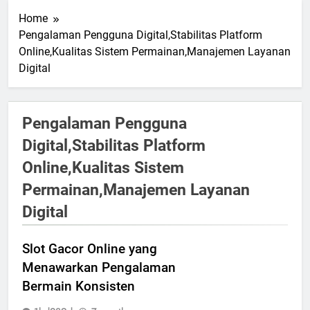
Home
Pengalaman Pengguna Digital,Stabilitas Platform
Online,Kualitas Sistem Permainan,Manajemen Layanan
Digital
Pengalaman Pengguna
Digital,Stabilitas Platform
Online,Kualitas Sistem
Permainan,Manajemen Layanan
Digital
Slot Gacor Online yang
Menawarkan Pengalaman
Bermain Konsisten