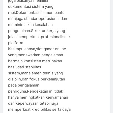
juga biasanya memiliki
dokumentasi sistem yang
rapi.Dokumentasi ini membantu
menjaga standar operasional dan
meminimalkan kesalahan
pengelolaan.Struktur kerja yang
jelas memperkuat profesionalisme
platform.
Kesimpulannya,slot gacor online
yang menawarkan pengalaman
bermain konsisten merupakan
hasil dari stabilitas
sistem,manajemen teknis yang
disiplin,dan fokus berkelanjutan
pada pengalaman
pengguna.Pendekatan ini tidak
hanya meningkatkan kenyamanan
dan kepercayaan,tetapi juga
memperkuat kredibilitas serta daya