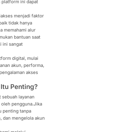
platform ini dapat
iakses menjadi faktor
aik tidak hanya
na memahami alur
mukan bantuan saat
 ini sangat
form digital, mulai
amanan akun, performa,
 pengalaman akses
Itu Penting?
t sebuah layanan
i oleh pengguna.Jika
 penting tanpa
h, dan mengelola akun