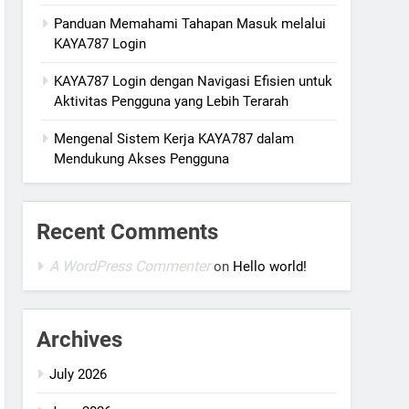
Panduan Memahami Tahapan Masuk melalui
KAYA787 Login
KAYA787 Login dengan Navigasi Efisien untuk
Aktivitas Pengguna yang Lebih Terarah
Mengenal Sistem Kerja KAYA787 dalam
Mendukung Akses Pengguna
Recent Comments
A WordPress Commenter
on
Hello world!
Archives
July 2026