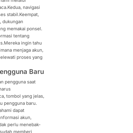
hami melalui
ca.Kedua, navigasi
es stabil.Keempat,
, dukungan
ing memakai ponsel.
ormasi tentang
s.Mereka ingin tahu
aimana menjaga akun,
melewati proses yang
Pengguna Baru
an pengguna saat
harus
a, tombol yang jelas,
tu pengguna baru.
ahami dapat
nformasi akun,
idak perlu menebak-
n sudah memberi