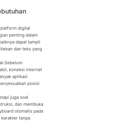
ebutuhan
latform digital
gian penting dalam
aiknya dapat tampil
itekan dan teks yang
al.Sebelum
bil, koneksi internet
anyak aplikasi
menyesuaikan posisi
tapi juga soal
struksi, dan membuka
eyboard otomatis pada
karakter tanpa