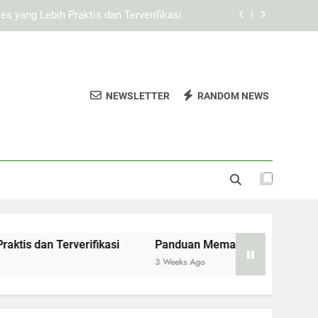
s yang Lebih Praktis dan Terverifikasi
ahapan Masuk melalui KAYA787 Login
Aktivitas Pengguna yang Lebih Terarah
NEWSLETTER
RANDOM NEWS
 yang Lebih Praktis dan Terverifikasi
s yang Lebih Praktis dan Terverifikasi
ial Media.
ahapan Masuk melalui KAYA787 Login
Aktivitas Pengguna yang Lebih Terarah
rverifikasi
Panduan Memahami Tahapan Masuk melalu
3 Weeks Ago