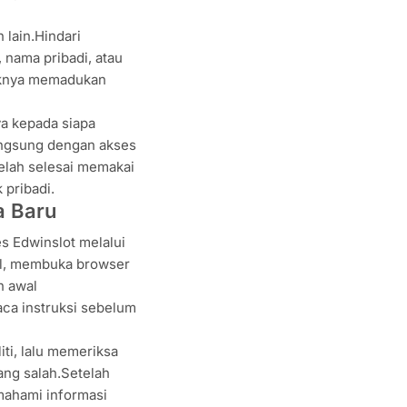
lain.Hindari
 nama pribadi, atau
iknya memadukan
ya kepada siapa
langsung dengan akses
elah selesai memakai
 pribadi.
a Baru
 Edwinslot melalui
bil, membuka browser
n awal
ca instruksi sebelum
ti, lalu memeriksa
ang salah.Setelah
mahami informasi