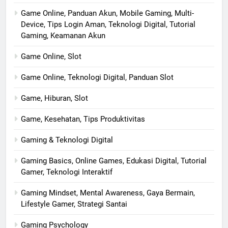
Game Online, Panduan Akun, Mobile Gaming, Multi-
Device, Tips Login Aman, Teknologi Digital, Tutorial
Gaming, Keamanan Akun
Game Online, Slot
Game Online, Teknologi Digital, Panduan Slot
Game, Hiburan, Slot
Game, Kesehatan, Tips Produktivitas
Gaming & Teknologi Digital
Gaming Basics, Online Games, Edukasi Digital, Tutorial
Gamer, Teknologi Interaktif
Gaming Mindset, Mental Awareness, Gaya Bermain,
Lifestyle Gamer, Strategi Santai
Gaming Psychology