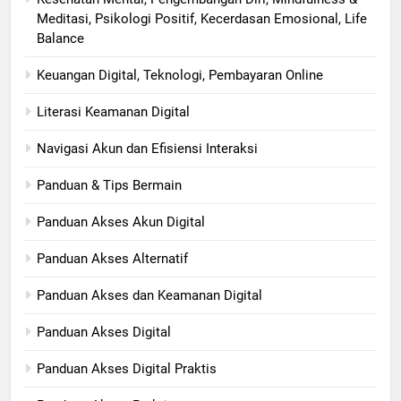
Meditasi, Psikologi Positif, Kecerdasan Emosional, Life
Balance
Keuangan Digital, Teknologi, Pembayaran Online
Literasi Keamanan Digital
Navigasi Akun dan Efisiensi Interaksi
Panduan & Tips Bermain
Panduan Akses Akun Digital
Panduan Akses Alternatif
Panduan Akses dan Keamanan Digital
Panduan Akses Digital
Panduan Akses Digital Praktis