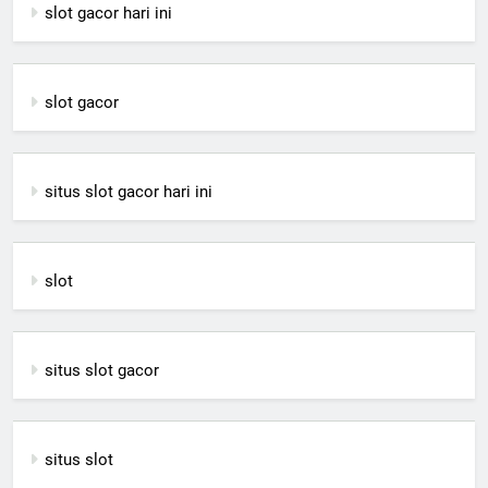
slot gacor hari ini
slot gacor
situs slot gacor hari ini
slot
situs slot gacor
situs slot