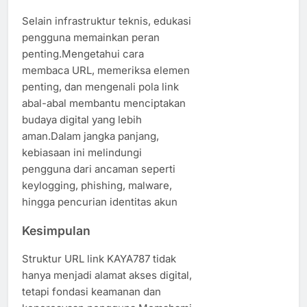
Selain infrastruktur teknis, edukasi
pengguna memainkan peran
penting.Mengetahui cara
membaca URL, memeriksa elemen
penting, dan mengenali pola link
abal-abal membantu menciptakan
budaya digital yang lebih
aman.Dalam jangka panjang,
kebiasaan ini melindungi
pengguna dari ancaman seperti
keylogging, phishing, malware,
hingga pencurian identitas akun
Kesimpulan
Struktur URL link KAYA787 tidak
hanya menjadi alamat akses digital,
tetapi fondasi keamanan dan