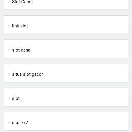
Slot Gacor
link slot
slot dana
situs slot gacor
slot
slot 777