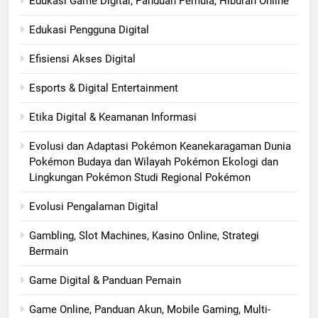
Edukasi Game Digital, Panduan Pemula, Hiburan Online
Edukasi Pengguna Digital
Efisiensi Akses Digital
Esports & Digital Entertainment
Etika Digital & Keamanan Informasi
Evolusi dan Adaptasi Pokémon Keanekaragaman Dunia
Pokémon Budaya dan Wilayah Pokémon Ekologi dan
Lingkungan Pokémon Studi Regional Pokémon
Evolusi Pengalaman Digital
Gambling, Slot Machines, Kasino Online, Strategi
Bermain
Game Digital & Panduan Pemain
Game Online, Panduan Akun, Mobile Gaming, Multi-