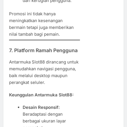
dari kerugian pengguna.
Promosi ini tidak hanya
meningkatkan kesenangan
bermain tetapi juga memberikan
nilai tambah bagi pemain.
7. Platform Ramah Pengguna
Antarmuka Slot88 dirancang untuk
memudahkan navigasi pengguna,
baik melalui desktop maupun
perangkat seluler.
Keunggulan Antarmuka Slot88:
Desain Responsif:
Beradaptasi dengan
berbagai ukuran layar