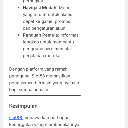
perangkat.
Navigasi Mudah:
Menu
yang intuitif untuk akses
cepat ke game, promosi,
dan pengaturan akun.
Panduan Pemula:
Informasi
lengkap untuk membantu
pengguna baru memulai
perjalanan mereka.
Dengan platform yang ramah
pengguna, Slot88 memastikan
pengalaman bermain yang nyaman
bagi semua pemain.
Kesimpulan
slot88
menawarkan berbagai
keunggulan yang membedakannya