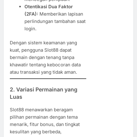
Otentikasi Dua Faktor
(2FA):
Memberikan lapisan
perlindungan tambahan saat
login.
Dengan sistem keamanan yang
kuat, pengguna Slot88 dapat
bermain dengan tenang tanpa
khawatir tentang kebocoran data
atau transaksi yang tidak aman.
2. Variasi Permainan yang
Luas
Slot88 menawarkan beragam
pilihan permainan dengan tema
menarik, fitur bonus, dan tingkat
kesulitan yang berbeda,