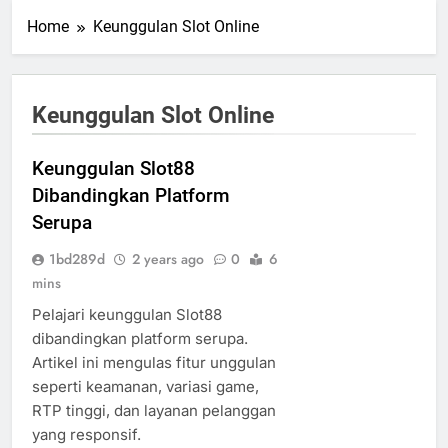
Home
Keunggulan Slot Online
Keunggulan Slot Online
Keunggulan Slot88
Dibandingkan Platform
Serupa
1bd289d
2 years ago
0
6
mins
Pelajari keunggulan Slot88
dibandingkan platform serupa.
Artikel ini mengulas fitur unggulan
seperti keamanan, variasi game,
RTP tinggi, dan layanan pelanggan
yang responsif.