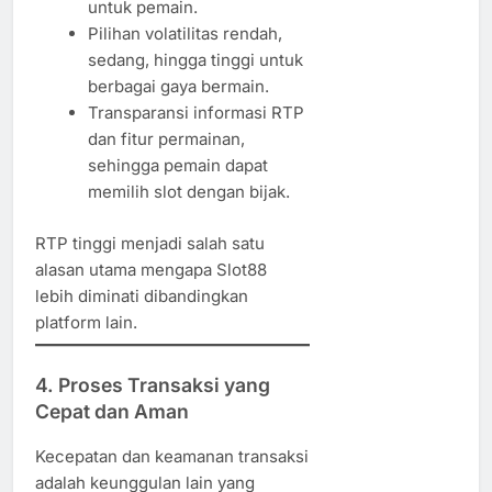
untuk pemain.
Pilihan volatilitas rendah,
sedang, hingga tinggi untuk
berbagai gaya bermain.
Transparansi informasi RTP
dan fitur permainan,
sehingga pemain dapat
memilih slot dengan bijak.
RTP tinggi menjadi salah satu
alasan utama mengapa Slot88
lebih diminati dibandingkan
platform lain.
4. Proses Transaksi yang
Cepat dan Aman
Kecepatan dan keamanan transaksi
adalah keunggulan lain yang