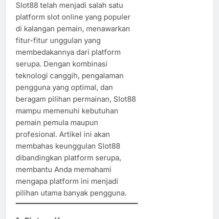
Slot88 telah menjadi salah satu
platform slot online yang populer
di kalangan pemain, menawarkan
fitur-fitur unggulan yang
membedakannya dari platform
serupa. Dengan kombinasi
teknologi canggih, pengalaman
pengguna yang optimal, dan
beragam pilihan permainan, Slot88
mampu memenuhi kebutuhan
pemain pemula maupun
profesional. Artikel ini akan
membahas keunggulan Slot88
dibandingkan platform serupa,
membantu Anda memahami
mengapa platform ini menjadi
pilihan utama banyak pengguna.