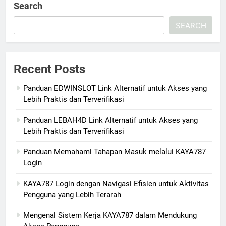
Search
SEARCH
Recent Posts
Panduan EDWINSLOT Link Alternatif untuk Akses yang
Lebih Praktis dan Terverifikasi
Panduan LEBAH4D Link Alternatif untuk Akses yang
Lebih Praktis dan Terverifikasi
Panduan Memahami Tahapan Masuk melalui KAYA787
Login
KAYA787 Login dengan Navigasi Efisien untuk Aktivitas
Pengguna yang Lebih Terarah
Mengenal Sistem Kerja KAYA787 dalam Mendukung