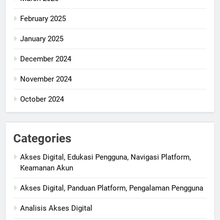
February 2025
January 2025
December 2024
November 2024
October 2024
Categories
Akses Digital, Edukasi Pengguna, Navigasi Platform,
Keamanan Akun
Akses Digital, Panduan Platform, Pengalaman Pengguna
Analisis Akses Digital