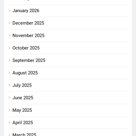
January 2026
December 2025
November 2025
October 2025
September 2025
August 2025
July 2025
June 2025
May 2025
April 2025
March 2025