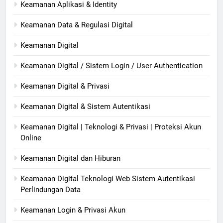
Keamanan Aplikasi & Identity
Keamanan Data & Regulasi Digital
Keamanan Digital
Keamanan Digital / Sistem Login / User Authentication
Keamanan Digital & Privasi
Keamanan Digital & Sistem Autentikasi
Keamanan Digital | Teknologi & Privasi | Proteksi Akun
Online
Keamanan Digital dan Hiburan
Keamanan Digital Teknologi Web Sistem Autentikasi
Perlindungan Data
Keamanan Login & Privasi Akun