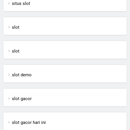
situs slot
slot
slot
slot demo
slot gacor
slot gacor hari ini