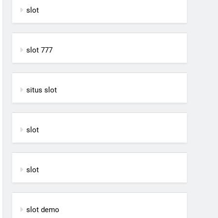
slot
slot 777
situs slot
slot
slot
slot demo