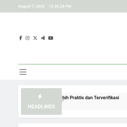
Skip
August 7, 2026
12:36:29 PM
to
content
Eaz
Optimalka
uk Akses yang Lebih Praktis dan Terverifikasi
Panduan 
2 Weeks Ag
HEADLINES