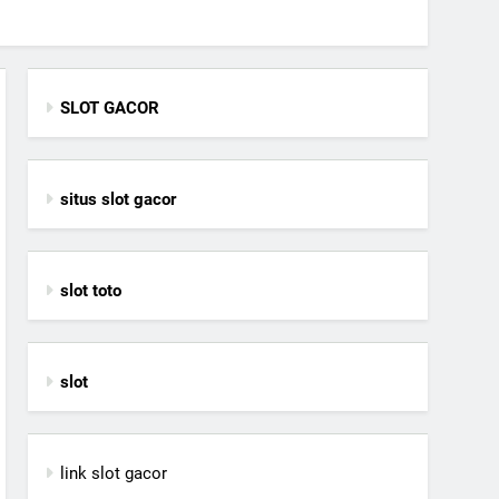
SLOT GACOR
situs slot gacor
slot toto
slot
link slot gacor