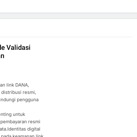
e Validasi
an
an link DANA,
distribusi resmi,
indungi pengguna
enting untuk
 pembayaran resmi
a.Identitas digital
 pada keamanan link,