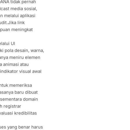
.DANA tidak pernah
cast media sosial,
n melalui aplikasi
dit.Jika link
enipuan meningkat
lalui UI
i pola desain, warna,
hanya meniru elemen
a animasi atau
indikator visual awal
ntuk memeriksa
iasanya baru dibuat
, sementara domain
h registrar
uasi kredibilitas
ses yang benar harus