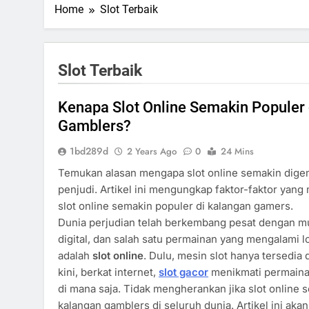
Home
Slot Terbaik
Slot Terbaik
Kenapa Slot Online Semakin Populer 
Gamblers?
1bd289d
2 Years Ago
0
24 Mins
Temukan alasan mengapa slot online semakin digem
penjudi. Artikel ini mengungkap faktor-faktor yan
slot online semakin populer di kalangan gamers.
Dunia perjudian telah berkembang pesat dengan m
digital, dan salah satu permainan yang mengalami l
adalah
slot online
. Dulu, mesin slot hanya tersedia di
kini, berkat internet,
slot gacor
menikmati permainan
di mana saja. Tidak mengherankan jika slot online 
kalangan gamblers di seluruh dunia. Artikel ini ak