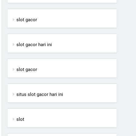
slot gacor
slot gacor hari ini
slot gacor
situs slot gacor hari ini
slot