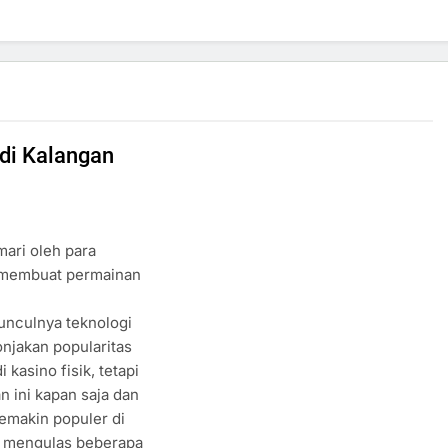
di Kalangan
ari oleh para
g membuat permainan
unculnya teknologi
onjakan popularitas
 kasino fisik, tetapi
 ini kapan saja dan
semakin populer di
an mengulas beberapa