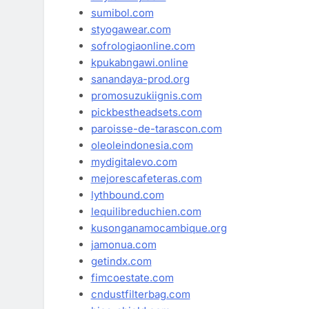
sumibol.com
styogawear.com
sofrologiaonline.com
kpukabngawi.online
sanandaya-prod.org
promosuzukiignis.com
pickbestheadsets.com
paroisse-de-tarascon.com
oleoleindonesia.com
mydigitalevo.com
mejorescafeteras.com
lythbound.com
lequilibreduchien.com
kusonganamocambique.org
jamonua.com
getindx.com
fimcoestate.com
cndustfilterbag.com