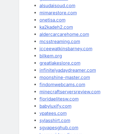
alsudaisoud.com
mimarestore.com
onetisa.com
ka2kadeh2.com
aldercarcarehome.com
mcsstreaming.com
jcceewatkinsbarney.com
bilkem.org
greatlakeslore.com
infinitelyadaydreamer.com
moonshine-master.com
findomwebcams.com
minecraftserversreview.com
floridaelitesw.com
babyluxify.com
vpatees.com
sylasshirt.com
sgvapesghub.com