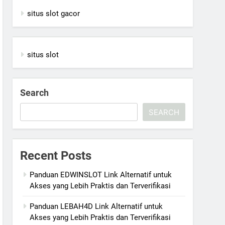
situs slot gacor
situs slot
Search
SEARCH
Recent Posts
Panduan EDWINSLOT Link Alternatif untuk
Akses yang Lebih Praktis dan Terverifikasi
Panduan LEBAH4D Link Alternatif untuk
Akses yang Lebih Praktis dan Terverifikasi