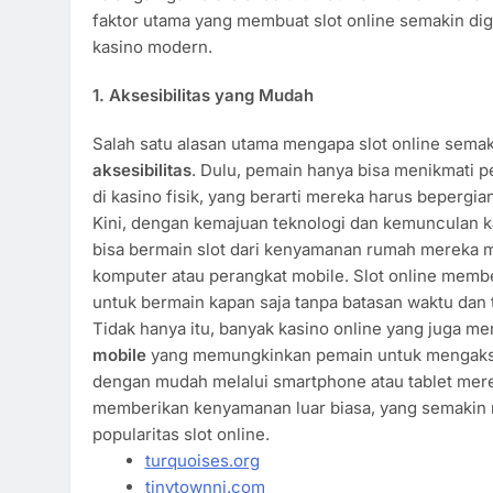
faktor utama yang membuat slot online semakin di
kasino modern.
1.
Aksesibilitas yang Mudah
Salah satu alasan utama mengapa slot online semak
aksesibilitas
. Dulu, pemain hanya bisa menikmati p
di kasino fisik, yang berarti mereka harus bepergian
Kini, dengan kemajuan teknologi dan kemunculan k
bisa bermain slot dari kenyamanan rumah mereka
komputer atau perangkat mobile. Slot online mem
untuk bermain kapan saja tanpa batasan waktu dan 
Tidak hanya itu, banyak kasino online yang juga 
mobile
yang memungkinkan pemain untuk mengaks
dengan mudah melalui smartphone atau tablet merek
memberikan kenyamanan luar biasa, yang semakin
popularitas slot online.
turquoises.org
tinytownnj.com