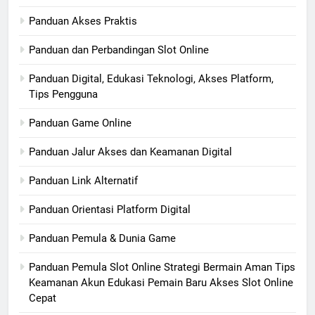
Panduan Akses Praktis
Panduan dan Perbandingan Slot Online
Panduan Digital, Edukasi Teknologi, Akses Platform,
Tips Pengguna
Panduan Game Online
Panduan Jalur Akses dan Keamanan Digital
Panduan Link Alternatif
Panduan Orientasi Platform Digital
Panduan Pemula & Dunia Game
Panduan Pemula Slot Online Strategi Bermain Aman Tips
Keamanan Akun Edukasi Pemain Baru Akses Slot Online
Cepat