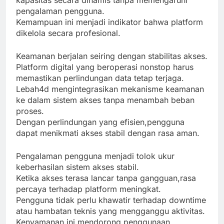
kapasitas secara dinamis tanpa memengaruhi
pengalaman pengguna.
Kemampuan ini menjadi indikator bahwa platform
dikelola secara profesional.
Keamanan berjalan seiring dengan stabilitas akses.
Platform digital yang beroperasi nonstop harus
memastikan perlindungan data tetap terjaga.
Lebah4d mengintegrasikan mekanisme keamanan
ke dalam sistem akses tanpa menambah beban
proses.
Dengan perlindungan yang efisien,pengguna
dapat menikmati akses stabil dengan rasa aman.
Pengalaman pengguna menjadi tolok ukur
keberhasilan sistem akses stabil.
Ketika akses terasa lancar tanpa gangguan,rasa
percaya terhadap platform meningkat.
Pengguna tidak perlu khawatir terhadap downtime
atau hambatan teknis yang mengganggu aktivitas.
Kenyamanan ini mendorong penggunaan