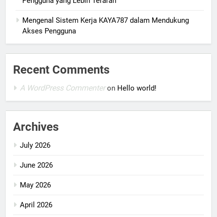
Pengguna yang Lebih Terarah
Mengenal Sistem Kerja KAYA787 dalam Mendukung
Akses Pengguna
Recent Comments
A WordPress Commenter
on
Hello world!
Archives
July 2026
June 2026
May 2026
April 2026