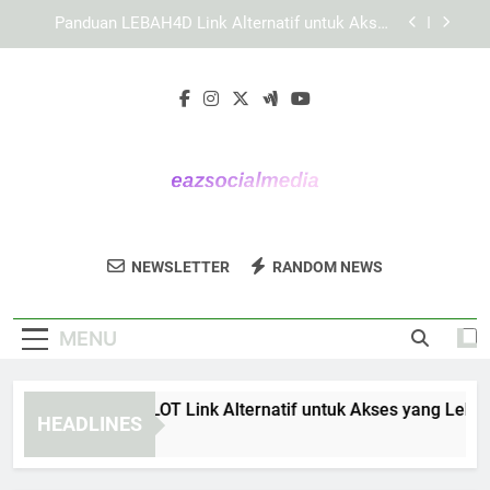
Skip
Panduan Memahami Tahapan Masuk melalui
to
KAYA787 Login
content
KAYA787 Login dengan Navigasi Efisien untuk
Aktivitas Pengguna yang Lebih Terarah
Panduan EDWINSLOT Link Alternatif untuk Akses
yang Lebih Praktis dan Terverifikasi
Panduan LEBAH4D Link Alternatif untuk Akses
yang Lebih Praktis dan Terverifikasi
Panduan Memahami Tahapan Masuk melalui
KAYA787 Login
Eaz Social Media
Optimalkan Manajemen Media Sosial Anda
KAYA787 Login dengan Navigasi Efisien untuk
NEWSLETTER
RANDOM NEWS
Aktivitas Pengguna yang Lebih Terarah
Dengan Layanan Dari Eaz Social Media.
MENU
nduan EDWINSLOT Link Alternatif untuk Akses yang Lebih Prakt
HEADLINES
Weeks Ago