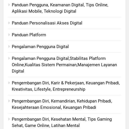
Panduan Pengguna, Keamanan Digital, Tips Online,
Aplikasi Mobile, Teknologi Digital
Panduan Personalisasi Akses Digital
Panduan Platform
Pengalaman Pengguna Digital
Pengalaman Pengguna Digital,Stabilitas Platform
Online,Kualitas Sistem Permainan,Manajemen Layanan
Digital
Pengembangan Diri, Karir & Pekerjaan, Keuangan Pribadi,
Kreativitas, Lifestyle, Entrepreneurship
Pengembangan Diri, Kemandirian, Kehidupan Pribadi,
Kesejahteraan Emosional, Keuangan Pribadi
Pengembangan Diri, Kesehatan Mental, Tips Gaming
Sehat, Game Online, Latihan Mental