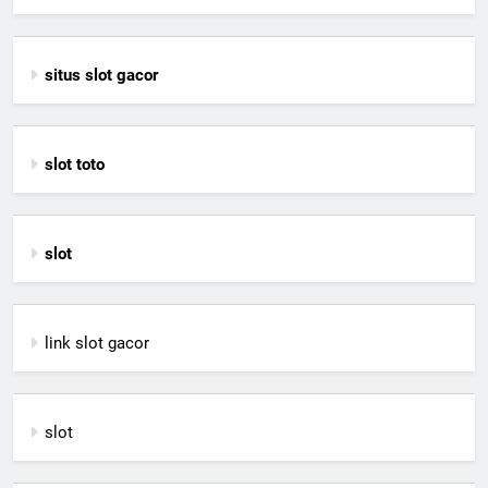
situs slot gacor
slot toto
slot
link slot gacor
slot