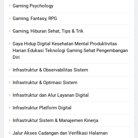
Gaming Psychology
Gaming, Fantasy, RPG
Gaming, Hiburan Sehat, Tips & Trik
Gaya Hidup Digital Kesehatan Mental Produktivitas
Harian Edukasi Teknologi Gaming Sehat Pengembangan
Diri
Infrastruktur & Observabilitas Sistem
Infrastruktur & Optimasi Sistem
Infrastruktur dan Alur Layanan Digital
Infrastruktur Platform Digital
Infrastruktur Sistem & Manajemen Kinerja
Jalur Akses Cadangan dan Verifikasi Halaman