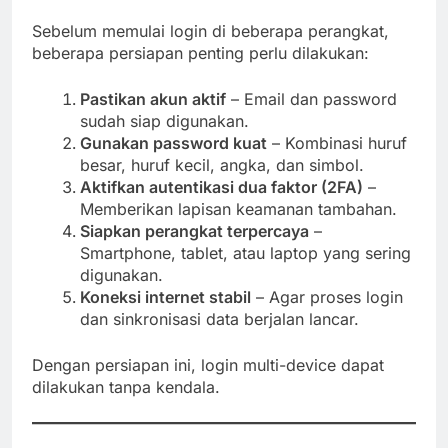
Sebelum memulai login di beberapa perangkat,
beberapa persiapan penting perlu dilakukan:
Pastikan akun aktif
– Email dan password
sudah siap digunakan.
Gunakan password kuat
– Kombinasi huruf
besar, huruf kecil, angka, dan simbol.
Aktifkan autentikasi dua faktor (2FA)
–
Memberikan lapisan keamanan tambahan.
Siapkan perangkat terpercaya
–
Smartphone, tablet, atau laptop yang sering
digunakan.
Koneksi internet stabil
– Agar proses login
dan sinkronisasi data berjalan lancar.
Dengan persiapan ini, login multi-device dapat
dilakukan tanpa kendala.