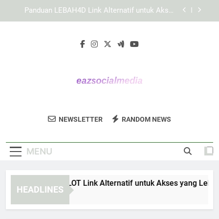
Skip
Panduan Memahami Tahapan Masuk melalui
to
KAYA787 Login
content
KAYA787 Login dengan Navigasi Efisien untuk
Aktivitas Pengguna yang Lebih Terarah
Panduan EDWINSLOT Link Alternatif untuk Akses
yang Lebih Praktis dan Terverifikasi
Panduan LEBAH4D Link Alternatif untuk Akses
yang Lebih Praktis dan Terverifikasi
Panduan Memahami Tahapan Masuk melalui
KAYA787 Login
Eaz Social Media
Optimalkan Manajemen Media Sosial Anda
KAYA787 Login dengan Navigasi Efisien untuk
NEWSLETTER
RANDOM NEWS
Aktivitas Pengguna yang Lebih Terarah
Dengan Layanan Dari Eaz Social Media.
MENU
nduan EDWINSLOT Link Alternatif untuk Akses yang Lebih Prakt
HEADLINES
Weeks Ago