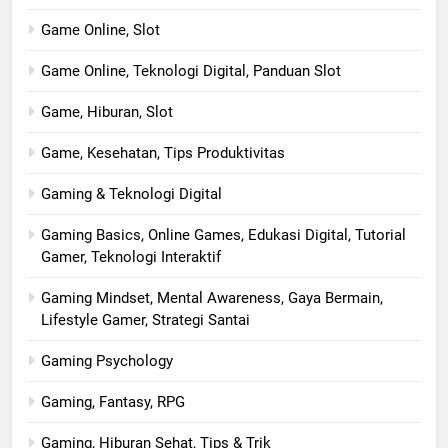
Game Online, Slot
Game Online, Teknologi Digital, Panduan Slot
Game, Hiburan, Slot
Game, Kesehatan, Tips Produktivitas
Gaming & Teknologi Digital
Gaming Basics, Online Games, Edukasi Digital, Tutorial
Gamer, Teknologi Interaktif
Gaming Mindset, Mental Awareness, Gaya Bermain,
Lifestyle Gamer, Strategi Santai
Gaming Psychology
Gaming, Fantasy, RPG
Gaming, Hiburan Sehat, Tips & Trik