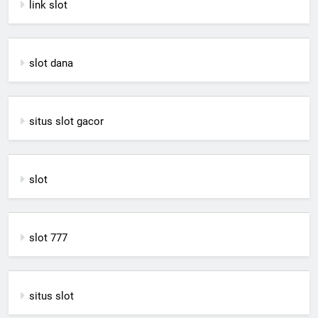
link slot
slot dana
situs slot gacor
slot
slot 777
situs slot