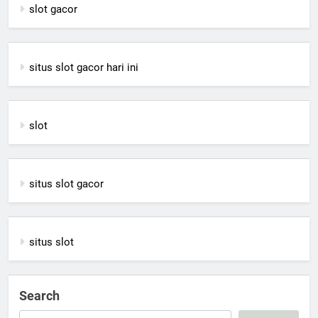
slot gacor
situs slot gacor hari ini
slot
situs slot gacor
situs slot
Search