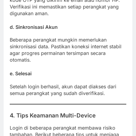
kode OTP yang dikirim ke email atau nomor HP.
Verifikasi ini memastikan setiap perangkat yang
digunakan aman.
d. Sinkronisasi Akun
Beberapa perangkat mungkin memerlukan
sinkronisasi data. Pastikan koneksi internet stabil
agar progres permainan tersimpan secara
otomatis.
e. Selesai
Setelah login berhasil, akun dapat diakses dari
semua perangkat yang sudah diverifikasi.
4. Tips Keamanan Multi-Device
Login di beberapa perangkat membawa risiko
tambahan. Berikut beberapa tips untuk menjaga