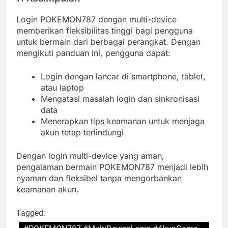
Login POKEMON787 dengan multi-device
memberikan fleksibilitas tinggi bagi pengguna
untuk bermain dari berbagai perangkat. Dengan
mengikuti panduan ini, pengguna dapat:
Login dengan lancar di smartphone, tablet,
atau laptop
Mengatasi masalah login dan sinkronisasi
data
Menerapkan tips keamanan untuk menjaga
akun tetap terlindungi
Dengan login multi-device yang aman,
pengalaman bermain POKEMON787 menjadi lebih
nyaman dan fleksibel tanpa mengorbankan
keamanan akun.
Tagged: