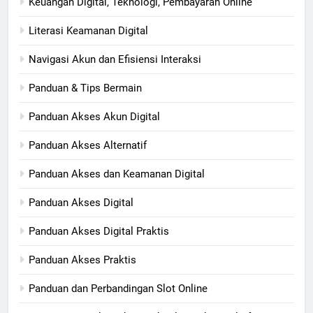
Keuangan Digital, Teknologi, Pembayaran Online
Literasi Keamanan Digital
Navigasi Akun dan Efisiensi Interaksi
Panduan & Tips Bermain
Panduan Akses Akun Digital
Panduan Akses Alternatif
Panduan Akses dan Keamanan Digital
Panduan Akses Digital
Panduan Akses Digital Praktis
Panduan Akses Praktis
Panduan dan Perbandingan Slot Online