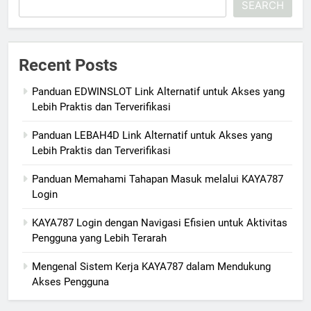
SEARCH
Recent Posts
Panduan EDWINSLOT Link Alternatif untuk Akses yang
Lebih Praktis dan Terverifikasi
Panduan LEBAH4D Link Alternatif untuk Akses yang
Lebih Praktis dan Terverifikasi
Panduan Memahami Tahapan Masuk melalui KAYA787
Login
KAYA787 Login dengan Navigasi Efisien untuk Aktivitas
Pengguna yang Lebih Terarah
Mengenal Sistem Kerja KAYA787 dalam Mendukung
Akses Pengguna