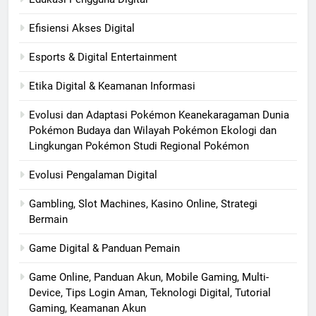
Efisiensi Akses Digital
Esports & Digital Entertainment
Etika Digital & Keamanan Informasi
Evolusi dan Adaptasi Pokémon Keanekaragaman Dunia
Pokémon Budaya dan Wilayah Pokémon Ekologi dan
Lingkungan Pokémon Studi Regional Pokémon
Evolusi Pengalaman Digital
Gambling, Slot Machines, Kasino Online, Strategi
Bermain
Game Digital & Panduan Pemain
Game Online, Panduan Akun, Mobile Gaming, Multi-
Device, Tips Login Aman, Teknologi Digital, Tutorial
Gaming, Keamanan Akun