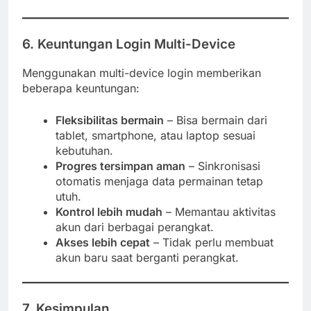
6. Keuntungan Login Multi-Device
Menggunakan multi-device login memberikan
beberapa keuntungan:
Fleksibilitas bermain
– Bisa bermain dari
tablet, smartphone, atau laptop sesuai
kebutuhan.
Progres tersimpan aman
– Sinkronisasi
otomatis menjaga data permainan tetap
utuh.
Kontrol lebih mudah
– Memantau aktivitas
akun dari berbagai perangkat.
Akses lebih cepat
– Tidak perlu membuat
akun baru saat berganti perangkat.
7. Kesimpulan