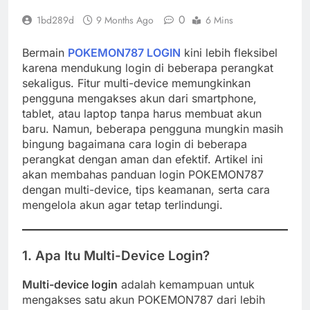
0
1bd289d
9 Months Ago
6 Mins
Bermain
POKEMON787 LOGIN
kini lebih fleksibel
karena mendukung login di beberapa perangkat
sekaligus. Fitur multi-device memungkinkan
pengguna mengakses akun dari smartphone,
tablet, atau laptop tanpa harus membuat akun
baru. Namun, beberapa pengguna mungkin masih
bingung bagaimana cara login di beberapa
perangkat dengan aman dan efektif. Artikel ini
akan membahas panduan login POKEMON787
dengan multi-device, tips keamanan, serta cara
mengelola akun agar tetap terlindungi.
1. Apa Itu Multi-Device Login?
Multi-device login
adalah kemampuan untuk
mengakses satu akun POKEMON787 dari lebih