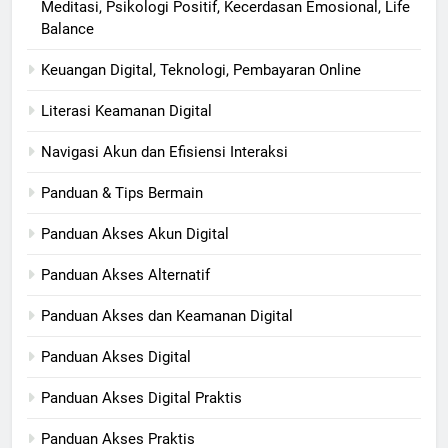
Meditasi, Psikologi Positif, Kecerdasan Emosional, Life
Balance
Keuangan Digital, Teknologi, Pembayaran Online
Literasi Keamanan Digital
Navigasi Akun dan Efisiensi Interaksi
Panduan & Tips Bermain
Panduan Akses Akun Digital
Panduan Akses Alternatif
Panduan Akses dan Keamanan Digital
Panduan Akses Digital
Panduan Akses Digital Praktis
Panduan Akses Praktis