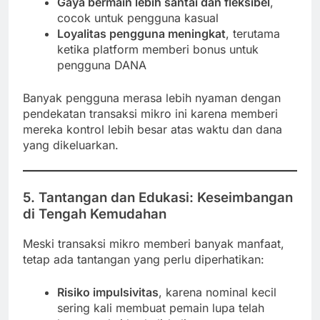
Gaya bermain lebih santai dan fleksibel
,
cocok untuk pengguna kasual
Loyalitas pengguna meningkat
, terutama
ketika platform memberi bonus untuk
pengguna DANA
Banyak pengguna merasa lebih nyaman dengan
pendekatan transaksi mikro ini karena memberi
mereka kontrol lebih besar atas waktu dan dana
yang dikeluarkan.
5. Tantangan dan Edukasi: Keseimbangan
di Tengah Kemudahan
Meski transaksi mikro memberi banyak manfaat,
tetap ada tantangan yang perlu diperhatikan:
Risiko impulsivitas
, karena nominal kecil
sering kali membuat pemain lupa telah