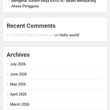
Mengenal Sistem Kerja KAYA787 dalam Mendukung
Akses Pengguna
Recent Comments
A WordPress Commenter
on
Hello world!
Archives
July 2026
June 2026
May 2026
April 2026
March 2026