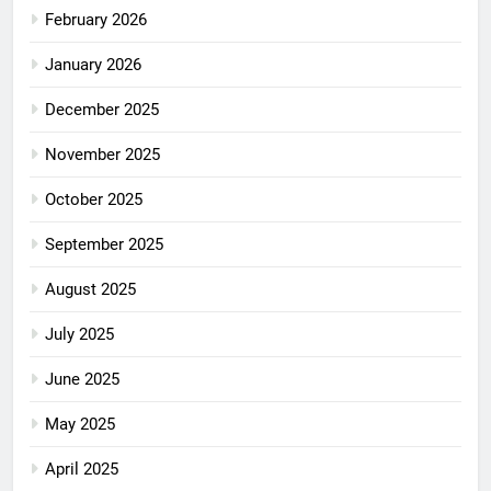
February 2026
January 2026
December 2025
November 2025
October 2025
September 2025
August 2025
July 2025
June 2025
May 2025
April 2025