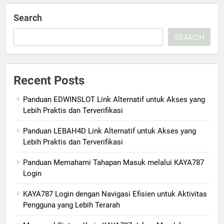
Search
SEARCH
Recent Posts
Panduan EDWINSLOT Link Alternatif untuk Akses yang
Lebih Praktis dan Terverifikasi
Panduan LEBAH4D Link Alternatif untuk Akses yang
Lebih Praktis dan Terverifikasi
Panduan Memahami Tahapan Masuk melalui KAYA787
Login
KAYA787 Login dengan Navigasi Efisien untuk Aktivitas
Pengguna yang Lebih Terarah