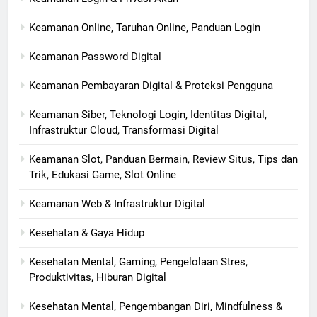
Keamanan Online, Taruhan Online, Panduan Login
Keamanan Password Digital
Keamanan Pembayaran Digital & Proteksi Pengguna
Keamanan Siber, Teknologi Login, Identitas Digital,
Infrastruktur Cloud, Transformasi Digital
Keamanan Slot, Panduan Bermain, Review Situs, Tips dan
Trik, Edukasi Game, Slot Online
Keamanan Web & Infrastruktur Digital
Kesehatan & Gaya Hidup
Kesehatan Mental, Gaming, Pengelolaan Stres,
Produktivitas, Hiburan Digital
Kesehatan Mental, Pengembangan Diri, Mindfulness &