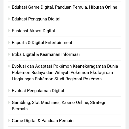
Edukasi Game Digital, Panduan Pemula, Hiburan Online
Edukasi Pengguna Digital
Efisiensi Akses Digital
Esports & Digital Entertainment
Etika Digital & Keamanan Informasi
Evolusi dan Adaptasi Pokémon Keanekaragaman Dunia
Pokémon Budaya dan Wilayah Pokémon Ekologi dan
Lingkungan Pokémon Studi Regional Pokémon
Evolusi Pengalaman Digital
Gambling, Slot Machines, Kasino Online, Strategi
Bermain
Game Digital & Panduan Pemain