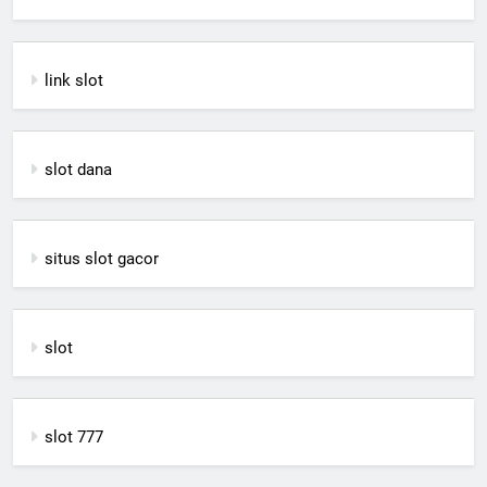
link slot
slot dana
situs slot gacor
slot
slot 777