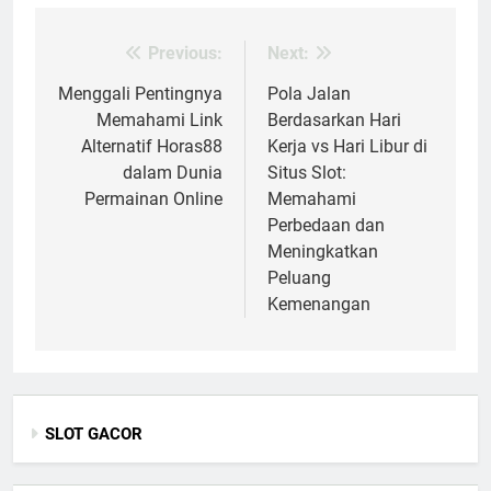
Previous:
Next:
Post
navigation
Menggali Pentingnya
Pola Jalan
Memahami Link
Berdasarkan Hari
Alternatif Horas88
Kerja vs Hari Libur di
dalam Dunia
Situs Slot:
Permainan Online
Memahami
Perbedaan dan
Meningkatkan
Peluang
Kemenangan
SLOT GACOR