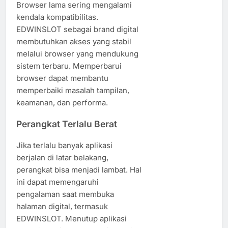
Browser lama sering mengalami
kendala kompatibilitas.
EDWINSLOT sebagai brand digital
membutuhkan akses yang stabil
melalui browser yang mendukung
sistem terbaru. Memperbarui
browser dapat membantu
memperbaiki masalah tampilan,
keamanan, dan performa.
Perangkat Terlalu Berat
Jika terlalu banyak aplikasi
berjalan di latar belakang,
perangkat bisa menjadi lambat. Hal
ini dapat memengaruhi
pengalaman saat membuka
halaman digital, termasuk
EDWINSLOT. Menutup aplikasi