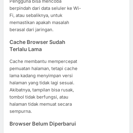
Pengguna bisa mencoba
berpindah dari data seluler ke Wi-
Fi, atau sebaliknya, untuk
memastikan apakah masalah
berasal dari jaringan.
Cache Browser Sudah
Terlalu Lama
Cache membantu mempercepat
pemuatan halaman, tetapi cache
lama kadang menyimpan versi
halaman yang tidak lagi sesuai.
Akibatnya, tampilan bisa rusak,
tombol tidak berfungsi, atau
halaman tidak memuat secara
sempurna.
Browser Belum Diperbarui