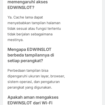
memengaruhi akses
EDWINSLOT?
Ya. Cache lama dapat
menyebabkan tampilan halaman
tidak sesuai atau fungsi tertentu
tidak berjalan sebagaimana
mestinya.
Mengapa EDWINSLOT
berbeda tampilannya di
setiap perangkat?
Perbedaan tampilan bisa
dipengaruhi ukuran layar, browser,
sistem operasi, dan pengaturan
perangkat yang digunakan.
Apakah aman mengakses
EDWINSLOT dari Wi-Fi