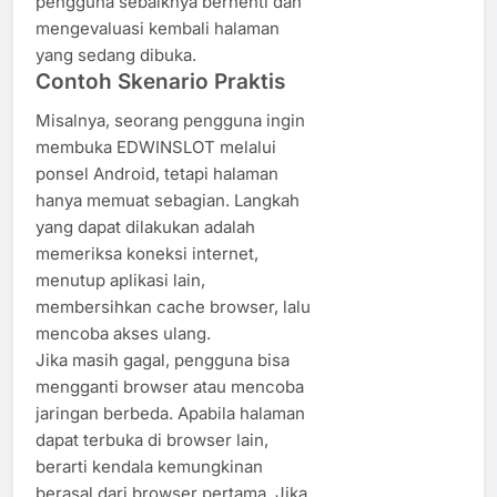
pengguna sebaiknya berhenti dan
mengevaluasi kembali halaman
yang sedang dibuka.
Contoh Skenario Praktis
Misalnya, seorang pengguna ingin
membuka EDWINSLOT melalui
ponsel Android, tetapi halaman
hanya memuat sebagian. Langkah
yang dapat dilakukan adalah
memeriksa koneksi internet,
menutup aplikasi lain,
membersihkan cache browser, lalu
mencoba akses ulang.
Jika masih gagal, pengguna bisa
mengganti browser atau mencoba
jaringan berbeda. Apabila halaman
dapat terbuka di browser lain,
berarti kendala kemungkinan
berasal dari browser pertama. Jika