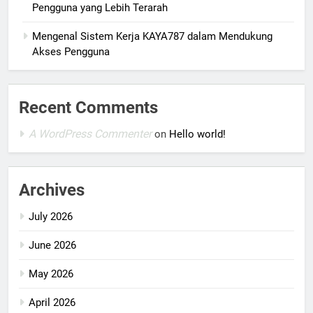
Pengguna yang Lebih Terarah
Mengenal Sistem Kerja KAYA787 dalam Mendukung
Akses Pengguna
Recent Comments
A WordPress Commenter
on
Hello world!
Archives
July 2026
June 2026
May 2026
April 2026