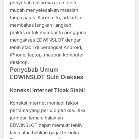
penyebab dasarnya akan lebih
mudah menyelesaikan masalah
tanpa panik. Karena itu, artikel ini
membahas langkah-langkah
praktis untuk membantu pengguna
mengakses EDWINSLOT dengan
lebih stabil di perangkat Android,
iPhone, laptop, maupun komputer
desktop.
Penyebab Umum
EDWINSLOT Sulit Diakses
Koneksi Internet Tidak Stabil
Koneksi internet menjadi faktor
pertama yang perlu diperiksa. Jika
jaringan lemah, halaman
EDWINSLOT dapat memuat lebih
lama atau bahkan gagal terbuka.