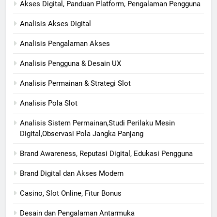
Akses Digital, Panduan Platform, Pengalaman Pengguna
Analisis Akses Digital
Analisis Pengalaman Akses
Analisis Pengguna & Desain UX
Analisis Permainan & Strategi Slot
Analisis Pola Slot
Analisis Sistem Permainan,Studi Perilaku Mesin
Digital,Observasi Pola Jangka Panjang
Brand Awareness, Reputasi Digital, Edukasi Pengguna
Brand Digital dan Akses Modern
Casino, Slot Online, Fitur Bonus
Desain dan Pengalaman Antarmuka