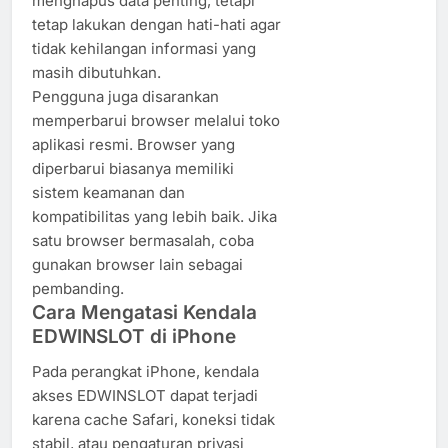
menghapus data penting, tetapi
tetap lakukan dengan hati-hati agar
tidak kehilangan informasi yang
masih dibutuhkan.
Pengguna juga disarankan
memperbarui browser melalui toko
aplikasi resmi. Browser yang
diperbarui biasanya memiliki
sistem keamanan dan
kompatibilitas yang lebih baik. Jika
satu browser bermasalah, coba
gunakan browser lain sebagai
pembanding.
Cara Mengatasi Kendala
EDWINSLOT di iPhone
Pada perangkat iPhone, kendala
akses EDWINSLOT dapat terjadi
karena cache Safari, koneksi tidak
stabil, atau pengaturan privasi