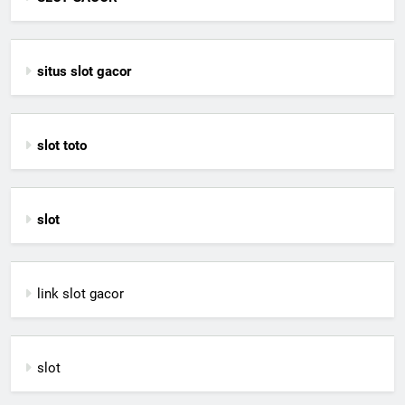
situs slot gacor
slot toto
slot
link slot gacor
slot