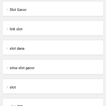
Slot Gacor
link slot
slot dana
situs slot gacor
slot