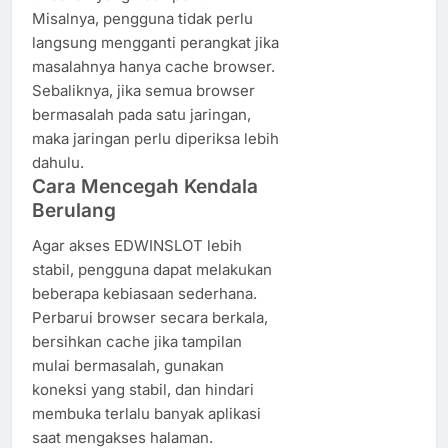
Misalnya, pengguna tidak perlu
langsung mengganti perangkat jika
masalahnya hanya cache browser.
Sebaliknya, jika semua browser
bermasalah pada satu jaringan,
maka jaringan perlu diperiksa lebih
dahulu.
Cara Mencegah Kendala
Berulang
Agar akses EDWINSLOT lebih
stabil, pengguna dapat melakukan
beberapa kebiasaan sederhana.
Perbarui browser secara berkala,
bersihkan cache jika tampilan
mulai bermasalah, gunakan
koneksi yang stabil, dan hindari
membuka terlalu banyak aplikasi
saat mengakses halaman.