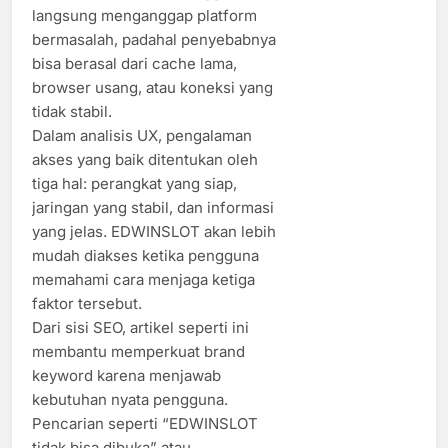
langsung menganggap platform
bermasalah, padahal penyebabnya
bisa berasal dari cache lama,
browser usang, atau koneksi yang
tidak stabil.
Dalam analisis UX, pengalaman
akses yang baik ditentukan oleh
tiga hal: perangkat yang siap,
jaringan yang stabil, dan informasi
yang jelas. EDWINSLOT akan lebih
mudah diakses ketika pengguna
memahami cara menjaga ketiga
faktor tersebut.
Dari sisi SEO, artikel seperti ini
membantu memperkuat brand
keyword karena menjawab
kebutuhan nyata pengguna.
Pencarian seperti “EDWINSLOT
tidak bisa dibuka” atau