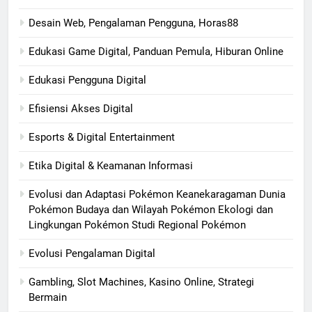
Desain Web, Pengalaman Pengguna, Horas88
Edukasi Game Digital, Panduan Pemula, Hiburan Online
Edukasi Pengguna Digital
Efisiensi Akses Digital
Esports & Digital Entertainment
Etika Digital & Keamanan Informasi
Evolusi dan Adaptasi Pokémon Keanekaragaman Dunia
Pokémon Budaya dan Wilayah Pokémon Ekologi dan
Lingkungan Pokémon Studi Regional Pokémon
Evolusi Pengalaman Digital
Gambling, Slot Machines, Kasino Online, Strategi
Bermain