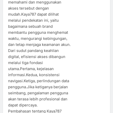
memahami dan menggunakan
akses tersebut dengan
mudah.Kaya787 dapat dilihat
melalui pendekatan ini, yaitu
bagaimana sebuah brand
membantu pengguna menghemat
waktu, mengurangi kebingungan,
dan tetap menjaga keamanan akun.
Dari sudut pandang keahlian
digital, efisiensi akses dibangun
melalui tiga fondasi
utama.Pertama, kejelasan
informasi.Kedua, konsistensi
navigasi.Ketiga, perlindungan data
pengguna.Jika ketiganya berjalan
seimbang, pengalaman pengguna
akan terasa lebih profesional dan
dapat dipercaya.
Pembahasan tentang Kaya787