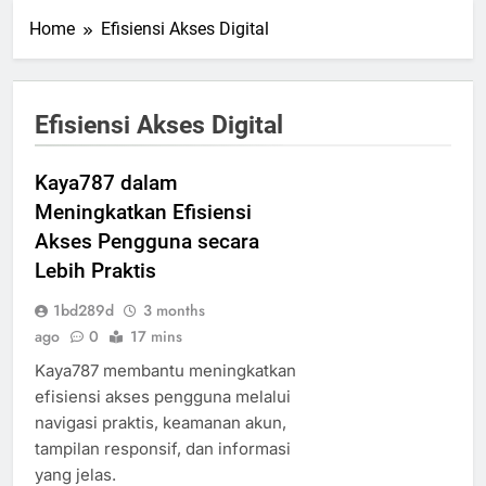
Home
Efisiensi Akses Digital
Efisiensi Akses Digital
Kaya787 dalam
Meningkatkan Efisiensi
Akses Pengguna secara
Lebih Praktis
1bd289d
3 months
ago
0
17 mins
Kaya787 membantu meningkatkan
efisiensi akses pengguna melalui
navigasi praktis, keamanan akun,
tampilan responsif, dan informasi
yang jelas.