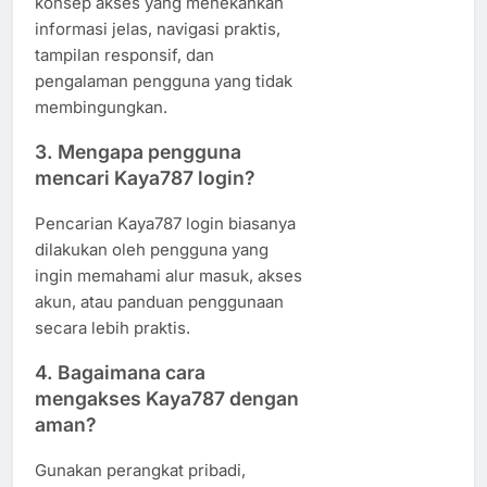
konsep akses yang menekankan
informasi jelas, navigasi praktis,
tampilan responsif, dan
pengalaman pengguna yang tidak
membingungkan.
3. Mengapa pengguna
mencari Kaya787 login?
Pencarian Kaya787 login biasanya
dilakukan oleh pengguna yang
ingin memahami alur masuk, akses
akun, atau panduan penggunaan
secara lebih praktis.
4. Bagaimana cara
mengakses Kaya787 dengan
aman?
Gunakan perangkat pribadi,