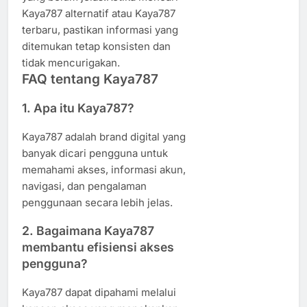
Kaya787 alternatif atau Kaya787
terbaru, pastikan informasi yang
ditemukan tetap konsisten dan
tidak mencurigakan.
FAQ tentang Kaya787
1. Apa itu Kaya787?
Kaya787 adalah brand digital yang
banyak dicari pengguna untuk
memahami akses, informasi akun,
navigasi, dan pengalaman
penggunaan secara lebih jelas.
2. Bagaimana Kaya787
membantu efisiensi akses
pengguna?
Kaya787 dapat dipahami melalui