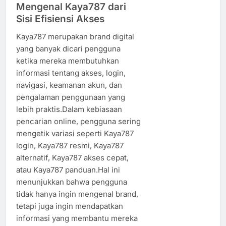
Mengenal Kaya787 dari
Sisi Efisiensi Akses
Kaya787 merupakan brand digital
yang banyak dicari pengguna
ketika mereka membutuhkan
informasi tentang akses, login,
navigasi, keamanan akun, dan
pengalaman penggunaan yang
lebih praktis.Dalam kebiasaan
pencarian online, pengguna sering
mengetik variasi seperti Kaya787
login, Kaya787 resmi, Kaya787
alternatif, Kaya787 akses cepat,
atau Kaya787 panduan.Hal ini
menunjukkan bahwa pengguna
tidak hanya ingin mengenal brand,
tetapi juga ingin mendapatkan
informasi yang membantu mereka