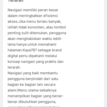
Terarah
Navigasi memiliki peran besar
dalam meningkatkan efisiensi
akses.Jika menu terlalu banyak,
istilah tidak konsisten, atau tombol
penting sulit ditemukan, pengguna
akan menghabiskan waktu lebih
lama hanya untuk memahami
halaman.Kaya787 sebagai brand
digital perlu dipahami melalui
konsep navigasi yang praktis dan
terarah.
Navigasi yang baik membantu
pengguna berpindah dari satu
bagian ke bagian lain secara
alami.Menu utama sebaiknya
menampilkan bagian yang benar-
benar dibutuhkan pengguna,