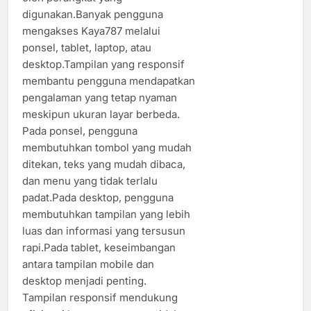
digunakan.Banyak pengguna
mengakses Kaya787 melalui
ponsel, tablet, laptop, atau
desktop.Tampilan yang responsif
membantu pengguna mendapatkan
pengalaman yang tetap nyaman
meskipun ukuran layar berbeda.
Pada ponsel, pengguna
membutuhkan tombol yang mudah
ditekan, teks yang mudah dibaca,
dan menu yang tidak terlalu
padat.Pada desktop, pengguna
membutuhkan tampilan yang lebih
luas dan informasi yang tersusun
rapi.Pada tablet, keseimbangan
antara tampilan mobile dan
desktop menjadi penting.
Tampilan responsif mendukung