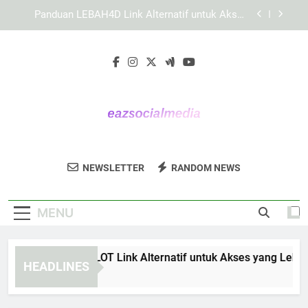
Skip
Panduan Memahami Tahapan Masuk melalui
to
KAYA787 Login
content
KAYA787 Login dengan Navigasi Efisien untuk
Aktivitas Pengguna yang Lebih Terarah
Panduan EDWINSLOT Link Alternatif untuk Akses
yang Lebih Praktis dan Terverifikasi
Panduan LEBAH4D Link Alternatif untuk Akses
yang Lebih Praktis dan Terverifikasi
Panduan Memahami Tahapan Masuk melalui
KAYA787 Login
Eaz Social Media
Optimalkan Manajemen Media Sosial Anda
KAYA787 Login dengan Navigasi Efisien untuk
NEWSLETTER
RANDOM NEWS
Aktivitas Pengguna yang Lebih Terarah
Dengan Layanan Dari Eaz Social Media.
MENU
nduan EDWINSLOT Link Alternatif untuk Akses yang Lebih Prakt
HEADLINES
Weeks Ago