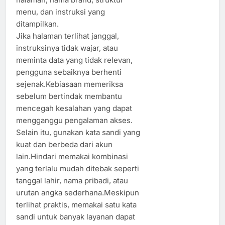
menu, dan instruksi yang
ditampilkan.
Jika halaman terlihat janggal,
instruksinya tidak wajar, atau
meminta data yang tidak relevan,
pengguna sebaiknya berhenti
sejenak.Kebiasaan memeriksa
sebelum bertindak membantu
mencegah kesalahan yang dapat
mengganggu pengalaman akses.
Selain itu, gunakan kata sandi yang
kuat dan berbeda dari akun
lain.Hindari memakai kombinasi
yang terlalu mudah ditebak seperti
tanggal lahir, nama pribadi, atau
urutan angka sederhana.Meskipun
terlihat praktis, memakai satu kata
sandi untuk banyak layanan dapat