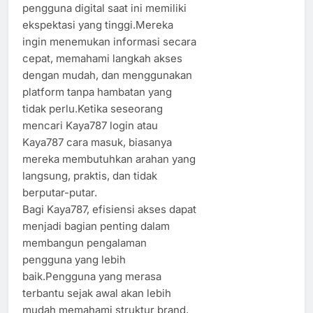
pengguna digital saat ini memiliki
ekspektasi yang tinggi.Mereka
ingin menemukan informasi secara
cepat, memahami langkah akses
dengan mudah, dan menggunakan
platform tanpa hambatan yang
tidak perlu.Ketika seseorang
mencari Kaya787 login atau
Kaya787 cara masuk, biasanya
mereka membutuhkan arahan yang
langsung, praktis, dan tidak
berputar-putar.
Bagi Kaya787, efisiensi akses dapat
menjadi bagian penting dalam
membangun pengalaman
pengguna yang lebih
baik.Pengguna yang merasa
terbantu sejak awal akan lebih
mudah memahami struktur brand,