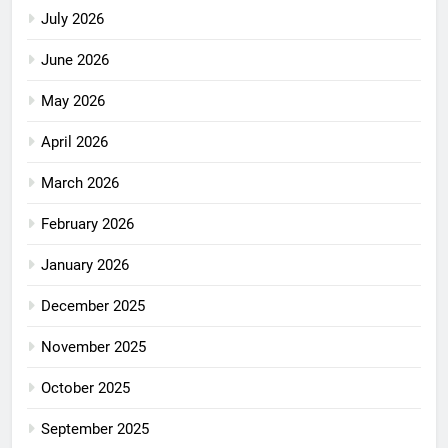
July 2026
June 2026
May 2026
April 2026
March 2026
February 2026
January 2026
December 2025
November 2025
October 2025
September 2025