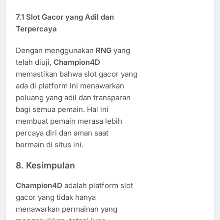
7.1
Slot Gacor yang Adil dan
Terpercaya
Dengan menggunakan
RNG
yang
telah diuji,
Champion4D
memastikan bahwa slot gacor yang
ada di platform ini menawarkan
peluang yang adil dan transparan
bagi semua pemain. Hal ini
membuat pemain merasa lebih
percaya diri dan aman saat
bermain di situs ini.
8.
Kesimpulan
Champion4D
adalah platform slot
gacor yang tidak hanya
menawarkan permainan yang