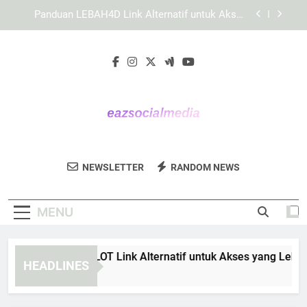
Skip
Panduan Memahami Tahapan Masuk melalui
to
KAYA787 Login
content
KAYA787 Login dengan Navigasi Efisien untuk
Aktivitas Pengguna yang Lebih Terarah
Panduan EDWINSLOT Link Alternatif untuk Akses
yang Lebih Praktis dan Terverifikasi
Panduan LEBAH4D Link Alternatif untuk Akses
yang Lebih Praktis dan Terverifikasi
Panduan Memahami Tahapan Masuk melalui
KAYA787 Login
Eaz Social Media
Optimalkan Manajemen Media Sosial Anda
KAYA787 Login dengan Navigasi Efisien untuk
NEWSLETTER
RANDOM NEWS
Aktivitas Pengguna yang Lebih Terarah
Dengan Layanan Dari Eaz Social Media.
MENU
nduan EDWINSLOT Link Alternatif untuk Akses yang Lebih Prakt
HEADLINES
eeks Ago