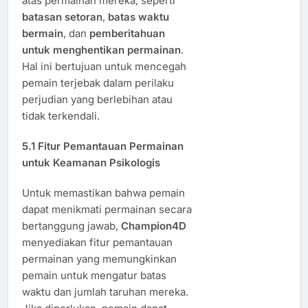
atas permainan mereka, seperti
batasan setoran
,
batas waktu
bermain
, dan
pemberitahuan
untuk menghentikan permainan
.
Hal ini bertujuan untuk mencegah
pemain terjebak dalam perilaku
perjudian yang berlebihan atau
tidak terkendali.
5.1
Fitur Pemantauan Permainan
untuk Keamanan Psikologis
Untuk memastikan bahwa pemain
dapat menikmati permainan secara
bertanggung jawab,
Champion4D
menyediakan fitur pemantauan
permainan yang memungkinkan
pemain untuk mengatur batas
waktu dan jumlah taruhan mereka.