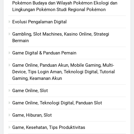
Pokémon Budaya dan Wilayah Pokémon Ekologi dan
Lingkungan Pokémon Studi Regional Pokémon
Evolusi Pengalaman Digital
Gambling, Slot Machines, Kasino Online, Strategi
Bermain
Game Digital & Panduan Pemain
Game Online, Panduan Akun, Mobile Gaming, Multi-
Device, Tips Login Aman, Teknologi Digital, Tutorial
Gaming, Keamanan Akun
Game Online, Slot
Game Online, Teknologi Digital, Panduan Slot
Game, Hiburan, Slot
Game, Kesehatan, Tips Produktivitas