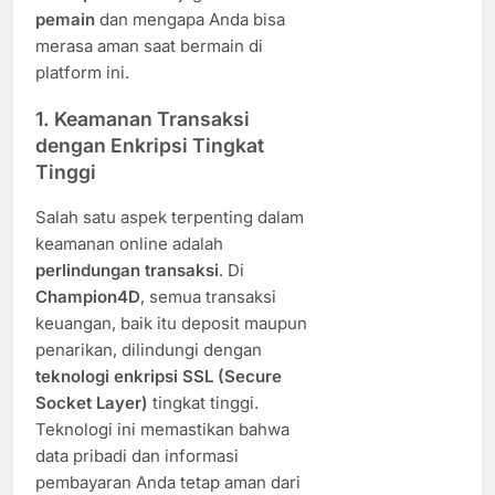
pemain
dan mengapa Anda bisa
merasa aman saat bermain di
platform ini.
1.
Keamanan Transaksi
dengan Enkripsi Tingkat
Tinggi
Salah satu aspek terpenting dalam
keamanan online adalah
perlindungan transaksi
. Di
Champion4D
, semua transaksi
keuangan, baik itu deposit maupun
penarikan, dilindungi dengan
teknologi enkripsi SSL (Secure
Socket Layer)
tingkat tinggi.
Teknologi ini memastikan bahwa
data pribadi dan informasi
pembayaran Anda tetap aman dari