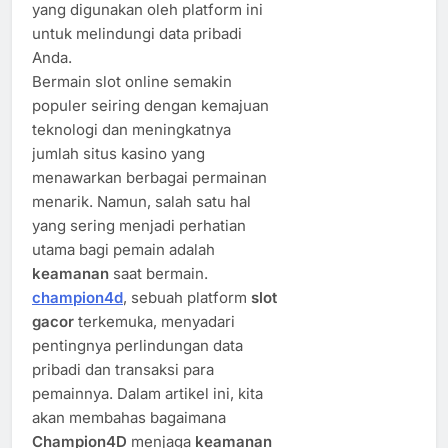
yang digunakan oleh platform ini
untuk melindungi data pribadi
Anda.
Bermain slot online semakin
populer seiring dengan kemajuan
teknologi dan meningkatnya
jumlah situs kasino yang
menawarkan berbagai permainan
menarik. Namun, salah satu hal
yang sering menjadi perhatian
utama bagi pemain adalah
keamanan
saat bermain.
champion4d
, sebuah platform
slot
gacor
terkemuka, menyadari
pentingnya perlindungan data
pribadi dan transaksi para
pemainnya. Dalam artikel ini, kita
akan membahas bagaimana
Champion4D
menjaga
keamanan