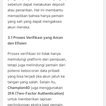
sebelum dapat melakukan deposit
atau penarikan. Hal ini membantu
memastikan bahwa hanya pemain
yang sah yang dapat mengakses
akun mereka.
3.1
Proses Verifikasi yang Aman
dan Efisien
Proses verifikasi ini tidak hanya
melindungi platform dari penipuan,
tetapi juga melindungi pemain dari
potensi kebocoran data pribadi
yang bisa terjadi jika akun jatuh ke
tangan yang salah. Selain itu,
Champion4D
juga menggunakan
2FA (Two-Factor Authentication)
untuk memberikan lapisan
perlindungan ekstra bagi pemain.