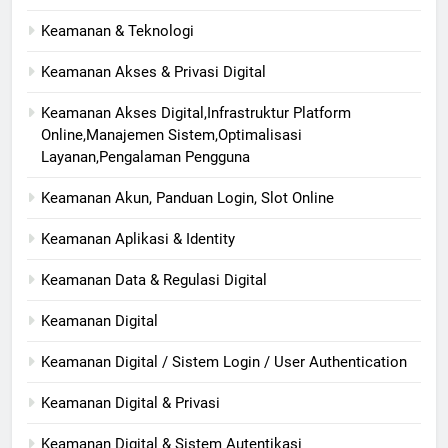
Keamanan & Teknologi
Keamanan Akses & Privasi Digital
Keamanan Akses Digital,Infrastruktur Platform
Online,Manajemen Sistem,Optimalisasi
Layanan,Pengalaman Pengguna
Keamanan Akun, Panduan Login, Slot Online
Keamanan Aplikasi & Identity
Keamanan Data & Regulasi Digital
Keamanan Digital
Keamanan Digital / Sistem Login / User Authentication
Keamanan Digital & Privasi
Keamanan Digital & Sistem Autentikasi