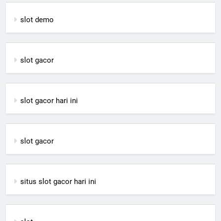
slot demo
slot gacor
slot gacor hari ini
slot gacor
situs slot gacor hari ini