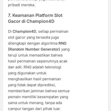
pribadi mereka.
7.
Keamanan Platform Slot
Gacor di Champion4D
Di
Champion4D
, setiap permainan
slot gacor yang tersedia juga
dilengkapi dengan algoritma
RNG
(Random Number Generator)
yang
teruji untuk memastikan bahwa
hasil permainan sepenuhnya acak
dan adil. RNG adalah teknologi
yang digunakan untuk
menghasilkan hasil permainan
yang tidak dapat diprediksi,
memberikan jaminan bahwa semua
pemain memiliki kesempatan yang
sama untuk menang, tanpa ada
campur tangan dari pihak luar.