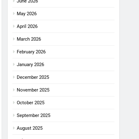
June 2026
May 2026
April 2026
March 2026
February 2026
January 2026
December 2025
November 2025
October 2025
September 2025
August 2025