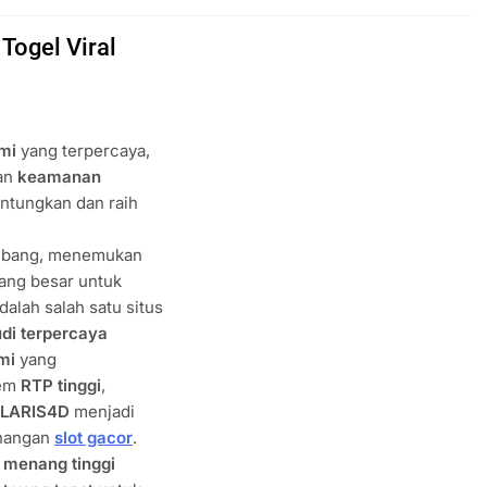
Togel Viral
smi
yang terpercaya,
dan
keamanan
ntungkan dan raih
embang, menemukan
ang besar untuk
dalah salah satu situs
udi terpercaya
smi
yang
tem
RTP tinggi
,
LARIS4D
menjadi
enangan
slot gacor
.
 menang tinggi