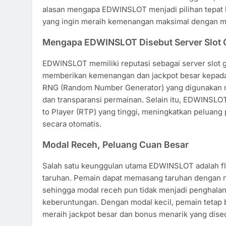
alasan mengapa EDWINSLOT menjadi pilihan tepat 
yang ingin meraih kemenangan maksimal dengan mo
Mengapa EDWINSLOT Disebut Server Slot 
EDWINSLOT memiliki reputasi sebagai server slot 
memberikan kemenangan dan jackpot besar kepada
RNG (Random Number Generator) yang digunakan 
dan transparansi permainan. Selain itu, EDWINSL
to Player (RTP) yang tinggi, meningkatkan peluan
secara otomatis.
Modal Receh, Peluang Cuan Besar
Salah satu keunggulan utama EDWINSLOT adalah fle
taruhan. Pemain dapat memasang taruhan dengan n
sehingga modal receh pun tidak menjadi penghal
keberuntungan. Dengan modal kecil, pemain tetap
meraih jackpot besar dan bonus menarik yang disedi