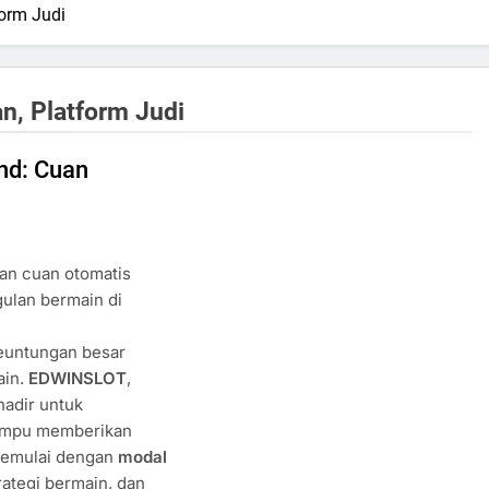
form Judi
an, Platform Judi
nd: Cuan
an cuan otomatis
gulan bermain di
keuntungan besar
ain.
EDWINSLOT
,
hadir untuk
mampu memberikan
memulai dengan
modal
rategi bermain, dan