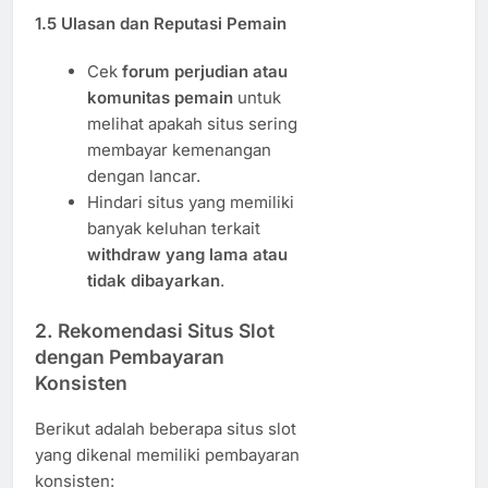
1.5 Ulasan dan Reputasi Pemain
Cek
forum perjudian atau
komunitas pemain
untuk
melihat apakah situs sering
membayar kemenangan
dengan lancar.
Hindari situs yang memiliki
banyak keluhan terkait
withdraw yang lama atau
tidak dibayarkan
.
2. Rekomendasi Situs Slot
dengan Pembayaran
Konsisten
Berikut adalah beberapa situs slot
yang dikenal memiliki pembayaran
konsisten: