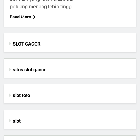
peluang menang lebih tinggi.
Read More
SLOT GACOR
situs slot gacor
slot toto
slot