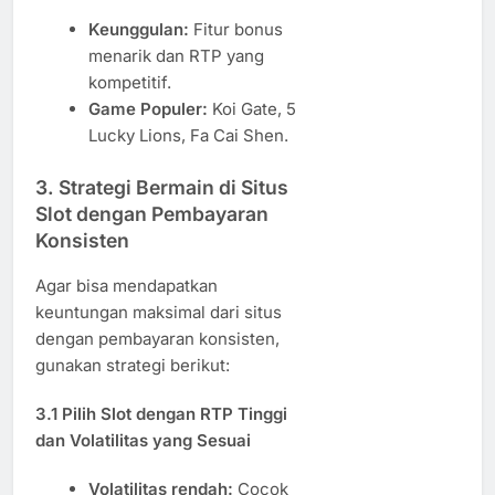
Keunggulan:
Fitur bonus
menarik dan RTP yang
kompetitif.
Game Populer:
Koi Gate, 5
Lucky Lions, Fa Cai Shen.
3. Strategi Bermain di Situs
Slot dengan Pembayaran
Konsisten
Agar bisa mendapatkan
keuntungan maksimal dari situs
dengan pembayaran konsisten,
gunakan strategi berikut:
3.1 Pilih Slot dengan RTP Tinggi
dan Volatilitas yang Sesuai
Volatilitas rendah:
Cocok