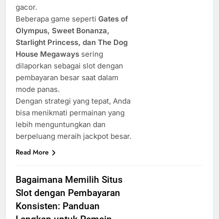
gacor.
Beberapa game seperti
Gates of
Olympus, Sweet Bonanza,
Starlight Princess, dan The Dog
House Megaways
sering
dilaporkan sebagai slot dengan
pembayaran besar saat dalam
mode panas.
Dengan strategi yang tepat, Anda
bisa menikmati permainan yang
lebih menguntungkan dan
berpeluang meraih jackpot besar.
Read More
Bagaimana Memilih Situs
Slot dengan Pembayaran
Konsisten: Panduan