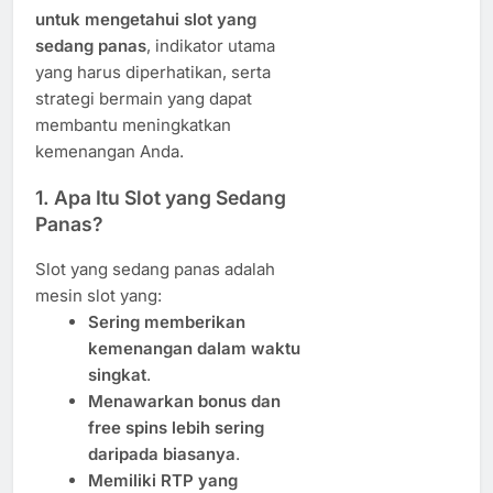
untuk mengetahui slot yang
sedang panas
, indikator utama
yang harus diperhatikan, serta
strategi bermain yang dapat
membantu meningkatkan
kemenangan Anda.
1. Apa Itu Slot yang Sedang
Panas?
Slot yang sedang panas adalah
mesin slot yang:
Sering memberikan
kemenangan dalam waktu
singkat
.
Menawarkan bonus dan
free spins lebih sering
daripada biasanya
.
Memiliki RTP yang