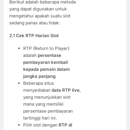
Berikut adalah beberapa metode
yang dapat digunakan untuk
mengetahui apakah suatu slot
sedang panas atau tidak:
2.1 Cek RTP Harian Slot
RTP (Return to Player)
adalah
persentase
pembayaran kembali
kepada pemain dalam
jangka panjang
.
Beberapa situs
menyediakan
data RTP live
,
yang menunjukkan slot
mana yang memiliki
persentase pembayaran
tertinggi hari ini.
Pilih slot dengan
RTP di