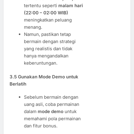
tertentu seperti
malam hari
(22:00 – 02:00 WIB)
meningkatkan peluang
menang.
Namun, pastikan tetap
bermain dengan strategi
yang realistis dan tidak
hanya mengandalkan
keberuntungan.
3.5 Gunakan Mode Demo untuk
Berlatih
Sebelum bermain dengan
uang asli, coba permainan
dalam
mode demo
untuk
memahami pola permainan
dan fitur bonus.