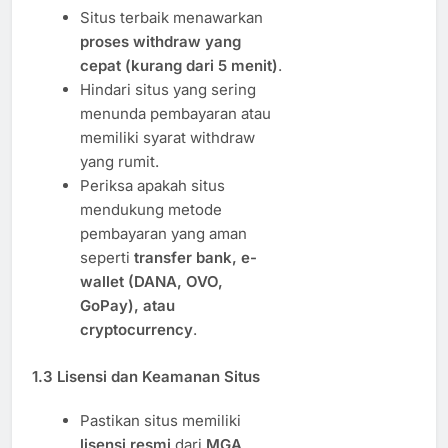
Situs terbaik menawarkan
proses withdraw yang
cepat (kurang dari 5 menit)
.
Hindari situs yang sering
menunda pembayaran atau
memiliki syarat withdraw
yang rumit.
Periksa apakah situs
mendukung metode
pembayaran yang aman
seperti
transfer bank, e-
wallet (DANA, OVO,
GoPay), atau
cryptocurrency
.
1.3 Lisensi dan Keamanan Situs
Pastikan situs memiliki
lisensi resmi
dari
MGA,