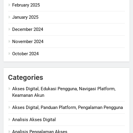
February 2025
January 2025
December 2024
November 2024
October 2024
Categories
Akses Digital, Edukasi Pengguna, Navigasi Platform,
Keamanan Akun
Akses Digital, Panduan Platform, Pengalaman Pengguna
Analisis Akses Digital
Analisis Pengalaman Akses