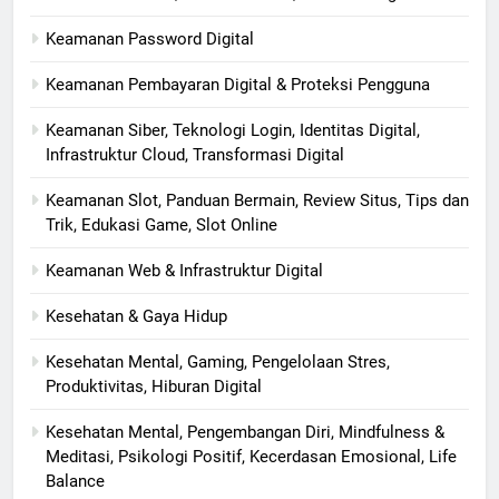
Keamanan Password Digital
Keamanan Pembayaran Digital & Proteksi Pengguna
Keamanan Siber, Teknologi Login, Identitas Digital,
Infrastruktur Cloud, Transformasi Digital
Keamanan Slot, Panduan Bermain, Review Situs, Tips dan
Trik, Edukasi Game, Slot Online
Keamanan Web & Infrastruktur Digital
Kesehatan & Gaya Hidup
Kesehatan Mental, Gaming, Pengelolaan Stres,
Produktivitas, Hiburan Digital
Kesehatan Mental, Pengembangan Diri, Mindfulness &
Meditasi, Psikologi Positif, Kecerdasan Emosional, Life
Balance