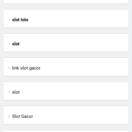
slot toto
slot
link slot gacor
slot
Slot Gacor