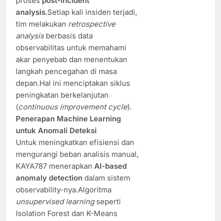
proses
post-incident
analysis
.Setiap kali insiden terjadi,
tim melakukan
retrospective
analysis
berbasis data
observabilitas untuk memahami
akar penyebab dan menentukan
langkah pencegahan di masa
depan.Hal ini menciptakan siklus
peningkatan berkelanjutan
(
continuous improvement cycle
).
Penerapan Machine Learning
untuk Anomali Deteksi
Untuk meningkatkan efisiensi dan
mengurangi beban analisis manual,
KAYA787 menerapkan
AI-based
anomaly detection
dalam sistem
observability-nya.Algoritma
unsupervised learning
seperti
Isolation Forest dan K-Means