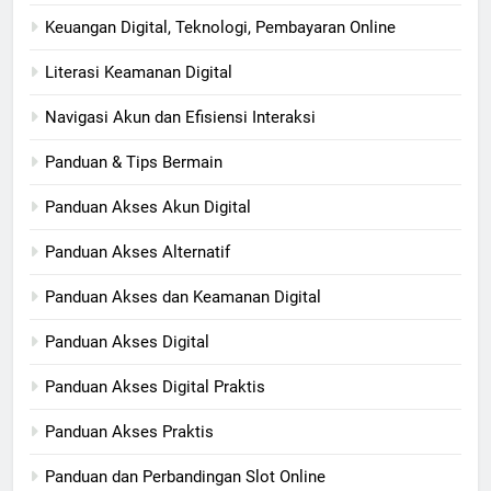
Keuangan Digital, Teknologi, Pembayaran Online
Literasi Keamanan Digital
Navigasi Akun dan Efisiensi Interaksi
Panduan & Tips Bermain
Panduan Akses Akun Digital
Panduan Akses Alternatif
Panduan Akses dan Keamanan Digital
Panduan Akses Digital
Panduan Akses Digital Praktis
Panduan Akses Praktis
Panduan dan Perbandingan Slot Online