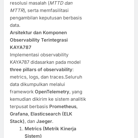
resolusi masalah (
MTTD dan
MTTR
), serta memfasilitasi
pengambilan keputusan berbasis
data.
Arsitektur dan Komponen
Observability Terintegrasi
KAYA787
Implementasi observability
KAYA787 didasarkan pada model
three pillars of observability
:
metrics, logs, dan traces.Seluruh
data dikumpulkan melalui
framework
OpenTelemetry
, yang
kemudian dikirim ke sistem analitik
terpusat berbasis
Prometheus
,
Grafana
,
Elasticsearch (ELK
Stack)
, dan
Jaeger
.
Metrics (Metrik Kinerja
Sistem)