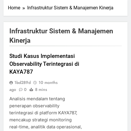
Home
Infrastruktur Sistem & Manajemen Kinerja
Infrastruktur Sistem & Manajemen
Kinerja
Studi Kasus Implementasi
Observability Terintegrasi di
KAYA787
1bd289d
10 months
ago
0
8 mins
Analisis mendalam tentang
penerapan observability
terintegrasi di platform KAYA787,
mencakup strategi monitoring
real-time, analitik data operasional,