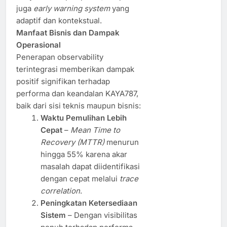
juga
early warning system
yang
adaptif dan kontekstual.
Manfaat Bisnis dan Dampak
Operasional
Penerapan observability
terintegrasi memberikan dampak
positif signifikan terhadap
performa dan keandalan KAYA787,
baik dari sisi teknis maupun bisnis:
Waktu Pemulihan Lebih
Cepat
–
Mean Time to
Recovery (MTTR)
menurun
hingga 55% karena akar
masalah dapat diidentifikasi
dengan cepat melalui
trace
correlation
.
Peningkatan Ketersediaan
Sistem
– Dengan visibilitas