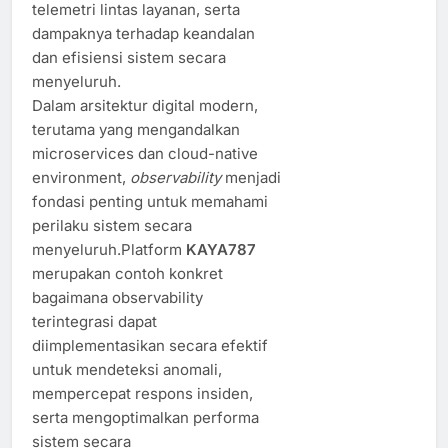
telemetri lintas layanan, serta
dampaknya terhadap keandalan
dan efisiensi sistem secara
menyeluruh.
Dalam arsitektur digital modern,
terutama yang mengandalkan
microservices dan cloud-native
environment,
observability
menjadi
fondasi penting untuk memahami
perilaku sistem secara
menyeluruh.Platform
KAYA787
merupakan contoh konkret
bagaimana observability
terintegrasi dapat
diimplementasikan secara efektif
untuk mendeteksi anomali,
mempercepat respons insiden,
serta mengoptimalkan performa
sistem secara