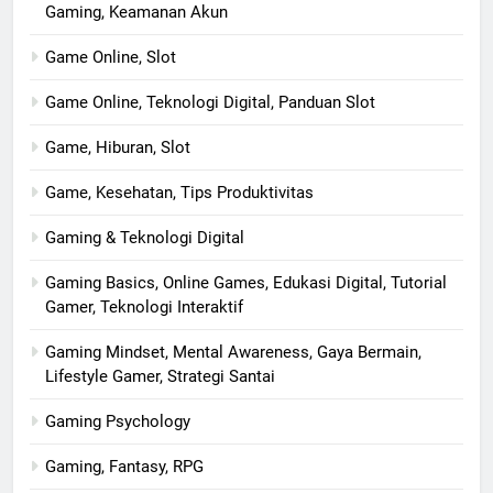
Gaming, Keamanan Akun
Game Online, Slot
Game Online, Teknologi Digital, Panduan Slot
Game, Hiburan, Slot
Game, Kesehatan, Tips Produktivitas
Gaming & Teknologi Digital
Gaming Basics, Online Games, Edukasi Digital, Tutorial
Gamer, Teknologi Interaktif
Gaming Mindset, Mental Awareness, Gaya Bermain,
Lifestyle Gamer, Strategi Santai
Gaming Psychology
Gaming, Fantasy, RPG