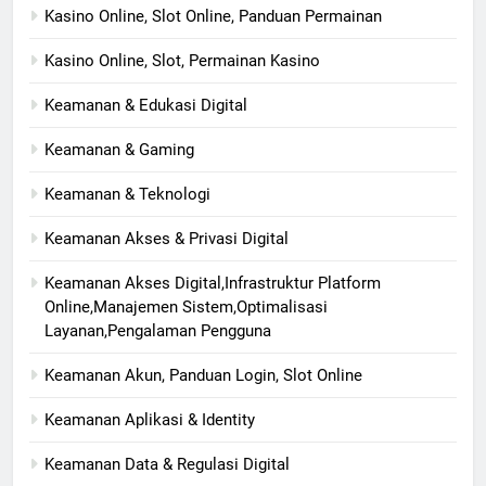
Kasino Online, Slot Online, Panduan Permainan
Kasino Online, Slot, Permainan Kasino
Keamanan & Edukasi Digital
Keamanan & Gaming
Keamanan & Teknologi
Keamanan Akses & Privasi Digital
Keamanan Akses Digital,Infrastruktur Platform
Online,Manajemen Sistem,Optimalisasi
Layanan,Pengalaman Pengguna
Keamanan Akun, Panduan Login, Slot Online
Keamanan Aplikasi & Identity
Keamanan Data & Regulasi Digital