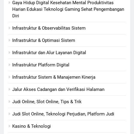
Gaya Hidup Digital Kesehatan Mental Produktivitas
Harian Edukasi Teknologi Gaming Sehat Pengembangan
Diri
Infrastruktur & Observabilitas Sistem
Infrastruktur & Optimasi Sistem
Infrastruktur dan Alur Layanan Digital
Infrastruktur Platform Digital
Infrastruktur Sistem & Manajemen Kinerja
Jalur Akses Cadangan dan Verifikasi Halaman
Judi Online, Slot Online, Tips & Trik
Judi Slot Online, Teknologi Perjudian, Platform Judi
Kasino & Teknologi