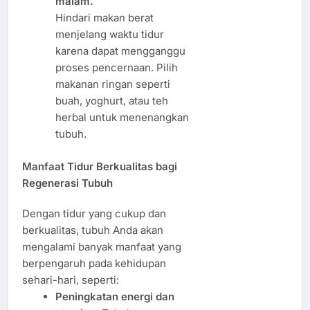
malam.
Hindari makan berat
menjelang waktu tidur
karena dapat mengganggu
proses pencernaan. Pilih
makanan ringan seperti
buah, yoghurt, atau teh
herbal untuk menenangkan
tubuh.
Manfaat Tidur Berkualitas bagi
Regenerasi Tubuh
Dengan tidur yang cukup dan
berkualitas, tubuh Anda akan
mengalami banyak manfaat yang
berpengaruh pada kehidupan
sehari-hari, seperti:
Peningkatan energi dan