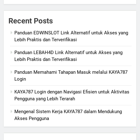
Recent Posts
Panduan EDWINSLOT Link Alternatif untuk Akses yang
Lebih Praktis dan Terverifikasi
Panduan LEBAH4D Link Alternatif untuk Akses yang
Lebih Praktis dan Terverifikasi
Panduan Memahami Tahapan Masuk melalui KAYA787
Login
KAYA787 Login dengan Navigasi Efisien untuk Aktivitas
Pengguna yang Lebih Terarah
Mengenal Sistem Kerja KAYA787 dalam Mendukung
Akses Pengguna