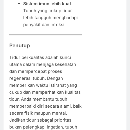
Sistem imun lebih kuat.
Tubuh yang cukup tidur
lebih tangguh menghadapi
penyakit dan infeksi.
Penutup
Tidur berkualitas adalah kunci
utama dalam menjaga kesehatan
dan mempercepat proses
regenerasi tubuh. Dengan
memberikan waktu istirahat yang
cukup dan memperhatikan kualitas
tidur, Anda membantu tubuh
memperbaiki diri secara alami, baik
secara fisik maupun mental.
Jadikan tidur sebagai prioritas,
bukan pelengkap. Ingatlah, tubuh