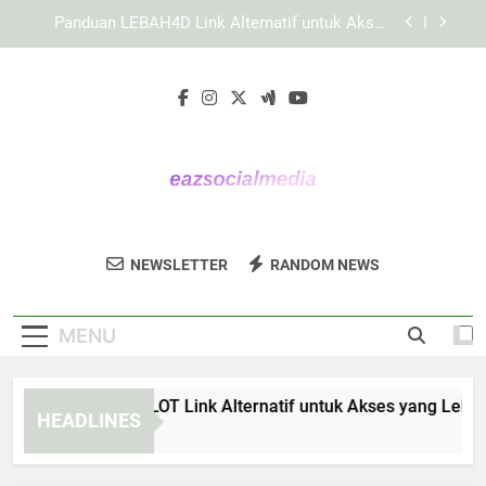
Skip
Panduan Memahami Tahapan Masuk melalui
to
KAYA787 Login
content
KAYA787 Login dengan Navigasi Efisien untuk
Aktivitas Pengguna yang Lebih Terarah
Panduan EDWINSLOT Link Alternatif untuk Akses
yang Lebih Praktis dan Terverifikasi
Panduan LEBAH4D Link Alternatif untuk Akses
yang Lebih Praktis dan Terverifikasi
Panduan Memahami Tahapan Masuk melalui
KAYA787 Login
Eaz Social Media
Optimalkan Manajemen Media Sosial Anda
KAYA787 Login dengan Navigasi Efisien untuk
NEWSLETTER
RANDOM NEWS
Aktivitas Pengguna yang Lebih Terarah
Dengan Layanan Dari Eaz Social Media.
MENU
nduan EDWINSLOT Link Alternatif untuk Akses yang Lebih Prakt
HEADLINES
Weeks Ago