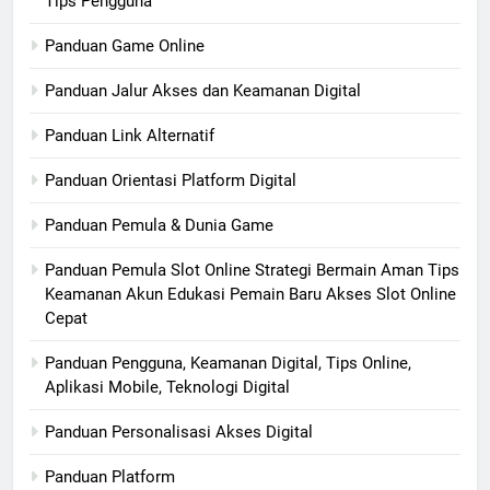
Tips Pengguna
Panduan Game Online
Panduan Jalur Akses dan Keamanan Digital
Panduan Link Alternatif
Panduan Orientasi Platform Digital
Panduan Pemula & Dunia Game
Panduan Pemula Slot Online Strategi Bermain Aman Tips
Keamanan Akun Edukasi Pemain Baru Akses Slot Online
Cepat
Panduan Pengguna, Keamanan Digital, Tips Online,
Aplikasi Mobile, Teknologi Digital
Panduan Personalisasi Akses Digital
Panduan Platform