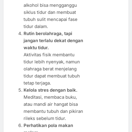
alkohol bisa mengganggu
siklus tidur dan membuat
tubuh sulit mencapai fase
tidur dalam.
Rutin berolahraga, tapi
jangan terlalu dekat dengan
waktu tidur.
Aktivitas fisik membantu
tidur lebih nyenyak, namun
olahraga berat menjelang
tidur dapat membuat tubuh
tetap terjaga.
Kelola stres dengan baik.
Meditasi, membaca buku,
atau mandi air hangat bisa
membantu tubuh dan pikiran
rileks sebelum tidur.
Perhatikan pola makan