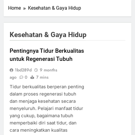
Home
Kesehatan & Gaya Hidup
Kesehatan & Gaya Hidup
Pentingnya Tidur Berkualitas
untuk Regenerasi Tubuh
1bd289d
9 months
ago
0
7 mins
Tidur berkualitas berperan penting
dalam proses regenerasi tubuh
dan menjaga kesehatan secara
menyeluruh. Pelajari manfaat tidur
yang cukup, bagaimana tubuh
memperbaiki diri saat tidur, dan
cara meningkatkan kualitas