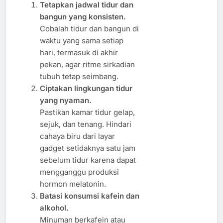
Tetapkan jadwal tidur dan
bangun yang konsisten.
Cobalah tidur dan bangun di
waktu yang sama setiap
hari, termasuk di akhir
pekan, agar ritme sirkadian
tubuh tetap seimbang.
Ciptakan lingkungan tidur
yang nyaman.
Pastikan kamar tidur gelap,
sejuk, dan tenang. Hindari
cahaya biru dari layar
gadget setidaknya satu jam
sebelum tidur karena dapat
mengganggu produksi
hormon melatonin.
Batasi konsumsi kafein dan
alkohol.
Minuman berkafein atau