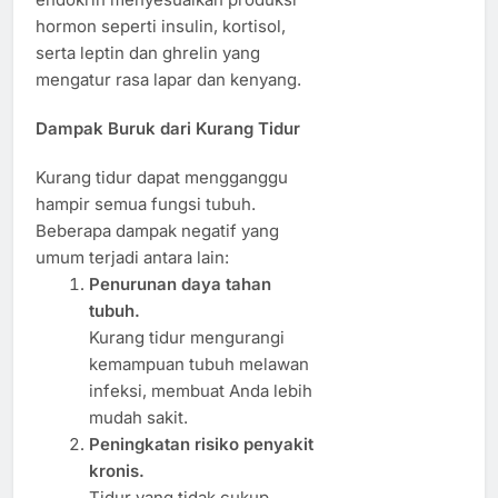
hormon seperti insulin, kortisol,
serta leptin dan ghrelin yang
mengatur rasa lapar dan kenyang.
Dampak Buruk dari Kurang Tidur
Kurang tidur dapat mengganggu
hampir semua fungsi tubuh.
Beberapa dampak negatif yang
umum terjadi antara lain:
Penurunan daya tahan
tubuh.
Kurang tidur mengurangi
kemampuan tubuh melawan
infeksi, membuat Anda lebih
mudah sakit.
Peningkatan risiko penyakit
kronis.
Tidur yang tidak cukup