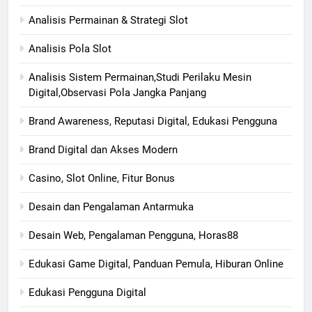
Analisis Permainan & Strategi Slot
Analisis Pola Slot
Analisis Sistem Permainan,Studi Perilaku Mesin
Digital,Observasi Pola Jangka Panjang
Brand Awareness, Reputasi Digital, Edukasi Pengguna
Brand Digital dan Akses Modern
Casino, Slot Online, Fitur Bonus
Desain dan Pengalaman Antarmuka
Desain Web, Pengalaman Pengguna, Horas88
Edukasi Game Digital, Panduan Pemula, Hiburan Online
Edukasi Pengguna Digital