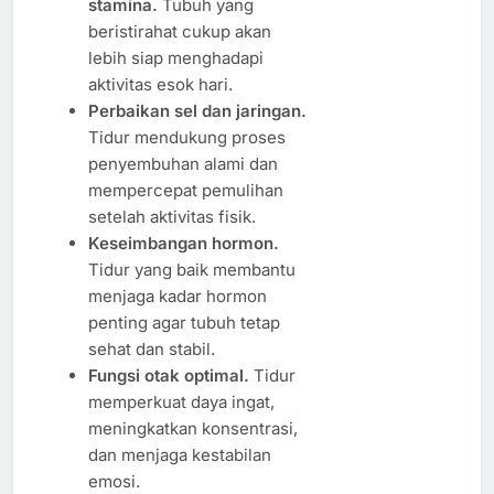
stamina.
Tubuh yang
beristirahat cukup akan
lebih siap menghadapi
aktivitas esok hari.
Perbaikan sel dan jaringan.
Tidur mendukung proses
penyembuhan alami dan
mempercepat pemulihan
setelah aktivitas fisik.
Keseimbangan hormon.
Tidur yang baik membantu
menjaga kadar hormon
penting agar tubuh tetap
sehat dan stabil.
Fungsi otak optimal.
Tidur
memperkuat daya ingat,
meningkatkan konsentrasi,
dan menjaga kestabilan
emosi.