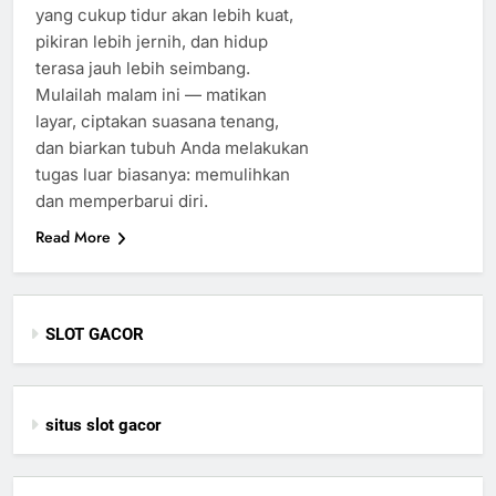
yang cukup tidur akan lebih kuat,
pikiran lebih jernih, dan hidup
terasa jauh lebih seimbang.
Mulailah malam ini — matikan
layar, ciptakan suasana tenang,
dan biarkan tubuh Anda melakukan
tugas luar biasanya: memulihkan
dan memperbarui diri.
Read More
SLOT GACOR
situs slot gacor