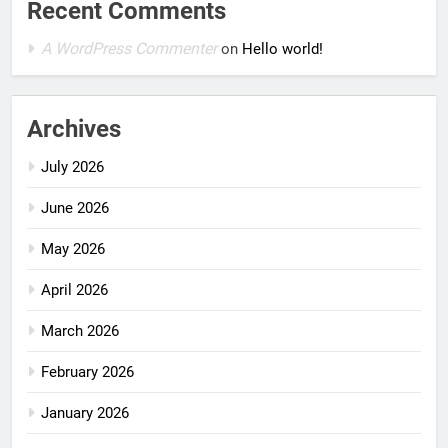
Recent Comments
A WordPress Commenter
on
Hello world!
Archives
July 2026
June 2026
May 2026
April 2026
March 2026
February 2026
January 2026