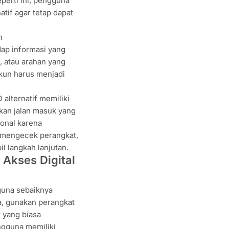
perti ini, pengguna
tif agar tetap dapat
n
dap informasi yang
n, atau arahan yang
kun harus menjadi
alternatif memiliki
kan jalan masuk yang
ional karena
mengecek perangkat,
l langkah lanjutan.
Akses Digital
guna sebaiknya
a, gunakan perangkat
r yang biasa
ngguna memiliki