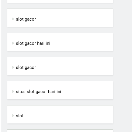
slot gacor
slot gacor hari ini
slot gacor
situs slot gacor hari ini
slot