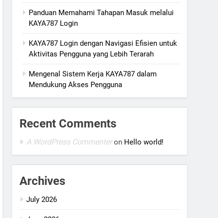
Panduan Memahami Tahapan Masuk melalui
KAYA787 Login
KAYA787 Login dengan Navigasi Efisien untuk
Aktivitas Pengguna yang Lebih Terarah
Mengenal Sistem Kerja KAYA787 dalam
Mendukung Akses Pengguna
Recent Comments
A WordPress Commenter
on
Hello world!
Archives
July 2026