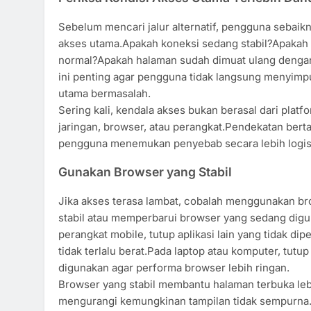
Sebelum mencari jalur alternatif, pengguna sebaik
akses utama.Apakah koneksi sedang stabil?Apakah
normal?Apakah halaman sudah dimuat ulang deng
ini penting agar pengguna tidak langsung menyim
utama bermasalah.
Sering kali, kendala akses bukan berasal dari platf
jaringan, browser, atau perangkat.Pendekatan ber
pengguna menemukan penyebab secara lebih logis
Gunakan Browser yang Stabil
Jika akses terasa lambat, cobalah menggunakan br
stabil atau memperbarui browser yang sedang dig
perangkat mobile, tutup aplikasi lain yang tidak dip
tidak terlalu berat.Pada laptop atau komputer, tutup
digunakan agar performa browser lebih ringan.
Browser yang stabil membantu halaman terbuka leb
mengurangi kemungkinan tampilan tidak sempurna