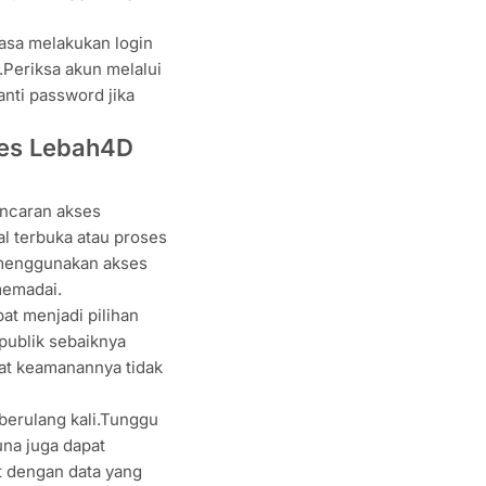
asa melakukan login
.Periksa akun melalui
nti password jika
ses Lebah4D
ancaran akses
gal terbuka atau proses
m menggunakan akses
memadai.
pat menjadi pilihan
publik sebaiknya
gkat keamanannya tidak
berulang kali.Tunggu
una juga dapat
 dengan data yang