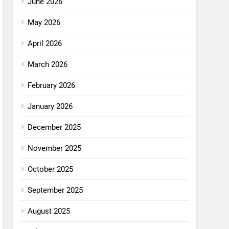
June 2026
May 2026
April 2026
March 2026
February 2026
January 2026
December 2025
November 2025
October 2025
September 2025
August 2025