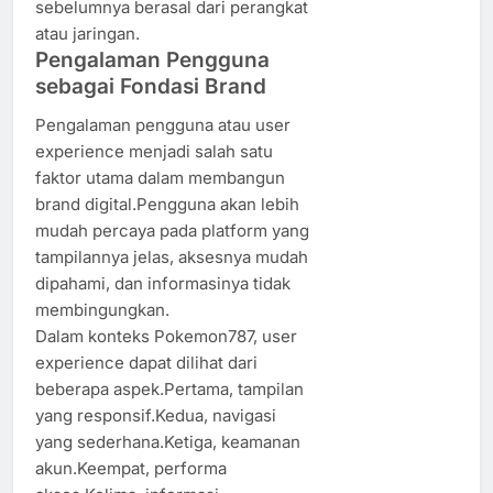
sebelumnya berasal dari perangkat
atau jaringan.
Pengalaman Pengguna
sebagai Fondasi Brand
Pengalaman pengguna atau user
experience menjadi salah satu
faktor utama dalam membangun
brand digital.Pengguna akan lebih
mudah percaya pada platform yang
tampilannya jelas, aksesnya mudah
dipahami, dan informasinya tidak
membingungkan.
Dalam konteks Pokemon787, user
experience dapat dilihat dari
beberapa aspek.Pertama, tampilan
yang responsif.Kedua, navigasi
yang sederhana.Ketiga, keamanan
akun.Keempat, performa