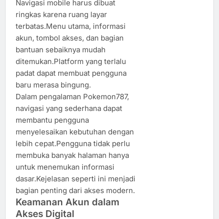
Navigasi mobile harus dibuat
ringkas karena ruang layar
terbatas.Menu utama, informasi
akun, tombol akses, dan bagian
bantuan sebaiknya mudah
ditemukan.Platform yang terlalu
padat dapat membuat pengguna
baru merasa bingung.
Dalam pengalaman Pokemon787,
navigasi yang sederhana dapat
membantu pengguna
menyelesaikan kebutuhan dengan
lebih cepat.Pengguna tidak perlu
membuka banyak halaman hanya
untuk menemukan informasi
dasar.Kejelasan seperti ini menjadi
bagian penting dari akses modern.
Keamanan Akun dalam
Akses Digital