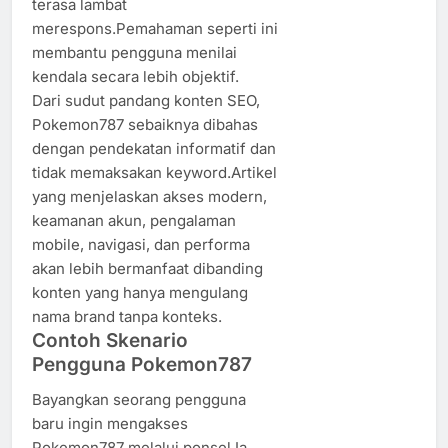
terasa lambat
merespons.Pemahaman seperti ini
membantu pengguna menilai
kendala secara lebih objektif.
Dari sudut pandang konten SEO,
Pokemon787 sebaiknya dibahas
dengan pendekatan informatif dan
tidak memaksakan keyword.Artikel
yang menjelaskan akses modern,
keamanan akun, pengalaman
mobile, navigasi, dan performa
akan lebih bermanfaat dibanding
konten yang hanya mengulang
nama brand tanpa konteks.
Contoh Skenario
Pengguna Pokemon787
Bayangkan seorang pengguna
baru ingin mengakses
Pokemon787 melalui ponsel.Ia