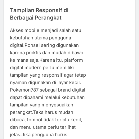
Tampilan Responsif di
Berbagai Perangkat
Akses mobile menjadi salah satu
kebutuhan utama pengguna
digital.Ponsel sering digunakan
karena praktis dan mudah dibawa
ke mana saja.Karena itu, platform
digital modern perlu memiliki
tampilan yang responsif agar tetap
nyaman digunakan di layar kecil.
Pokemon787 sebagai brand digital
dapat dipahami melalui kebutuhan
tampilan yang menyesuaikan
perangkat.Teks harus mudah
dibaca, tombol tidak terlalu kecil,
dan menu utama perlu terlihat
jelas.Jika pengguna harus