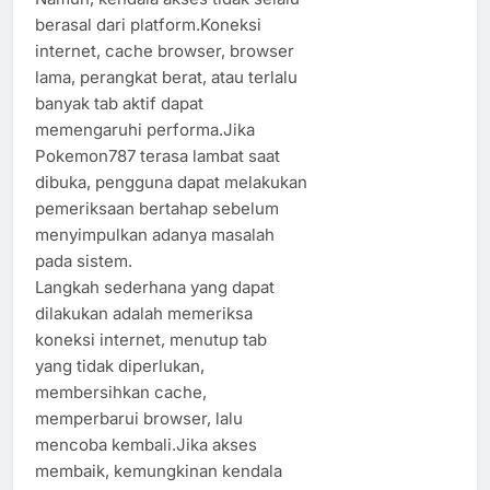
berasal dari platform.Koneksi
internet, cache browser, browser
lama, perangkat berat, atau terlalu
banyak tab aktif dapat
memengaruhi performa.Jika
Pokemon787 terasa lambat saat
dibuka, pengguna dapat melakukan
pemeriksaan bertahap sebelum
menyimpulkan adanya masalah
pada sistem.
Langkah sederhana yang dapat
dilakukan adalah memeriksa
koneksi internet, menutup tab
yang tidak diperlukan,
membersihkan cache,
memperbarui browser, lalu
mencoba kembali.Jika akses
membaik, kemungkinan kendala