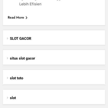
Lebih Efisien
Read More
SLOT GACOR
situs slot gacor
slot toto
slot