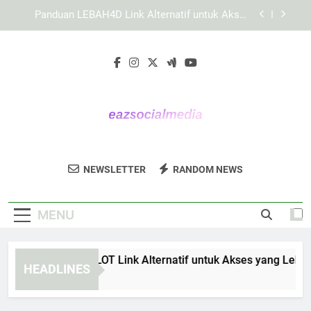
Skip
Panduan Memahami Tahapan Masuk melalui
to
KAYA787 Login
content
KAYA787 Login dengan Navigasi Efisien untuk
Aktivitas Pengguna yang Lebih Terarah
Panduan EDWINSLOT Link Alternatif untuk Akses
yang Lebih Praktis dan Terverifikasi
Panduan LEBAH4D Link Alternatif untuk Akses
yang Lebih Praktis dan Terverifikasi
Panduan Memahami Tahapan Masuk melalui
KAYA787 Login
Eaz Social Media
Optimalkan Manajemen Media Sosial Anda
KAYA787 Login dengan Navigasi Efisien untuk
NEWSLETTER
RANDOM NEWS
Aktivitas Pengguna yang Lebih Terarah
Dengan Layanan Dari Eaz Social Media.
MENU
nduan EDWINSLOT Link Alternatif untuk Akses yang Lebih Prakt
HEADLINES
eeks Ago