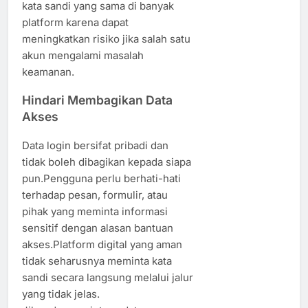
kata sandi yang sama di banyak
platform karena dapat
meningkatkan risiko jika salah satu
akun mengalami masalah
keamanan.
Hindari Membagikan Data
Akses
Data login bersifat pribadi dan
tidak boleh dibagikan kepada siapa
pun.Pengguna perlu berhati-hati
terhadap pesan, formulir, atau
pihak yang meminta informasi
sensitif dengan alasan bantuan
akses.Platform digital yang aman
tidak seharusnya meminta kata
sandi secara langsung melalui jalur
yang tidak jelas.