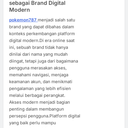
sebagai Brand Digital
Modern
pokemon787
menjadi salah satu
brand yang dapat dibahas dalam
konteks perkembangan platform
digital modern.Di era online saat
ini, sebuah brand tidak hanya
dinilai dari nama yang mudah
diingat, tetapi juga dari bagaimana
pengguna merasakan akses,
memahami navigasi, menjaga
keamanan akun, dan menikmati
pengalaman yang lebih efisien
melalui berbagai perangkat.
Akses modern menjadi bagian
penting dalam membangun
persepsi pengguna.Platform digital
yang baik perlu mampu