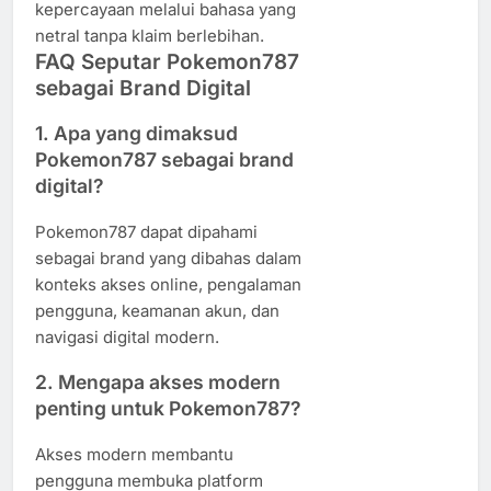
kepercayaan melalui bahasa yang
netral tanpa klaim berlebihan.
FAQ Seputar Pokemon787
sebagai Brand Digital
1. Apa yang dimaksud
Pokemon787 sebagai brand
digital?
Pokemon787 dapat dipahami
sebagai brand yang dibahas dalam
konteks akses online, pengalaman
pengguna, keamanan akun, dan
navigasi digital modern.
2. Mengapa akses modern
penting untuk Pokemon787?
Akses modern membantu
pengguna membuka platform