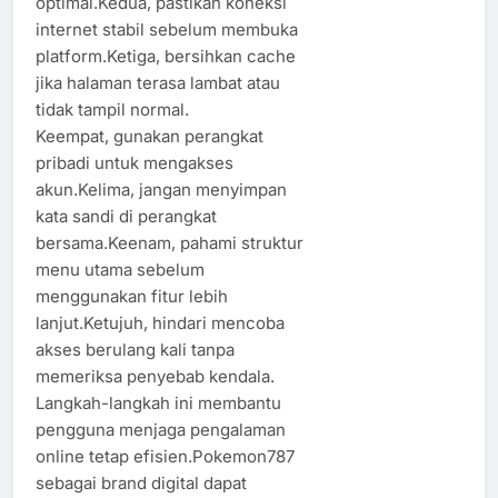
optimal.Kedua, pastikan koneksi
internet stabil sebelum membuka
platform.Ketiga, bersihkan cache
jika halaman terasa lambat atau
tidak tampil normal.
Keempat, gunakan perangkat
pribadi untuk mengakses
akun.Kelima, jangan menyimpan
kata sandi di perangkat
bersama.Keenam, pahami struktur
menu utama sebelum
menggunakan fitur lebih
lanjut.Ketujuh, hindari mencoba
akses berulang kali tanpa
memeriksa penyebab kendala.
Langkah-langkah ini membantu
pengguna menjaga pengalaman
online tetap efisien.Pokemon787
sebagai brand digital dapat