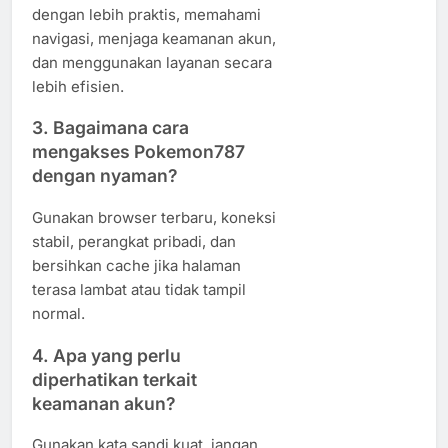
dengan lebih praktis, memahami
navigasi, menjaga keamanan akun,
dan menggunakan layanan secara
lebih efisien.
3. Bagaimana cara
mengakses Pokemon787
dengan nyaman?
Gunakan browser terbaru, koneksi
stabil, perangkat pribadi, dan
bersihkan cache jika halaman
terasa lambat atau tidak tampil
normal.
4. Apa yang perlu
diperhatikan terkait
keamanan akun?
Gunakan kata sandi kuat, jangan