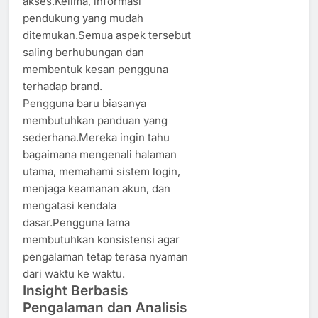
akses.Kelima, informasi
pendukung yang mudah
ditemukan.Semua aspek tersebut
saling berhubungan dan
membentuk kesan pengguna
terhadap brand.
Pengguna baru biasanya
membutuhkan panduan yang
sederhana.Mereka ingin tahu
bagaimana mengenali halaman
utama, memahami sistem login,
menjaga keamanan akun, dan
mengatasi kendala
dasar.Pengguna lama
membutuhkan konsistensi agar
pengalaman tetap terasa nyaman
dari waktu ke waktu.
Insight Berbasis
Pengalaman dan Analisis