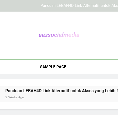
Panduan LEBAH4D Link Alternatif untuk Akse
Panduan Memahami T
KAYA787 Login dengan Navigasi Efisien untuk 
Panduan EDWINSLOT Link Alternatif untuk Akses
 Social Media
Panduan LEBAH4D Link Alternatif untuk Akse
n Manajemen Media Sosial Anda Dengan Layanan Dari Eaz Soc
Panduan Memahami T
SAMPLE PAGE
KAYA787 Login dengan Navigasi Efisien untuk 
EBAH4D Link Alternatif untuk Akses yang Lebih Praktis dan Te