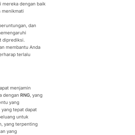
i mereka dengan baik
n menikmati
beruntungan, dan
 memengaruhi
 diprediksi.
kan membantu Anda
rharap terlalu
dapat menjamin
rja dengan
RNG
, yang
entu yang
 yang tepat dapat
eluang untuk
, yang terpenting
nan yang