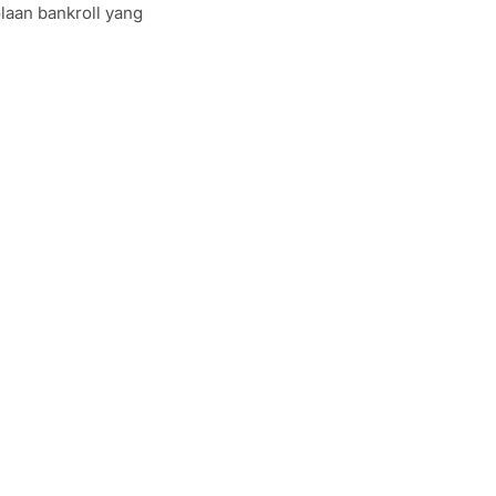
laan bankroll yang