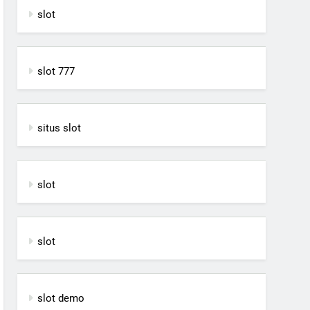
slot
slot 777
situs slot
slot
slot
slot demo