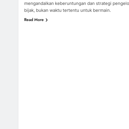
mengandalkan keberuntungan dan strategi pengelo
bijak, bukan waktu tertentu untuk bermain.
Read More