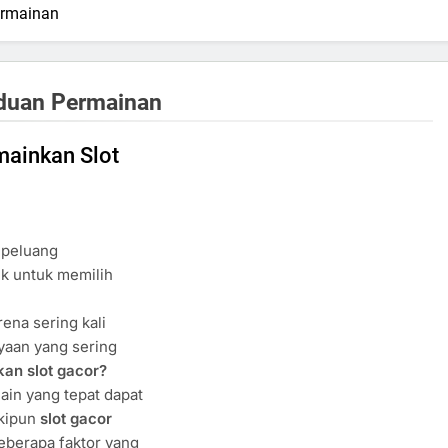
ermainan
nduan Permainan
mainkan Slot
peluang
k untuk memilih
ena sering kali
aan yang sering
an slot gacor?
in yang tepat dapat
kipun
slot gacor
eberapa faktor yang