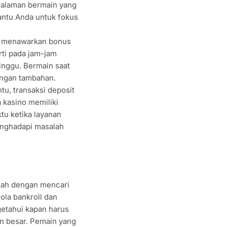
galaman bermain yang
antu Anda untuk fokus
ne menawarkan bonus
rti pada jam-jam
minggu. Bermain saat
ngan tambahan.
ntu, transaksi deposit
a kasino memiliki
u ketika layanan
enghadapi masalah
ah dengan mencari
ola bankroll dan
etahui kapan harus
an besar. Pemain yang