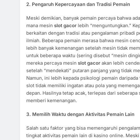
2.
Pengaruh Kepercayaan dan Tradisi Pemain
Meski demikian, banyak pemain percaya bahwa ada 
mana mesin
slot gacor
lebih “menguntungkan.” Kep
berkaitan dengan tradisi atau pengalaman pribadi p
ilmiah. Beberapa pemain merasa bahwa mesin ce
lebih banyak kemenangan setelah mesin tidak mem
untuk beberapa waktu (sering disebut “mesin dingin
mereka percaya mesin
slot gacor
akan lebih cende
setelah “mendekati” putaran panjang yang tidak m
Namun, ini lebih kepada psikologi pemain daripada 
slot tidak memiliki ingatan atau pola yang memenga
depan. Hasilnya tetap acak, terlepas dari seberapa
memberi kemenangan.
3.
Memilih Waktu dengan Aktivitas Pemain Lain
Salah satu faktor yang bisa memengaruhi pengala
tingkat aktivitas pemain lain di kasino online. Meski