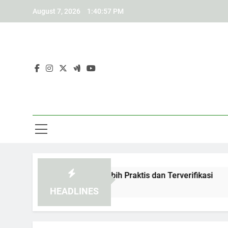
Skip
August 7, 2026
1:40:58 PM
to
content
Eaz
Optimalka
k Akses yang Lebih Praktis dan Terverifikasi
Panduan L
2 Weeks Ago
HEADLINES