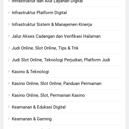
Infrastruktur dan Alur Layanan Digital
Infrastruktur Platform Digital
Infrastruktur Sistem & Manajemen Kinerja
Jalur Akses Cadangan dan Verifikasi Halaman
Judi Online, Slot Online, Tips & Trik
Judi Slot Online, Teknologi Perjudian, Platform Judi
Kasino & Teknologi
Kasino Online, Slot Online, Panduan Permainan
Kasino Online, Slot, Permainan Kasino
Keamanan & Edukasi Digital
Keamanan & Gaming