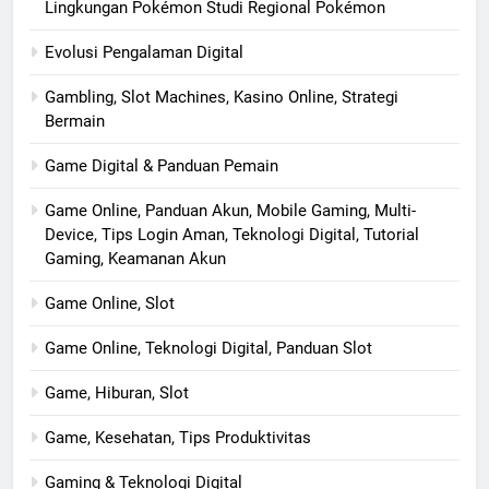
Lingkungan Pokémon Studi Regional Pokémon
Evolusi Pengalaman Digital
Gambling, Slot Machines, Kasino Online, Strategi
Bermain
Game Digital & Panduan Pemain
Game Online, Panduan Akun, Mobile Gaming, Multi-
Device, Tips Login Aman, Teknologi Digital, Tutorial
Gaming, Keamanan Akun
Game Online, Slot
Game Online, Teknologi Digital, Panduan Slot
Game, Hiburan, Slot
Game, Kesehatan, Tips Produktivitas
Gaming & Teknologi Digital