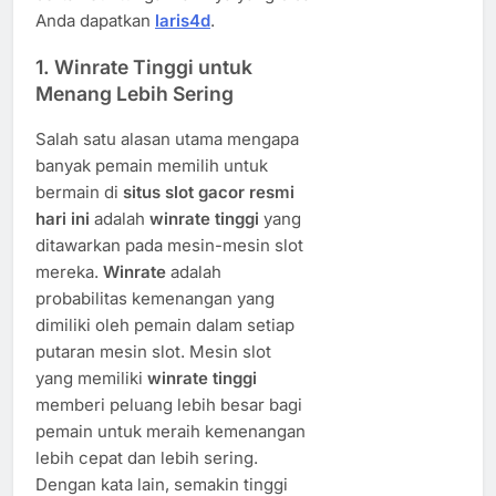
Anda dapatkan
laris4d
.
1.
Winrate Tinggi untuk
Menang Lebih Sering
Salah satu alasan utama mengapa
banyak pemain memilih untuk
bermain di
situs slot gacor resmi
hari ini
adalah
winrate tinggi
yang
ditawarkan pada mesin-mesin slot
mereka.
Winrate
adalah
probabilitas kemenangan yang
dimiliki oleh pemain dalam setiap
putaran mesin slot. Mesin slot
yang memiliki
winrate tinggi
memberi peluang lebih besar bagi
pemain untuk meraih kemenangan
lebih cepat dan lebih sering.
Dengan kata lain, semakin tinggi