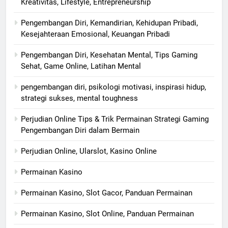
Kreativitas, Lifestyle, Entrepreneurship
Pengembangan Diri, Kemandirian, Kehidupan Pribadi,
Kesejahteraan Emosional, Keuangan Pribadi
Pengembangan Diri, Kesehatan Mental, Tips Gaming
Sehat, Game Online, Latihan Mental
pengembangan diri, psikologi motivasi, inspirasi hidup,
strategi sukses, mental toughness
Perjudian Online Tips & Trik Permainan Strategi Gaming
Pengembangan Diri dalam Bermain
Perjudian Online, Ularslot, Kasino Online
Permainan Kasino
Permainan Kasino, Slot Gacor, Panduan Permainan
Permainan Kasino, Slot Online, Panduan Permainan