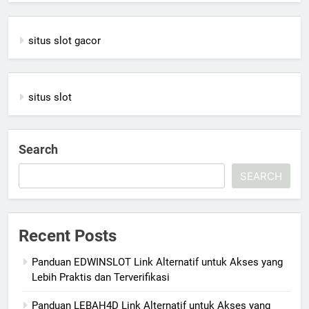
situs slot gacor
situs slot
Search
SEARCH
Recent Posts
Panduan EDWINSLOT Link Alternatif untuk Akses yang
Lebih Praktis dan Terverifikasi
Panduan LEBAH4D Link Alternatif untuk Akses yang