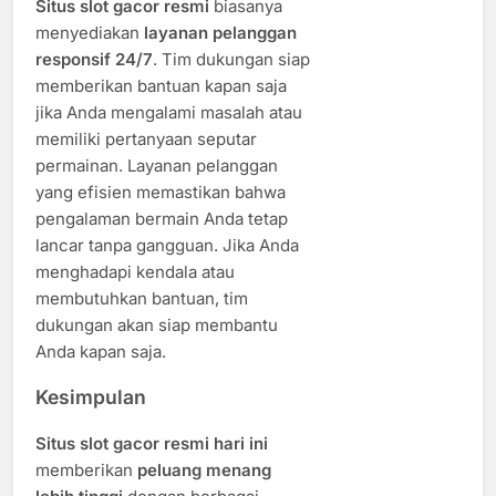
Situs slot gacor resmi
biasanya
menyediakan
layanan pelanggan
responsif 24/7
. Tim dukungan siap
memberikan bantuan kapan saja
jika Anda mengalami masalah atau
memiliki pertanyaan seputar
permainan. Layanan pelanggan
yang efisien memastikan bahwa
pengalaman bermain Anda tetap
lancar tanpa gangguan. Jika Anda
menghadapi kendala atau
membutuhkan bantuan, tim
dukungan akan siap membantu
Anda kapan saja.
Kesimpulan
Situs slot gacor resmi hari ini
memberikan
peluang menang