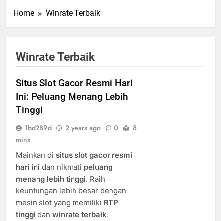
Home
Winrate Terbaik
Winrate Terbaik
Situs Slot Gacor Resmi Hari
Ini: Peluang Menang Lebih
Tinggi
1bd289d
2 years ago
0
8
mins
Mainkan di
situs slot gacor resmi
hari ini
dan nikmati
peluang
menang lebih tinggi
. Raih
keuntungan lebih besar dengan
mesin slot yang memiliki
RTP
tinggi
dan
winrate terbaik
.