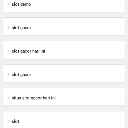
slot demo
slot gacor
slot gacor hari ini
slot gacor
situs slot gacor hari ini
slot