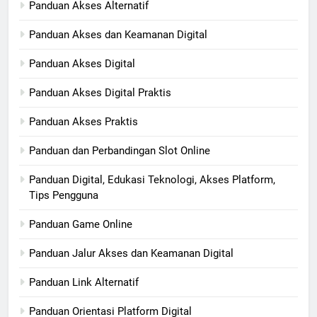
Panduan Akses Alternatif
Panduan Akses dan Keamanan Digital
Panduan Akses Digital
Panduan Akses Digital Praktis
Panduan Akses Praktis
Panduan dan Perbandingan Slot Online
Panduan Digital, Edukasi Teknologi, Akses Platform,
Tips Pengguna
Panduan Game Online
Panduan Jalur Akses dan Keamanan Digital
Panduan Link Alternatif
Panduan Orientasi Platform Digital