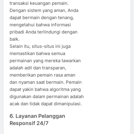
transaksi keuangan pemain.
Dengan sistem yang aman, Anda
dapat bermain dengan tenang,
mengetahui bahwa informasi
pribadi Anda terlindungi dengan
baik.
Selain itu, situs-situs ini juga
memastikan bahwa semua
permainan yang mereka tawarkan
adalah adil dan transparan,
memberikan pemain rasa aman
dan nyaman saat bermain. Pemain
dapat yakin bahwa algoritma yang
digunakan dalam permainan adalah
acak dan tidak dapat dimanipulasi.
6.
Layanan Pelanggan
Responsif 24/7