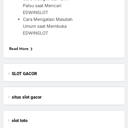
Palsu saat Mencari
EDWINSLOT
Cara Mengatasi Masalah
Umum saat Membuka
EDWINSLOT
Read More
SLOT GACOR
situs slot gacor
slot toto