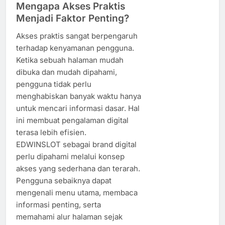
Mengapa Akses Praktis
Menjadi Faktor Penting?
Akses praktis sangat berpengaruh
terhadap kenyamanan pengguna.
Ketika sebuah halaman mudah
dibuka dan mudah dipahami,
pengguna tidak perlu
menghabiskan banyak waktu hanya
untuk mencari informasi dasar. Hal
ini membuat pengalaman digital
terasa lebih efisien.
EDWINSLOT sebagai brand digital
perlu dipahami melalui konsep
akses yang sederhana dan terarah.
Pengguna sebaiknya dapat
mengenali menu utama, membaca
informasi penting, serta
memahami alur halaman sejak