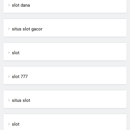
slot dana
situs slot gacor
slot
slot 777
situs slot
slot