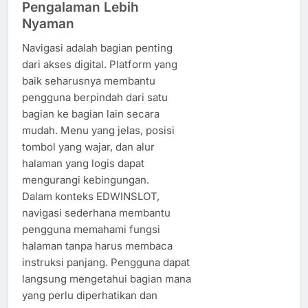
Pengalaman Lebih
Nyaman
Navigasi adalah bagian penting
dari akses digital. Platform yang
baik seharusnya membantu
pengguna berpindah dari satu
bagian ke bagian lain secara
mudah. Menu yang jelas, posisi
tombol yang wajar, dan alur
halaman yang logis dapat
mengurangi kebingungan.
Dalam konteks EDWINSLOT,
navigasi sederhana membantu
pengguna memahami fungsi
halaman tanpa harus membaca
instruksi panjang. Pengguna dapat
langsung mengetahui bagian mana
yang perlu diperhatikan dan