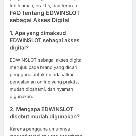
lebih aman, praktis, dan terarah.
FAQ tentang EDWINSLOT
sebagai Akses Digital
1. Apa yang dimaksud
EDWINSLOT sebagai akses
digital?
EDWINSLOT sebagai akses digital
merujuk pada brand yang dicari
pengguna untuk mendapatkan
pengalaman online yang praktis,
mudah dipahami, dan nyaman
digunakan.
2. Mengapa EDWINSLOT
disebut mudah digunakan?
Karena pengguna umumnya