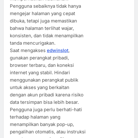
Pengguna sebaiknya tidak hanya
mengejar halaman yang cepat
dibuka, tetapi juga memastikan
bahwa halaman terlihat wajar,
konsisten, dan tidak menampilkan
tanda mencurigakan.
Saat mengakses
edwinslot
,
gunakan perangkat pribadi,
browser terbaru, dan koneksi
internet yang stabil. Hindari
menggunakan perangkat publik
untuk akses yang berkaitan
dengan akun pribadi karena risiko
data tersimpan bisa lebih besar.
Pengguna juga perlu berhati-hati
terhadap halaman yang
menampilkan banyak pop-up,
pengalihan otomatis, atau instruksi