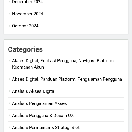
December 2024
November 2024
October 2024
Categories
Akses Digital, Edukasi Pengguna, Navigasi Platform,
Keamanan Akun
Akses Digital, Panduan Platform, Pengalaman Pengguna
Analisis Akses Digital
Analisis Pengalaman Akses
Analisis Pengguna & Desain UX
Analisis Permainan & Strategi Slot