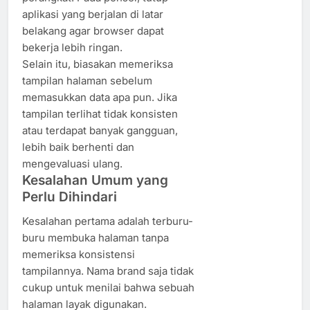
aplikasi yang berjalan di latar
belakang agar browser dapat
bekerja lebih ringan.
Selain itu, biasakan memeriksa
tampilan halaman sebelum
memasukkan data apa pun. Jika
tampilan terlihat tidak konsisten
atau terdapat banyak gangguan,
lebih baik berhenti dan
mengevaluasi ulang.
Kesalahan Umum yang
Perlu Dihindari
Kesalahan pertama adalah terburu-
buru membuka halaman tanpa
memeriksa konsistensi
tampilannya. Nama brand saja tidak
cukup untuk menilai bahwa sebuah
halaman layak digunakan.