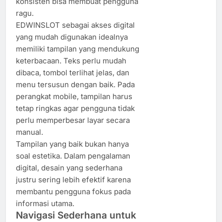
konsisten bisa membuat pengguna
ragu.
EDWINSLOT sebagai akses digital
yang mudah digunakan idealnya
memiliki tampilan yang mendukung
keterbacaan. Teks perlu mudah
dibaca, tombol terlihat jelas, dan
menu tersusun dengan baik. Pada
perangkat mobile, tampilan harus
tetap ringkas agar pengguna tidak
perlu memperbesar layar secara
manual.
Tampilan yang baik bukan hanya
soal estetika. Dalam pengalaman
digital, desain yang sederhana
justru sering lebih efektif karena
membantu pengguna fokus pada
informasi utama.
Navigasi Sederhana untuk