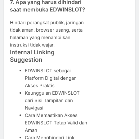
7. Apa yang harus dihindari
saat membuka EDWINSLOT?
Hindari perangkat publik, jaringan
tidak aman, browser usang, serta
halaman yang menampilkan
instruksi tidak wajar.
Internal Linking
Suggestion
EDWINSLOT sebagai
Platform Digital dengan
Akses Praktis
Keunggulan EDWINSLOT
dari Sisi Tampilan dan
Navigasi
Cara Memastikan Akses
EDWINSLOT Tetap Valid dan
Aman
Cara Menghindari Link