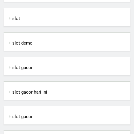
slot
slot demo
slot gacor
slot gacor hari ini
slot gacor