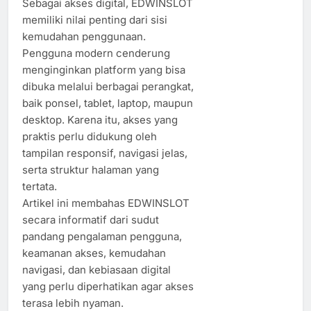
Sebagai akses digital, EDWINSLOT
memiliki nilai penting dari sisi
kemudahan penggunaan.
Pengguna modern cenderung
menginginkan platform yang bisa
dibuka melalui berbagai perangkat,
baik ponsel, tablet, laptop, maupun
desktop. Karena itu, akses yang
praktis perlu didukung oleh
tampilan responsif, navigasi jelas,
serta struktur halaman yang
tertata.
Artikel ini membahas EDWINSLOT
secara informatif dari sudut
pandang pengalaman pengguna,
keamanan akses, kemudahan
navigasi, dan kebiasaan digital
yang perlu diperhatikan agar akses
terasa lebih nyaman.