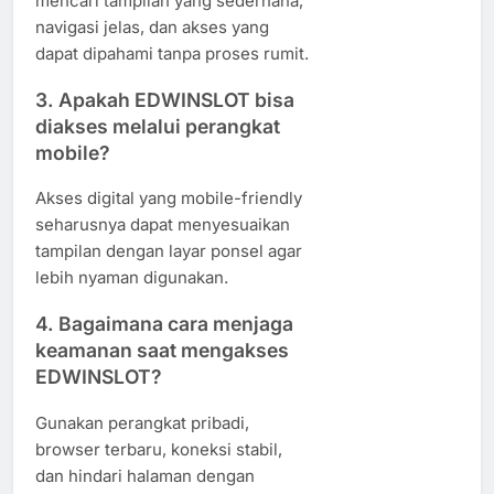
mencari tampilan yang sederhana,
navigasi jelas, dan akses yang
dapat dipahami tanpa proses rumit.
3. Apakah EDWINSLOT bisa
diakses melalui perangkat
mobile?
Akses digital yang mobile-friendly
seharusnya dapat menyesuaikan
tampilan dengan layar ponsel agar
lebih nyaman digunakan.
4. Bagaimana cara menjaga
keamanan saat mengakses
EDWINSLOT?
Gunakan perangkat pribadi,
browser terbaru, koneksi stabil,
dan hindari halaman dengan