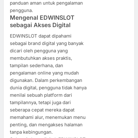
panduan aman untuk pengalaman
pengguna.
Mengenal EDWINSLOT
sebagai Akses Digital
EDWINSLOT dapat dipahami
sebagai brand digital yang banyak
dicari oleh pengguna yang
membutuhkan akses praktis,
tampilan sederhana, dan
pengalaman online yang mudah
digunakan. Dalam perkembangan
dunia digital, pengguna tidak hanya
menilai sebuah platform dari
tampilannya, tetapi juga dari
seberapa cepat mereka dapat
memahami alur, menemukan menu
penting, dan mengakses halaman
tanpa kebingungan.