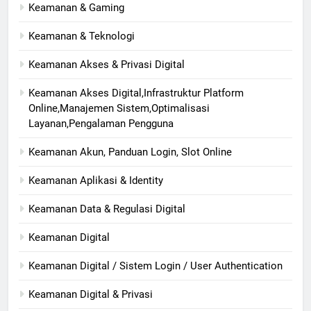
Keamanan & Gaming
Keamanan & Teknologi
Keamanan Akses & Privasi Digital
Keamanan Akses Digital,Infrastruktur Platform
Online,Manajemen Sistem,Optimalisasi
Layanan,Pengalaman Pengguna
Keamanan Akun, Panduan Login, Slot Online
Keamanan Aplikasi & Identity
Keamanan Data & Regulasi Digital
Keamanan Digital
Keamanan Digital / Sistem Login / User Authentication
Keamanan Digital & Privasi