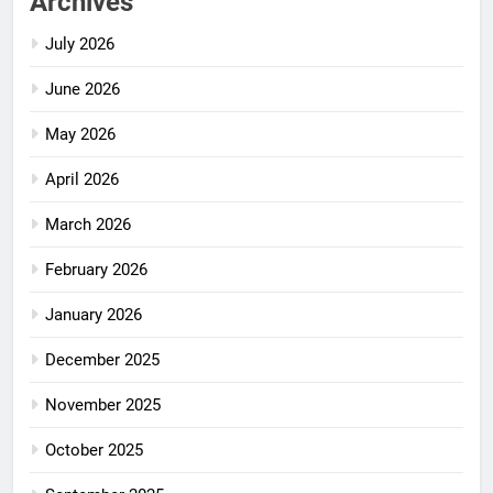
Archives
July 2026
June 2026
May 2026
April 2026
March 2026
February 2026
January 2026
December 2025
November 2025
October 2025