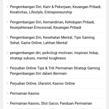
Pengembangan Diri, Karir & Pekerjaan, Keuangan Pribadi,
Kreativitas, Lifestyle, Entrepreneurship
Pengembangan Diri, Kemandirian, Kehidupan Pribadi,
Kesejahteraan Emosional, Keuangan Pribadi
Pengembangan Diri, Kesehatan Mental, Tips Gaming
Sehat, Game Online, Latihan Mental
pengembangan diri, psikologi motivasi, inspirasi hidup,
strategi sukses, mental toughness
Perjudian Online Tips & Trik Permainan Strategi Gaming
Pengembangan Diri dalam Bermain
Perjudian Online, Ularslot, Kasino Online
Permainan Kasino
Permainan Kasino, Slot Gacor, Panduan Permainan