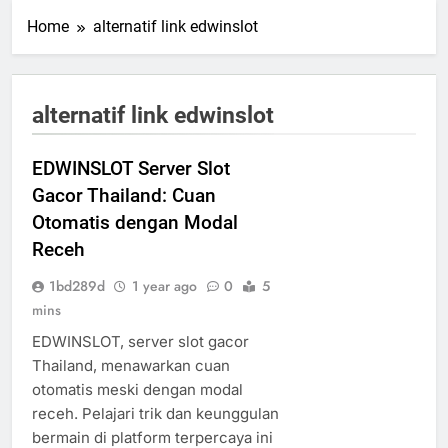
Home
alternatif link edwinslot
alternatif link edwinslot
EDWINSLOT Server Slot
Gacor Thailand: Cuan
Otomatis dengan Modal
Receh
1bd289d
1 year ago
0
5
mins
EDWINSLOT, server slot gacor
Thailand, menawarkan cuan
otomatis meski dengan modal
receh. Pelajari trik dan keunggulan
bermain di platform terpercaya ini