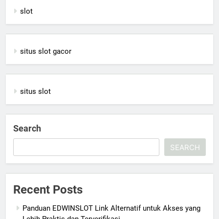
slot
situs slot gacor
situs slot
Search
SEARCH
Recent Posts
Panduan EDWINSLOT Link Alternatif untuk Akses yang
Lebih Praktis dan Terverifikasi