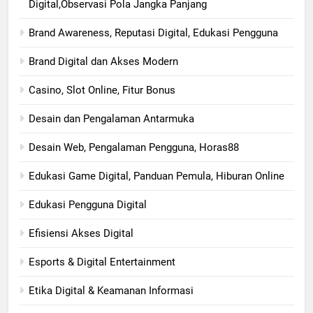
Digital,Observasi Pola Jangka Panjang
Brand Awareness, Reputasi Digital, Edukasi Pengguna
Brand Digital dan Akses Modern
Casino, Slot Online, Fitur Bonus
Desain dan Pengalaman Antarmuka
Desain Web, Pengalaman Pengguna, Horas88
Edukasi Game Digital, Panduan Pemula, Hiburan Online
Edukasi Pengguna Digital
Efisiensi Akses Digital
Esports & Digital Entertainment
Etika Digital & Keamanan Informasi