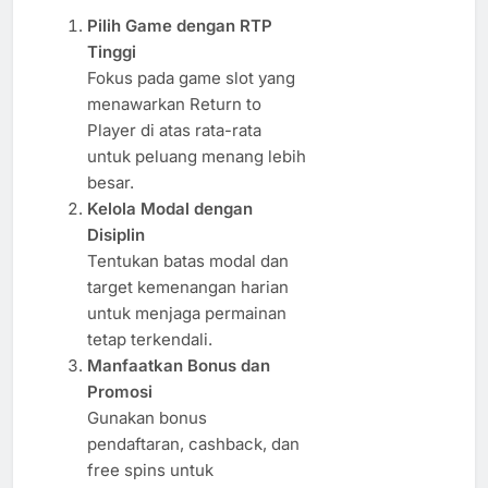
Pilih Game dengan RTP
Tinggi
Fokus pada game slot yang
menawarkan Return to
Player di atas rata-rata
untuk peluang menang lebih
besar.
Kelola Modal dengan
Disiplin
Tentukan batas modal dan
target kemenangan harian
untuk menjaga permainan
tetap terkendali.
Manfaatkan Bonus dan
Promosi
Gunakan bonus
pendaftaran, cashback, dan
free spins untuk