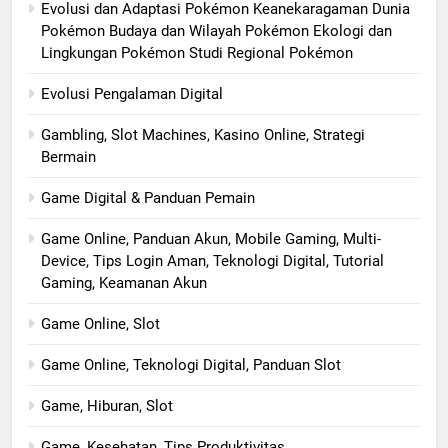
Evolusi dan Adaptasi Pokémon Keanekaragaman Dunia
Pokémon Budaya dan Wilayah Pokémon Ekologi dan
Lingkungan Pokémon Studi Regional Pokémon
Evolusi Pengalaman Digital
Gambling, Slot Machines, Kasino Online, Strategi
Bermain
Game Digital & Panduan Pemain
Game Online, Panduan Akun, Mobile Gaming, Multi-
Device, Tips Login Aman, Teknologi Digital, Tutorial
Gaming, Keamanan Akun
Game Online, Slot
Game Online, Teknologi Digital, Panduan Slot
Game, Hiburan, Slot
Game, Kesehatan, Tips Produktivitas