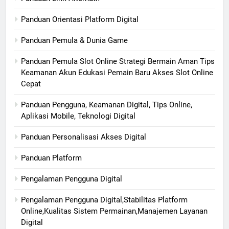
Panduan Orientasi Platform Digital
Panduan Pemula & Dunia Game
Panduan Pemula Slot Online Strategi Bermain Aman Tips
Keamanan Akun Edukasi Pemain Baru Akses Slot Online
Cepat
Panduan Pengguna, Keamanan Digital, Tips Online,
Aplikasi Mobile, Teknologi Digital
Panduan Personalisasi Akses Digital
Panduan Platform
Pengalaman Pengguna Digital
Pengalaman Pengguna Digital,Stabilitas Platform
Online,Kualitas Sistem Permainan,Manajemen Layanan
Digital