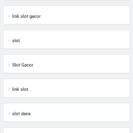
link slot gacor
slot
Slot Gacor
link slot
slot dana