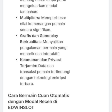
mengeluarkan modal
tambahan.
Multipliers:
Memperbesar
nilai kemenangan pemain
secara signifikan.
Grafis dan Gameplay
Berkualitas:
Menyajikan
pengalaman bermain yang
menarik dan interaktif.
Keamanan dan Privasi
Terjamin:
Data dan
transaksi pemain terlindungi
dengan teknologi enkripsi
terbaru.
Cara Bermain Cuan Otomatis
dengan Modal Receh di
EDWINSLOT