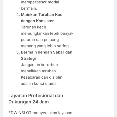
memperbesar modal
bermain.
Mainkan Taruhan Kecil
dengan Konsisten
Taruhan kecil
memungkinkan lebih banyak
putaran dan peluang
menang yang lebih sering.
Bermain dengan Sabar dan
Strategi
Jangan terburu-buru
menaikkan taruhan.
Kesabaran dan disiplin
adalah kunci utama.
Layanan Profesional dan
Dukungan 24 Jam
EDWINSLOT menyediakan layanan