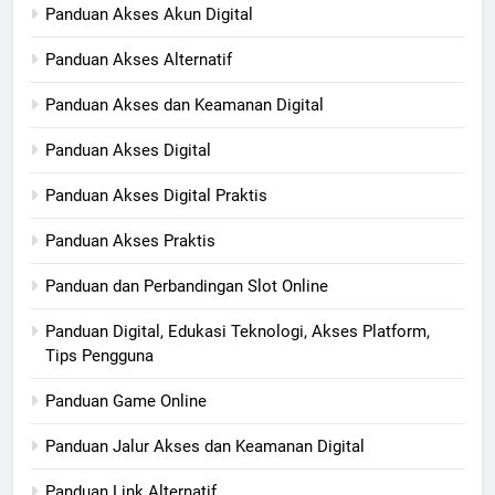
Panduan Akses Akun Digital
Panduan Akses Alternatif
Panduan Akses dan Keamanan Digital
Panduan Akses Digital
Panduan Akses Digital Praktis
Panduan Akses Praktis
Panduan dan Perbandingan Slot Online
Panduan Digital, Edukasi Teknologi, Akses Platform,
Tips Pengguna
Panduan Game Online
Panduan Jalur Akses dan Keamanan Digital
Panduan Link Alternatif