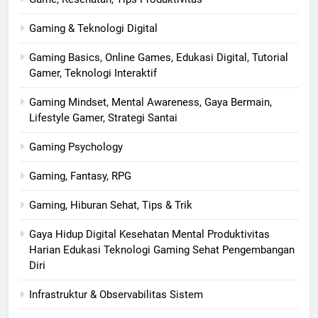
Gaming & Teknologi Digital
Gaming Basics, Online Games, Edukasi Digital, Tutorial
Gamer, Teknologi Interaktif
Gaming Mindset, Mental Awareness, Gaya Bermain,
Lifestyle Gamer, Strategi Santai
Gaming Psychology
Gaming, Fantasy, RPG
Gaming, Hiburan Sehat, Tips & Trik
Gaya Hidup Digital Kesehatan Mental Produktivitas
Harian Edukasi Teknologi Gaming Sehat Pengembangan
Diri
Infrastruktur & Observabilitas Sistem