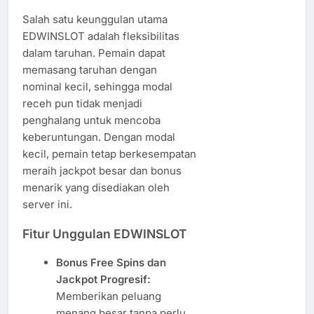
Salah satu keunggulan utama
EDWINSLOT adalah fleksibilitas
dalam taruhan. Pemain dapat
memasang taruhan dengan
nominal kecil, sehingga modal
receh pun tidak menjadi
penghalang untuk mencoba
keberuntungan. Dengan modal
kecil, pemain tetap berkesempatan
meraih jackpot besar dan bonus
menarik yang disediakan oleh
server ini.
Fitur Unggulan EDWINSLOT
Bonus Free Spins dan
Jackpot Progresif:
Memberikan peluang
menang besar tanpa perlu