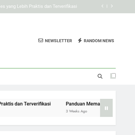
s yang Lebih Praktis dan Terverifikasi
ahapan Masuk melalui KAYA787 Login
Aktivitas Pengguna yang Lebih Terarah
NEWSLETTER
RANDOM NEWS
 yang Lebih Praktis dan Terverifikasi
s yang Lebih Praktis dan Terverifikasi
ial Media.
ahapan Masuk melalui KAYA787 Login
Aktivitas Pengguna yang Lebih Terarah
rverifikasi
Panduan Memahami Tahapan Masuk melalu
3 Weeks Ago