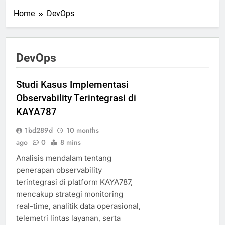
Home
DevOps
DevOps
Studi Kasus Implementasi
Observability Terintegrasi di
KAYA787
1bd289d
10 months
ago
0
8 mins
Analisis mendalam tentang
penerapan observability
terintegrasi di platform KAYA787,
mencakup strategi monitoring
real-time, analitik data operasional,
telemetri lintas layanan, serta