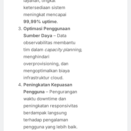
layanan, tingkat
ketersediaan sistem
meningkat mencapai
99,99% uptime
.
Optimasi Penggunaan
Sumber Daya
– Data
observabilitas membantu
tim dalam
capacity planning
,
menghindari
overprovisioning, dan
mengoptimalkan biaya
infrastruktur cloud.
Peningkatan Kepuasan
Pengguna
– Pengurangan
waktu downtime dan
peningkatan responsivitas
berdampak langsung
terhadap pengalaman
pengguna yang lebih baik.