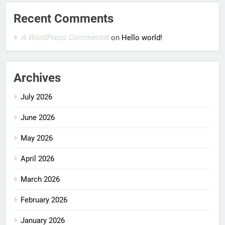
Recent Comments
A WordPress Commenter
on
Hello world!
Archives
July 2026
June 2026
May 2026
April 2026
March 2026
February 2026
January 2026