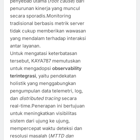
penyebab utama (
root cause
) dari
penurunan kinerja yang muncul
secara sporadis.Monitoring
tradisional berbasis metrik server
tidak cukup memberikan wawasan
yang mendalam terhadap interaksi
antar layanan.
Untuk mengatasi keterbatasan
tersebut, KAYA787 memutuskan
untuk mengadopsi
observability
terintegrasi
, yaitu pendekatan
holistik yang menggabungkan
pengumpulan data telemetri, log,
dan
distributed tracing
secara
real-time.Penerapan ini bertujuan
untuk meningkatkan visibilitas
sistem dari ujung ke ujung,
mempercepat waktu deteksi dan
resolusi masalah (
MTTD dan