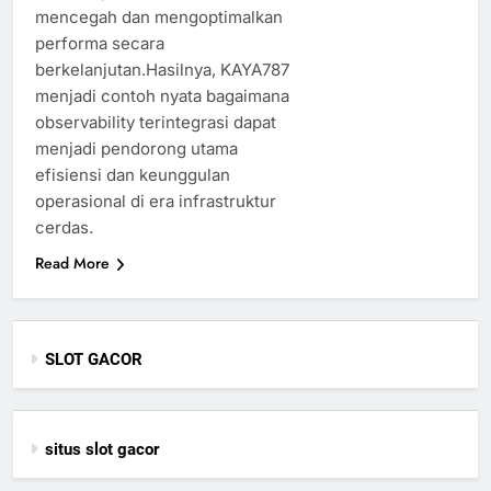
mencegah dan mengoptimalkan
performa secara
berkelanjutan.Hasilnya, KAYA787
menjadi contoh nyata bagaimana
observability terintegrasi dapat
menjadi pendorong utama
efisiensi dan keunggulan
operasional di era infrastruktur
cerdas.
Read More
SLOT GACOR
situs slot gacor