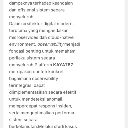
dampaknya terhadap keandalan
dan efisiensi sistem secara
menyeluruh.
Dalam arsitektur digital modern,
terutama yang mengandalkan
microservices dan cloud-native
environment,
observability
menjadi
fondasi penting untuk memahami
perilaku sistem secara
menyeluruh.Platform
KAYA787
merupakan contoh konkret
bagaimana observability
terintegrasi dapat
diimplementasikan secara efektif
untuk mendeteksi anomali,
mempercepat respons insiden,
serta mengoptimalkan performa
sistem secara
berkelanjutan.Melalui studi kasus