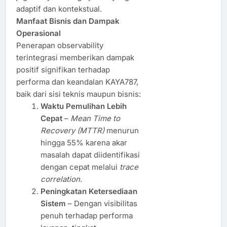
adaptif dan kontekstual.
Manfaat Bisnis dan Dampak
Operasional
Penerapan observability
terintegrasi memberikan dampak
positif signifikan terhadap
performa dan keandalan KAYA787,
baik dari sisi teknis maupun bisnis:
Waktu Pemulihan Lebih
Cepat
–
Mean Time to
Recovery (MTTR)
menurun
hingga 55% karena akar
masalah dapat diidentifikasi
dengan cepat melalui
trace
correlation
.
Peningkatan Ketersediaan
Sistem
– Dengan visibilitas
penuh terhadap performa