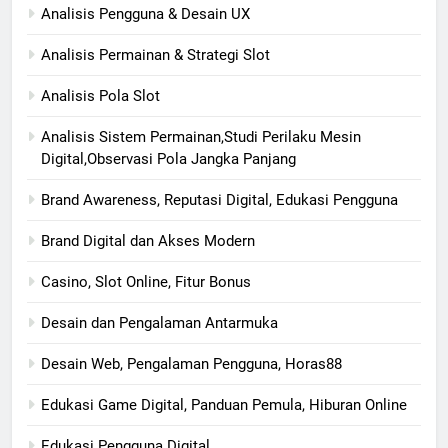
Analisis Pengguna & Desain UX
Analisis Permainan & Strategi Slot
Analisis Pola Slot
Analisis Sistem Permainan,Studi Perilaku Mesin
Digital,Observasi Pola Jangka Panjang
Brand Awareness, Reputasi Digital, Edukasi Pengguna
Brand Digital dan Akses Modern
Casino, Slot Online, Fitur Bonus
Desain dan Pengalaman Antarmuka
Desain Web, Pengalaman Pengguna, Horas88
Edukasi Game Digital, Panduan Pemula, Hiburan Online
Edukasi Pengguna Digital