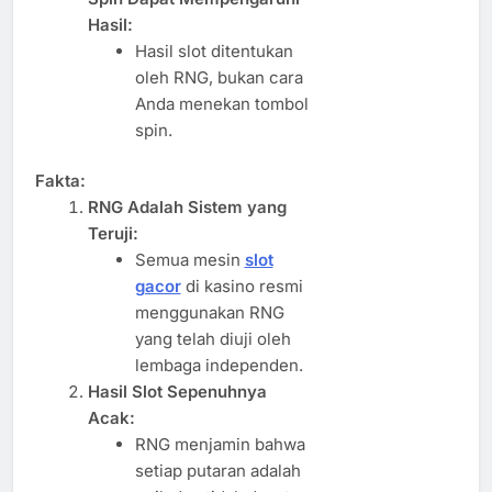
Hasil:
Hasil slot ditentukan
oleh RNG, bukan cara
Anda menekan tombol
spin.
Fakta:
RNG Adalah Sistem yang
Teruji:
Semua mesin
slot
gacor
di kasino resmi
menggunakan RNG
yang telah diuji oleh
lembaga independen.
Hasil Slot Sepenuhnya
Acak:
RNG menjamin bahwa
setiap putaran adalah