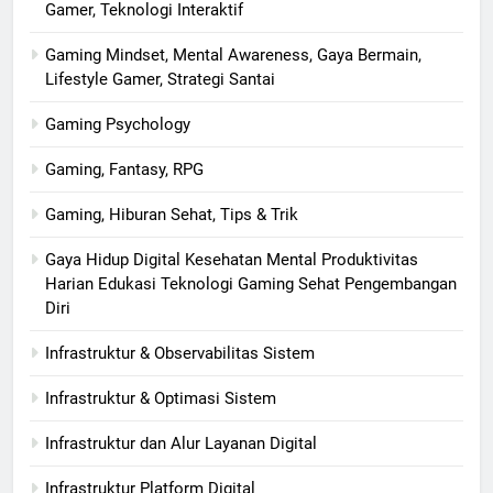
Gamer, Teknologi Interaktif
Gaming Mindset, Mental Awareness, Gaya Bermain,
Lifestyle Gamer, Strategi Santai
Gaming Psychology
Gaming, Fantasy, RPG
Gaming, Hiburan Sehat, Tips & Trik
Gaya Hidup Digital Kesehatan Mental Produktivitas
Harian Edukasi Teknologi Gaming Sehat Pengembangan
Diri
Infrastruktur & Observabilitas Sistem
Infrastruktur & Optimasi Sistem
Infrastruktur dan Alur Layanan Digital
Infrastruktur Platform Digital