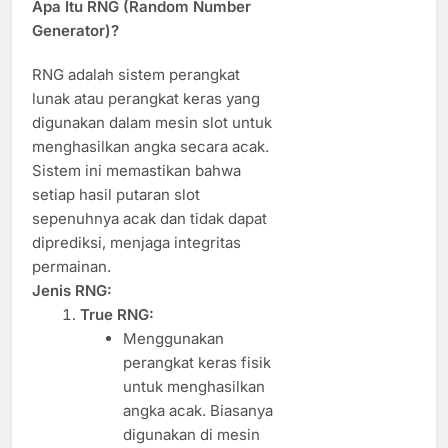
Apa Itu RNG (Random Number
Generator)?
RNG adalah sistem perangkat
lunak atau perangkat keras yang
digunakan dalam mesin slot untuk
menghasilkan angka secara acak.
Sistem ini memastikan bahwa
setiap hasil putaran slot
sepenuhnya acak dan tidak dapat
diprediksi, menjaga integritas
permainan.
Jenis RNG:
True RNG:
Menggunakan
perangkat keras fisik
untuk menghasilkan
angka acak. Biasanya
digunakan di mesin