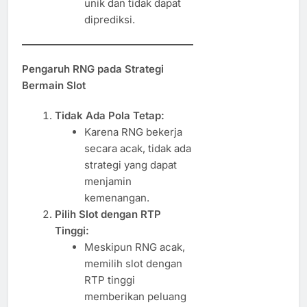
unik dan tidak dapat
diprediksi.
Pengaruh RNG pada Strategi
Bermain Slot
Tidak Ada Pola Tetap:
Karena RNG bekerja
secara acak, tidak ada
strategi yang dapat
menjamin
kemenangan.
Pilih Slot dengan RTP
Tinggi:
Meskipun RNG acak,
memilih slot dengan
RTP tinggi
memberikan peluang