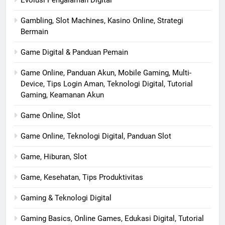
Evolusi Pengalaman Digital
Gambling, Slot Machines, Kasino Online, Strategi
Bermain
Game Digital & Panduan Pemain
Game Online, Panduan Akun, Mobile Gaming, Multi-
Device, Tips Login Aman, Teknologi Digital, Tutorial
Gaming, Keamanan Akun
Game Online, Slot
Game Online, Teknologi Digital, Panduan Slot
Game, Hiburan, Slot
Game, Kesehatan, Tips Produktivitas
Gaming & Teknologi Digital
Gaming Basics, Online Games, Edukasi Digital, Tutorial