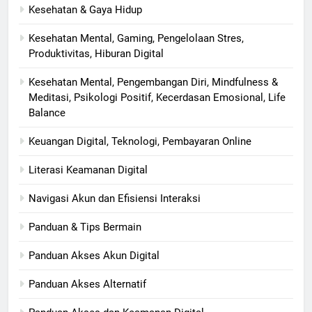
Kesehatan & Gaya Hidup
Kesehatan Mental, Gaming, Pengelolaan Stres,
Produktivitas, Hiburan Digital
Kesehatan Mental, Pengembangan Diri, Mindfulness &
Meditasi, Psikologi Positif, Kecerdasan Emosional, Life
Balance
Keuangan Digital, Teknologi, Pembayaran Online
Literasi Keamanan Digital
Navigasi Akun dan Efisiensi Interaksi
Panduan & Tips Bermain
Panduan Akses Akun Digital
Panduan Akses Alternatif