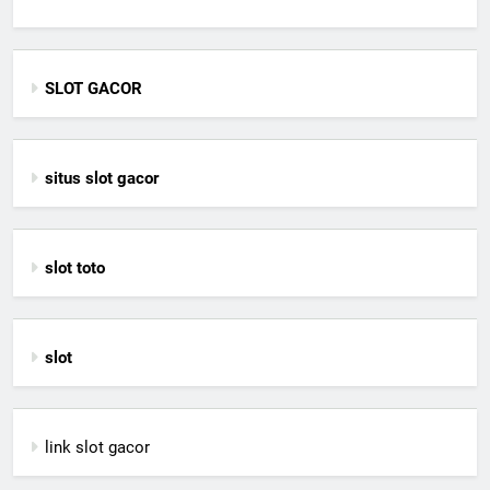
SLOT GACOR
situs slot gacor
slot toto
slot
link slot gacor