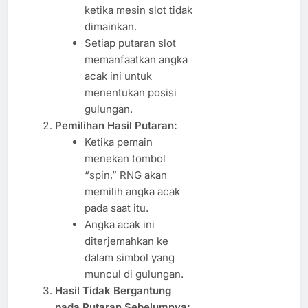
ketika mesin slot tidak
dimainkan.
Setiap putaran slot
memanfaatkan angka
acak ini untuk
menentukan posisi
gulungan.
Pemilihan Hasil Putaran:
Ketika pemain
menekan tombol
“spin,” RNG akan
memilih angka acak
pada saat itu.
Angka acak ini
diterjemahkan ke
dalam simbol yang
muncul di gulungan.
Hasil Tidak Bergantung
pada Putaran Sebelumnya: