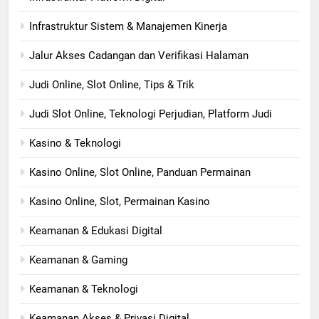
Infrastruktur Sistem & Manajemen Kinerja
Jalur Akses Cadangan dan Verifikasi Halaman
Judi Online, Slot Online, Tips & Trik
Judi Slot Online, Teknologi Perjudian, Platform Judi
Kasino & Teknologi
Kasino Online, Slot Online, Panduan Permainan
Kasino Online, Slot, Permainan Kasino
Keamanan & Edukasi Digital
Keamanan & Gaming
Keamanan & Teknologi
Keamanan Akses & Privasi Digital