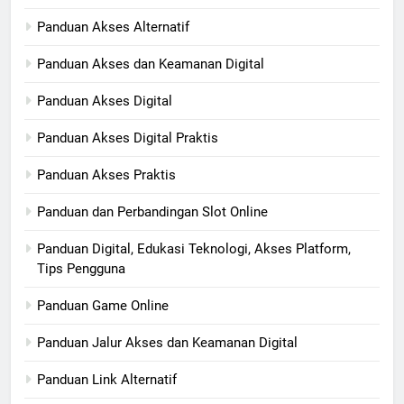
Panduan Akses Alternatif
Panduan Akses dan Keamanan Digital
Panduan Akses Digital
Panduan Akses Digital Praktis
Panduan Akses Praktis
Panduan dan Perbandingan Slot Online
Panduan Digital, Edukasi Teknologi, Akses Platform,
Tips Pengguna
Panduan Game Online
Panduan Jalur Akses dan Keamanan Digital
Panduan Link Alternatif