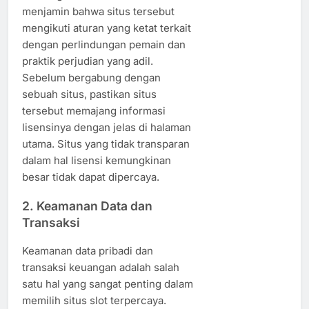
menjamin bahwa situs tersebut
mengikuti aturan yang ketat terkait
dengan perlindungan pemain dan
praktik perjudian yang adil.
Sebelum bergabung dengan
sebuah situs, pastikan situs
tersebut memajang informasi
lisensinya dengan jelas di halaman
utama. Situs yang tidak transparan
dalam hal lisensi kemungkinan
besar tidak dapat dipercaya.
2.
Keamanan Data dan
Transaksi
Keamanan data pribadi dan
transaksi keuangan adalah salah
satu hal yang sangat penting dalam
memilih situs slot terpercaya.