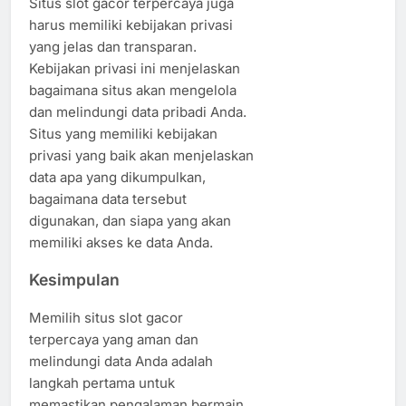
Situs slot gacor terpercaya juga
harus memiliki kebijakan privasi
yang jelas dan transparan.
Kebijakan privasi ini menjelaskan
bagaimana situs akan mengelola
dan melindungi data pribadi Anda.
Situs yang memiliki kebijakan
privasi yang baik akan menjelaskan
data apa yang dikumpulkan,
bagaimana data tersebut
digunakan, dan siapa yang akan
memiliki akses ke data Anda.
Kesimpulan
Memilih situs slot gacor
terpercaya yang aman dan
melindungi data Anda adalah
langkah pertama untuk
memastikan pengalaman bermain