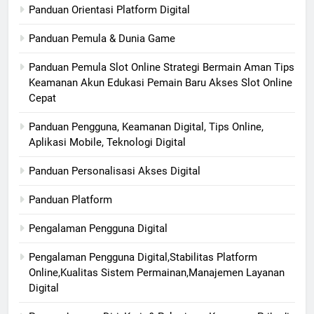
Panduan Orientasi Platform Digital
Panduan Pemula & Dunia Game
Panduan Pemula Slot Online Strategi Bermain Aman Tips
Keamanan Akun Edukasi Pemain Baru Akses Slot Online
Cepat
Panduan Pengguna, Keamanan Digital, Tips Online,
Aplikasi Mobile, Teknologi Digital
Panduan Personalisasi Akses Digital
Panduan Platform
Pengalaman Pengguna Digital
Pengalaman Pengguna Digital,Stabilitas Platform
Online,Kualitas Sistem Permainan,Manajemen Layanan
Digital