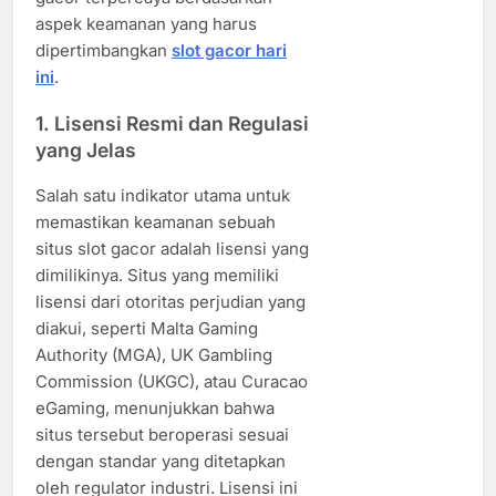
aspek keamanan yang harus
dipertimbangkan
slot gacor hari
ini
.
1.
Lisensi Resmi dan Regulasi
yang Jelas
Salah satu indikator utama untuk
memastikan keamanan sebuah
situs slot gacor adalah lisensi yang
dimilikinya. Situs yang memiliki
lisensi dari otoritas perjudian yang
diakui, seperti Malta Gaming
Authority (MGA), UK Gambling
Commission (UKGC), atau Curacao
eGaming, menunjukkan bahwa
situs tersebut beroperasi sesuai
dengan standar yang ditetapkan
oleh regulator industri. Lisensi ini