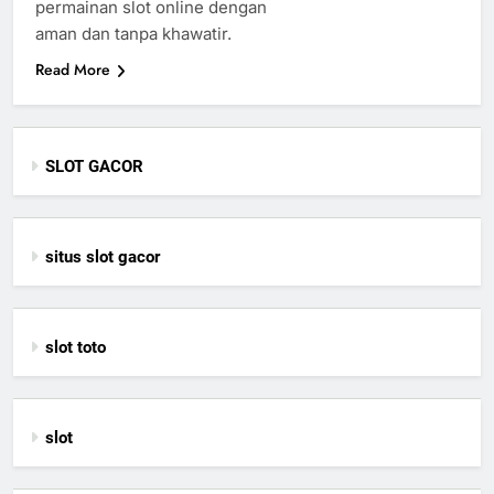
permainan slot online dengan
aman dan tanpa khawatir.
Read More
SLOT GACOR
situs slot gacor
slot toto
slot