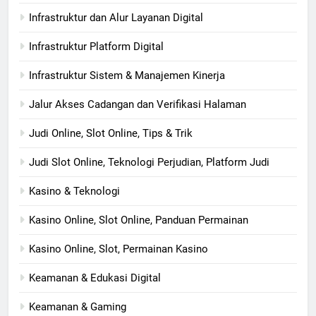
Infrastruktur dan Alur Layanan Digital
Infrastruktur Platform Digital
Infrastruktur Sistem & Manajemen Kinerja
Jalur Akses Cadangan dan Verifikasi Halaman
Judi Online, Slot Online, Tips & Trik
Judi Slot Online, Teknologi Perjudian, Platform Judi
Kasino & Teknologi
Kasino Online, Slot Online, Panduan Permainan
Kasino Online, Slot, Permainan Kasino
Keamanan & Edukasi Digital
Keamanan & Gaming