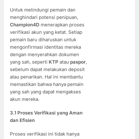
Untuk melindungi pemain dan
menghindari potensi penipuan,
Champion4D
menerapkan proses
verifikasi akun yang ketat. Setiap
pemain baru diharuskan untuk
mengonfirmasi identitas mereka
dengan menyerahkan dokumen
yang sah, seperti
KTP
atau
paspor
,
sebelum dapat melakukan deposit
atau penarikan. Hal ini membantu
memastikan bahwa hanya pemain
yang sah yang dapat mengakses
akun mereka.
3.1
Proses Verifikasi yang Aman
dan Efisien
Proses verifikasi ini tidak hanya