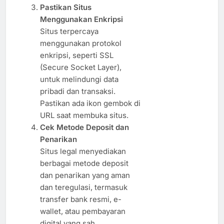
Pastikan Situs
Menggunakan Enkripsi
Situs terpercaya
menggunakan protokol
enkripsi, seperti SSL
(Secure Socket Layer),
untuk melindungi data
pribadi dan transaksi.
Pastikan ada ikon gembok di
URL saat membuka situs.
Cek Metode Deposit dan
Penarikan
Situs legal menyediakan
berbagai metode deposit
dan penarikan yang aman
dan teregulasi, termasuk
transfer bank resmi, e-
wallet, atau pembayaran
digital yang sah.