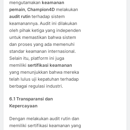
mengutamakan
keamanan
pemain
,
Champion4D
melakukan
audit rutin
terhadap sistem
keamanannya. Audit ini dilakukan
oleh pihak ketiga yang independen
untuk memastikan bahwa sistem
dan proses yang ada memenuhi
standar keamanan internasional.
Selain itu, platform ini juga
memiliki
sertifikasi keamanan
yang menunjukkan bahwa mereka
telah lulus uji kepatuhan terhadap
berbagai regulasi industri.
6.1
Transparansi dan
Kepercayaan
Dengan melakukan audit rutin dan
memiliki sertifikasi keamanan yang