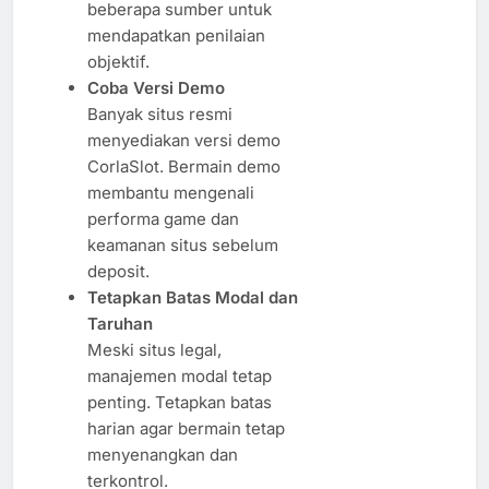
beberapa sumber untuk
mendapatkan penilaian
objektif.
Coba Versi Demo
Banyak situs resmi
menyediakan versi demo
CorlaSlot. Bermain demo
membantu mengenali
performa game dan
keamanan situs sebelum
deposit.
Tetapkan Batas Modal dan
Taruhan
Meski situs legal,
manajemen modal tetap
penting. Tetapkan batas
harian agar bermain tetap
menyenangkan dan
terkontrol.