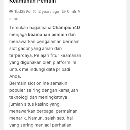
Keamanan Pemain
1bd289d
2 years ago
0
9
mins
Temukan bagaimana
Champion4D
menjaga
keamanan pemain
dan
menawarkan pengalaman bermain
slot gacor yang aman dan
terpercaya. Pelajari fitur keamanan
yang digunakan oleh platform ini
untuk melindungi data pribadi
Anda.
Bermain slot online semakin
populer seiring dengan kemajuan
teknologi dan meningkatnya
jumlah situs kasino yang
menawarkan berbagai permainan
menarik. Namun, salah satu hal
yang sering menjadi perhatian