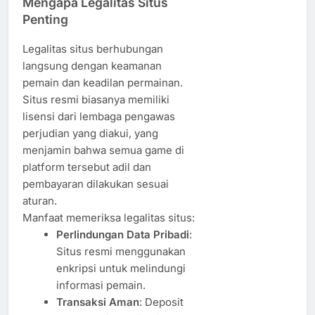
Mengapa Legalitas Situs
Penting
Legalitas situs berhubungan
langsung dengan keamanan
pemain dan keadilan permainan.
Situs resmi biasanya memiliki
lisensi dari lembaga pengawas
perjudian yang diakui, yang
menjamin bahwa semua game di
platform tersebut adil dan
pembayaran dilakukan sesuai
aturan.
Manfaat memeriksa legalitas situs:
Perlindungan Data Pribadi
:
Situs resmi menggunakan
enkripsi untuk melindungi
informasi pemain.
Transaksi Aman
: Deposit