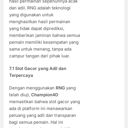
hasil permainan sepenuhnya acak
dan adil. RNG adalah teknologi
yang digunakan untuk
menghasilkan hasil permainan
yang tidak dapat diprediksi,
memberikan jaminan bahwa semua
pemain memiliki kesempatan yang
sama untuk menang, tanpa ada
campur tangan dari pihak luar.
7.1
Slot Gacor yang Adil dan
Terpercaya
Dengan menggunakan
RNG
yang
telah diuji,
Champion4D
memastikan bahwa slot gacor yang
ada di platform ini menawarkan
peluang yang adil dan transparan
bagi semua pemain. Hal ini