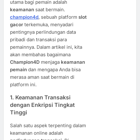
utama bagi pemain adalah
keamanan
saat bermain.
champion4d
, sebuah platform
slot
gacor
terkemuka, menyadari
pentingnya perlindungan data
pribadi dan transaksi para
pemainnya. Dalam artikel ini, kita
akan membahas bagaimana
Champion4D
menjaga
keamanan
pemain
dan mengapa Anda bisa
merasa aman saat bermain di
platform ini.
1.
Keamanan Transaksi
dengan Enkripsi Tingkat
Tinggi
Salah satu aspek terpenting dalam
keamanan online adalah