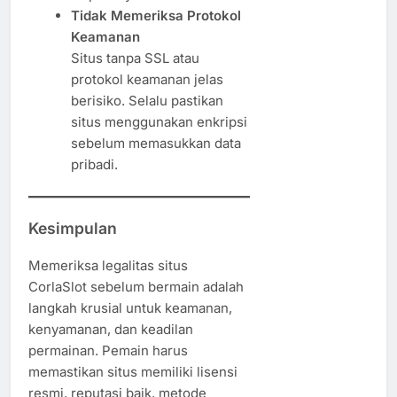
Tidak Memeriksa Protokol
Keamanan
Situs tanpa SSL atau
protokol keamanan jelas
berisiko. Selalu pastikan
situs menggunakan enkripsi
sebelum memasukkan data
pribadi.
Kesimpulan
Memeriksa legalitas situs
CorlaSlot sebelum bermain adalah
langkah krusial untuk keamanan,
kenyamanan, dan keadilan
permainan. Pemain harus
memastikan situs memiliki lisensi
resmi, reputasi baik, metode