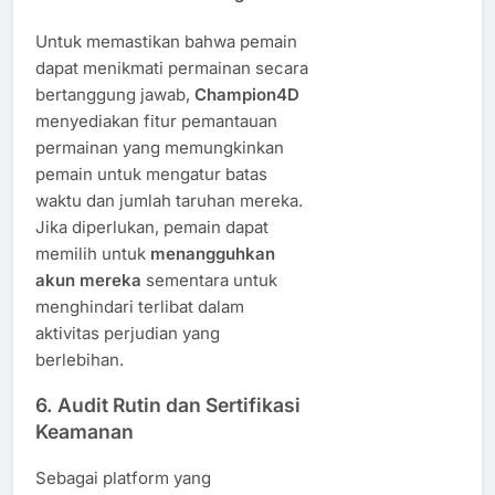
Untuk memastikan bahwa pemain
dapat menikmati permainan secara
bertanggung jawab,
Champion4D
menyediakan fitur pemantauan
permainan yang memungkinkan
pemain untuk mengatur batas
waktu dan jumlah taruhan mereka.
Jika diperlukan, pemain dapat
memilih untuk
menangguhkan
akun mereka
sementara untuk
menghindari terlibat dalam
aktivitas perjudian yang
berlebihan.
6.
Audit Rutin dan Sertifikasi
Keamanan
Sebagai platform yang