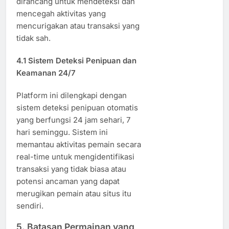
dirancang untuk mendeteksi dan
mencegah aktivitas yang
mencurigakan atau transaksi yang
tidak sah.
4.1
Sistem Deteksi Penipuan dan
Keamanan 24/7
Platform ini dilengkapi dengan
sistem deteksi penipuan otomatis
yang berfungsi 24 jam sehari, 7
hari seminggu. Sistem ini
memantau aktivitas pemain secara
real-time untuk mengidentifikasi
transaksi yang tidak biasa atau
potensi ancaman yang dapat
merugikan pemain atau situs itu
sendiri.
5.
Batasan Permainan yang