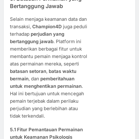
Bertanggung Jawab
Selain menjaga keamanan data dan
transaksi,
Champion4D
juga peduli
terhadap
perjudian yang
bertanggung jawab
. Platform ini
memberikan berbagai fitur untuk
membantu pemain menjaga kontrol
atas permainan mereka, seperti
batasan setoran
,
batas waktu
bermain
, dan
pemberitahuan
untuk menghentikan permainan
.
Hal ini bertujuan untuk mencegah
pemain terjebak dalam perilaku
perjudian yang berlebihan atau
tidak terkendali.
5.1
Fitur Pemantauan Permainan
untuk Keamanan Psikologis