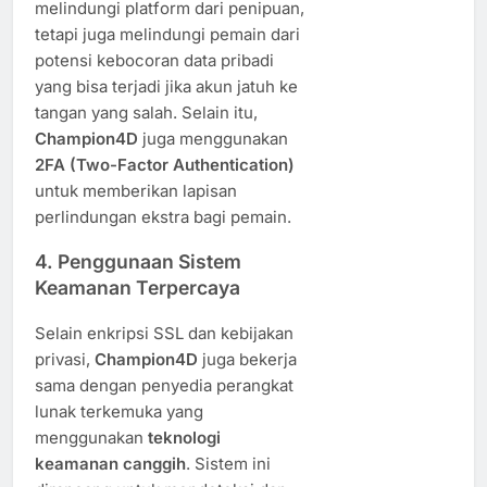
melindungi platform dari penipuan,
tetapi juga melindungi pemain dari
potensi kebocoran data pribadi
yang bisa terjadi jika akun jatuh ke
tangan yang salah. Selain itu,
Champion4D
juga menggunakan
2FA (Two-Factor Authentication)
untuk memberikan lapisan
perlindungan ekstra bagi pemain.
4.
Penggunaan Sistem
Keamanan Terpercaya
Selain enkripsi SSL dan kebijakan
privasi,
Champion4D
juga bekerja
sama dengan penyedia perangkat
lunak terkemuka yang
menggunakan
teknologi
keamanan canggih
. Sistem ini