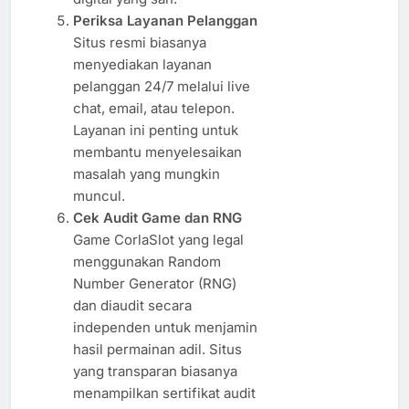
Periksa Layanan Pelanggan
Situs resmi biasanya
menyediakan layanan
pelanggan 24/7 melalui live
chat, email, atau telepon.
Layanan ini penting untuk
membantu menyelesaikan
masalah yang mungkin
muncul.
Cek Audit Game dan RNG
Game CorlaSlot yang legal
menggunakan Random
Number Generator (RNG)
dan diaudit secara
independen untuk menjamin
hasil permainan adil. Situs
yang transparan biasanya
menampilkan sertifikat audit