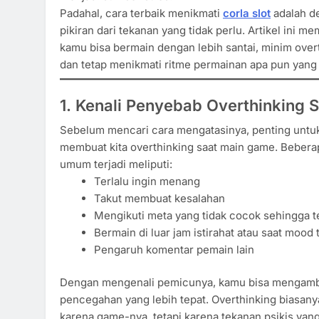
Padahal, cara terbaik menikmati
corla slot
adalah 
pikiran dari tekanan yang tidak perlu. Artikel ini 
kamu bisa bermain dengan lebih santai, minim overt
dan tetap menikmati ritme permainan apa pun yang
1. Kenali Penyebab Overthinking 
Sebelum mencari cara mengatasinya, penting unt
membuat kita overthinking saat main game. Beber
umum terjadi meliputi:
Terlalu ingin menang
Takut membuat kesalahan
Mengikuti meta yang tidak cocok sehingga t
Bermain di luar jam istirahat atau saat mood t
Pengaruh komentar pemain lain
Dengan mengenali pemicunya, kamu bisa mengambi
pencegahan yang lebih tepat. Overthinking biasan
karena game-nya, tetapi karena tekanan psikis yan