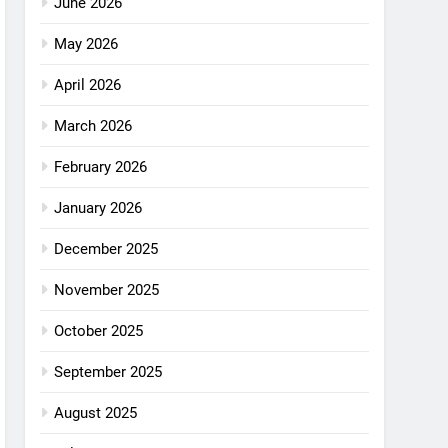
June 2026
May 2026
April 2026
March 2026
February 2026
January 2026
December 2025
November 2025
October 2025
September 2025
August 2025