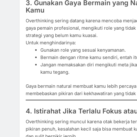
3. Gunakan Gaya Bermain yang Na
Kamu
Overthinking sering datang karena mencoba menja
gaya pemain profesional, mengikuti role yang tida
strategi yang belum kamu kuasai.
Untuk menghindarinya:
Gunakan role yang sesuai kenyamanan.
Bermain dengan ritme kamu sendiri, entah itu
Jangan memaksakan diri mengikuti meta jik
kamu tegang.
Gaya bermain natural membuat kamu lebih percaya 
membebaskan pikiran dari kekhawatiran yang tidak 
4. Istirahat Jika Terlalu Fokus ata
Overthinking sering muncul karena otak bekerja terl
pikiran penuh, kesalahan kecil saja bisa membuat 
dan sulit berpikir jernih.