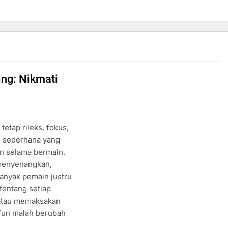
ng: Nikmati
tetap rileks, fokus,
s sederhana yang
n selama bermain.
menyenangkan,
anyak pemain justru
 tentang setiap
 atau memaksakan
 fun malah berubah