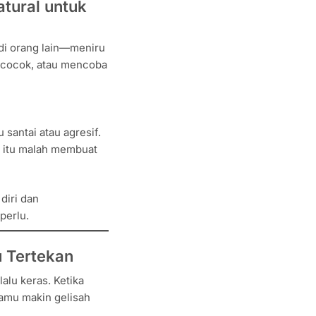
tural untuk
di orang lain—meniru
k cocok, atau mencoba
 santai atau agresif.
a itu malah membuat
diri dan
perlu.
u Tertekan
alu keras. Ketika
kamu makin gelisah