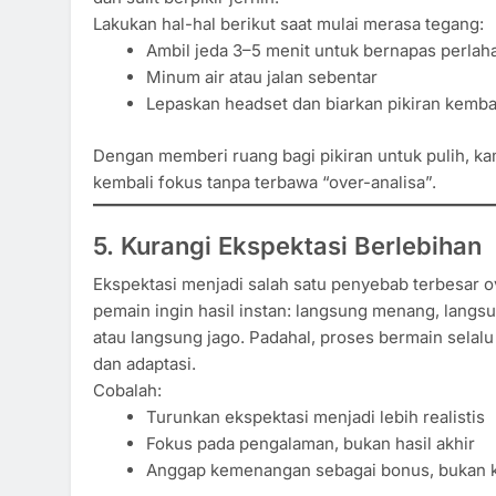
Lakukan hal-hal berikut saat mulai merasa tegang:
Ambil jeda 3–5 menit untuk bernapas perlah
Minum air atau jalan sebentar
Lepaskan headset dan biarkan pikiran kembal
Dengan memberi ruang bagi pikiran untuk pulih, k
kembali fokus tanpa terbawa “over-analisa”.
5. Kurangi Ekspektasi Berlebihan
Ekspektasi menjadi salah satu penyebab terbesar o
pemain ingin hasil instan: langsung menang, langsu
atau langsung jago. Padahal, proses bermain sela
dan adaptasi.
Cobalah:
Turunkan ekspektasi menjadi lebih realistis
Fokus pada pengalaman, bukan hasil akhir
Anggap kemenangan sebagai bonus, bukan 