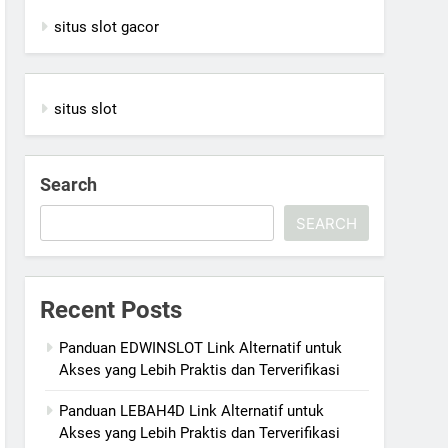
situs slot gacor
situs slot
Search
SEARCH
Recent Posts
Panduan EDWINSLOT Link Alternatif untuk
Akses yang Lebih Praktis dan Terverifikasi
Panduan LEBAH4D Link Alternatif untuk
Akses yang Lebih Praktis dan Terverifikasi