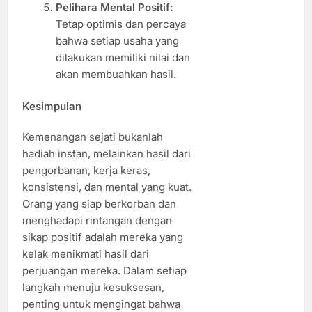
Pelihara Mental Positif:
Tetap optimis dan percaya
bahwa setiap usaha yang
dilakukan memiliki nilai dan
akan membuahkan hasil.
Kesimpulan
Kemenangan sejati bukanlah
hadiah instan, melainkan hasil dari
pengorbanan, kerja keras,
konsistensi, dan mental yang kuat.
Orang yang siap berkorban dan
menghadapi rintangan dengan
sikap positif adalah mereka yang
kelak menikmati hasil dari
perjuangan mereka. Dalam setiap
langkah menuju kesuksesan,
penting untuk mengingat bahwa