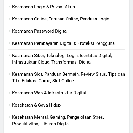
Keamanan Login & Privasi Akun
Keamanan Online, Taruhan Online, Panduan Login
Keamanan Password Digital
Keamanan Pembayaran Digital & Proteksi Pengguna
Keamanan Siber, Teknologi Login, Identitas Digital,
Infrastruktur Cloud, Transformasi Digital
Keamanan Slot, Panduan Bermain, Review Situs, Tips dan
Trik, Edukasi Game, Slot Online
Keamanan Web & Infrastruktur Digital
Kesehatan & Gaya Hidup
Kesehatan Mental, Gaming, Pengelolaan Stres,
Produktivitas, Hiburan Digital