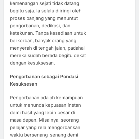
kemenangan sejati tidak datang
begitu saja. Ia selalu diiringi oleh
proses panjang yang menuntut
pengorbanan, dedikasi, dan
ketekunan. Tanpa kesediaan untuk
berkorban, banyak orang yang
menyerah di tengah jalan, padahal
mereka sudah berada begitu dekat
dengan kesuksesan.
Pengorbanan sebagai Pondasi
Kesuksesan
Pengorbanan adalah kemampuan
untuk menunda kepuasan instan
demi hasil yang lebih besar di
masa depan. Misalnya, seorang
pelajar yang rela mengorbankan
waktu bersenang-senang demi