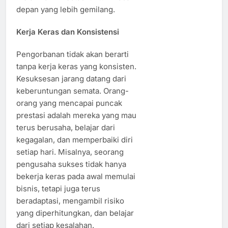
depan yang lebih gemilang.
Kerja Keras dan Konsistensi
Pengorbanan tidak akan berarti
tanpa kerja keras yang konsisten.
Kesuksesan jarang datang dari
keberuntungan semata. Orang-
orang yang mencapai puncak
prestasi adalah mereka yang mau
terus berusaha, belajar dari
kegagalan, dan memperbaiki diri
setiap hari. Misalnya, seorang
pengusaha sukses tidak hanya
bekerja keras pada awal memulai
bisnis, tetapi juga terus
beradaptasi, mengambil risiko
yang diperhitungkan, dan belajar
dari setiap kesalahan.