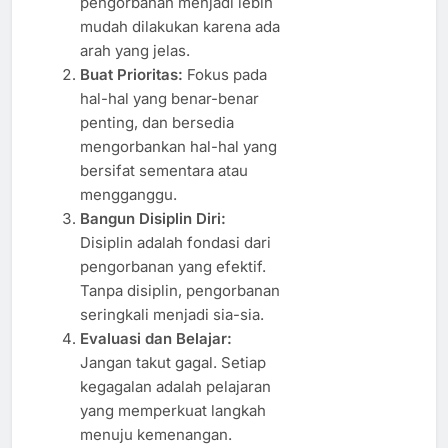
pengorbanan menjadi lebih
mudah dilakukan karena ada
arah yang jelas.
Buat Prioritas:
Fokus pada
hal-hal yang benar-benar
penting, dan bersedia
mengorbankan hal-hal yang
bersifat sementara atau
mengganggu.
Bangun Disiplin Diri:
Disiplin adalah fondasi dari
pengorbanan yang efektif.
Tanpa disiplin, pengorbanan
seringkali menjadi sia-sia.
Evaluasi dan Belajar:
Jangan takut gagal. Setiap
kegagalan adalah pelajaran
yang memperkuat langkah
menuju kemenangan.