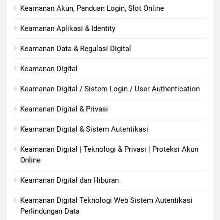
Keamanan Akun, Panduan Login, Slot Online
Keamanan Aplikasi & Identity
Keamanan Data & Regulasi Digital
Keamanan Digital
Keamanan Digital / Sistem Login / User Authentication
Keamanan Digital & Privasi
Keamanan Digital & Sistem Autentikasi
Keamanan Digital | Teknologi & Privasi | Proteksi Akun
Online
Keamanan Digital dan Hiburan
Keamanan Digital Teknologi Web Sistem Autentikasi
Perlindungan Data