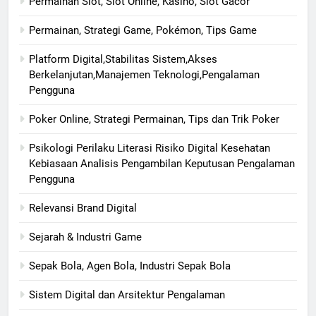
Permainan Slot, Slot Online, Kasino, Slot Gacor
Permainan, Strategi Game, Pokémon, Tips Game
Platform Digital,Stabilitas Sistem,Akses
Berkelanjutan,Manajemen Teknologi,Pengalaman
Pengguna
Poker Online, Strategi Permainan, Tips dan Trik Poker
Psikologi Perilaku Literasi Risiko Digital Kesehatan
Kebiasaan Analisis Pengambilan Keputusan Pengalaman
Pengguna
Relevansi Brand Digital
Sejarah & Industri Game
Sepak Bola, Agen Bola, Industri Sepak Bola
Sistem Digital dan Arsitektur Pengalaman