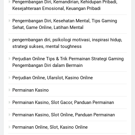
Pengembangan Diri, Kemandirian, Kehidupan Pribadi,
Kesejahteraan Emosional, Keuangan Pribadi
Pengembangan Diri, Kesehatan Mental, Tips Gaming
Sehat, Game Online, Latihan Mental
pengembangan diri, psikologi motivasi, inspirasi hidup,
strategi sukses, mental toughness
Perjudian Online Tips & Trik Permainan Strategi Gaming
Pengembangan Diri dalam Bermain
Perjudian Online, Ularslot, Kasino Online
Permainan Kasino
Permainan Kasino, Slot Gacor, Panduan Permainan
Permainan Kasino, Slot Online, Panduan Permainan
Permainan Online, Slot, Kasino Online