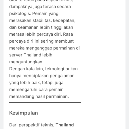
dampaknya juga terasa secara
psikologis. Pemain yang
merasakan stabilitas, kecepatan,
dan keamanan lebih tinggi akan
merasa lebih percaya diri. Rasa
percaya diri ini sering membuat
mereka menganggap permainan di
server Thailand lebih
menguntungkan.
Dengan kata lain, teknologi bukan
hanya menciptakan pengalaman
yang lebih baik, tetapi juga
memengaruhi cara pemain
memandang hasil permainan.
Kesimpulan
Dari perspektif teknis,
Thailand