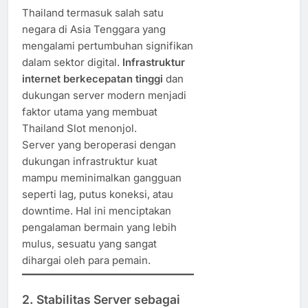
Thailand termasuk salah satu
negara di Asia Tenggara yang
mengalami pertumbuhan signifikan
dalam sektor digital.
Infrastruktur
internet berkecepatan tinggi
dan
dukungan server modern menjadi
faktor utama yang membuat
Thailand Slot menonjol.
Server yang beroperasi dengan
dukungan infrastruktur kuat
mampu meminimalkan gangguan
seperti lag, putus koneksi, atau
downtime. Hal ini menciptakan
pengalaman bermain yang lebih
mulus, sesuatu yang sangat
dihargai oleh para pemain.
2. Stabilitas Server sebagai