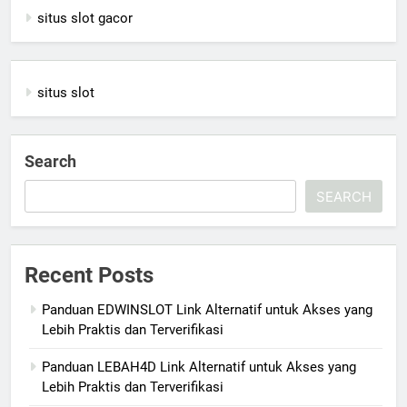
situs slot gacor
situs slot
Search
SEARCH
Recent Posts
Panduan EDWINSLOT Link Alternatif untuk Akses yang
Lebih Praktis dan Terverifikasi
Panduan LEBAH4D Link Alternatif untuk Akses yang
Lebih Praktis dan Terverifikasi