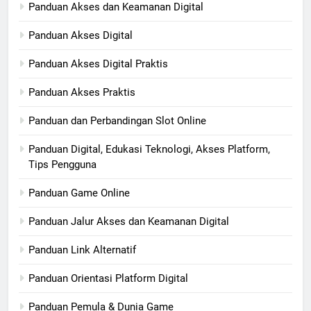
Panduan Akses dan Keamanan Digital
Panduan Akses Digital
Panduan Akses Digital Praktis
Panduan Akses Praktis
Panduan dan Perbandingan Slot Online
Panduan Digital, Edukasi Teknologi, Akses Platform,
Tips Pengguna
Panduan Game Online
Panduan Jalur Akses dan Keamanan Digital
Panduan Link Alternatif
Panduan Orientasi Platform Digital
Panduan Pemula & Dunia Game