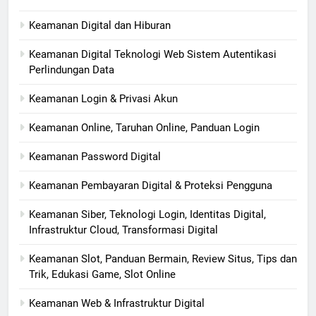
Keamanan Digital dan Hiburan
Keamanan Digital Teknologi Web Sistem Autentikasi
Perlindungan Data
Keamanan Login & Privasi Akun
Keamanan Online, Taruhan Online, Panduan Login
Keamanan Password Digital
Keamanan Pembayaran Digital & Proteksi Pengguna
Keamanan Siber, Teknologi Login, Identitas Digital,
Infrastruktur Cloud, Transformasi Digital
Keamanan Slot, Panduan Bermain, Review Situs, Tips dan
Trik, Edukasi Game, Slot Online
Keamanan Web & Infrastruktur Digital