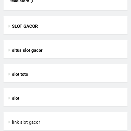
Read More
SLOT GACOR
situs slot gacor
slot toto
slot
link slot gacor