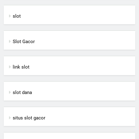
slot
Slot Gacor
link slot
slot dana
situs slot gacor