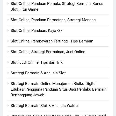
Slot Online, Panduan Pemula, Strategi Bermain, Bonus
Slot, Fitur Game
Slot Online, Panduan Permainan, Strategi Menang
Slot Online, Panduan, Kaya787
Slot Online, Pembayaran Tertinggi, Tips Bermain
Slot Online, Strategi Permainan, Judi Online
Slot, Judi Online, Tips dan Trik
Strategi Bermain & Analisis Slot
Strategi Bermain Online Manajemen Risiko Digital
Edukasi Pengguna Panduan Situs Judi Perilaku Bermain
Bertanggung Jawab
Strategi Bermain Slot & Analisis Waktu