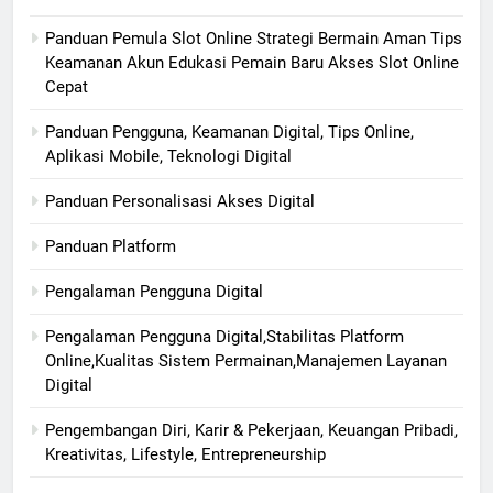
Panduan Pemula Slot Online Strategi Bermain Aman Tips
Keamanan Akun Edukasi Pemain Baru Akses Slot Online
Cepat
Panduan Pengguna, Keamanan Digital, Tips Online,
Aplikasi Mobile, Teknologi Digital
Panduan Personalisasi Akses Digital
Panduan Platform
Pengalaman Pengguna Digital
Pengalaman Pengguna Digital,Stabilitas Platform
Online,Kualitas Sistem Permainan,Manajemen Layanan
Digital
Pengembangan Diri, Karir & Pekerjaan, Keuangan Pribadi,
Kreativitas, Lifestyle, Entrepreneurship