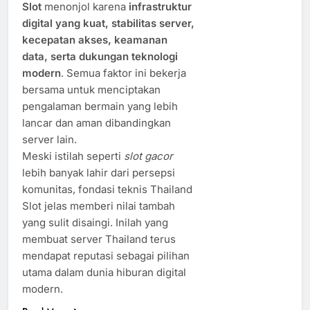
Slot
menonjol karena
infrastruktur
digital yang kuat, stabilitas server,
kecepatan akses, keamanan
data, serta dukungan teknologi
modern
. Semua faktor ini bekerja
bersama untuk menciptakan
pengalaman bermain yang lebih
lancar dan aman dibandingkan
server lain.
Meski istilah seperti
slot gacor
lebih banyak lahir dari persepsi
komunitas, fondasi teknis Thailand
Slot jelas memberi nilai tambah
yang sulit disaingi. Inilah yang
membuat server Thailand terus
mendapat reputasi sebagai pilihan
utama dalam dunia hiburan digital
modern.