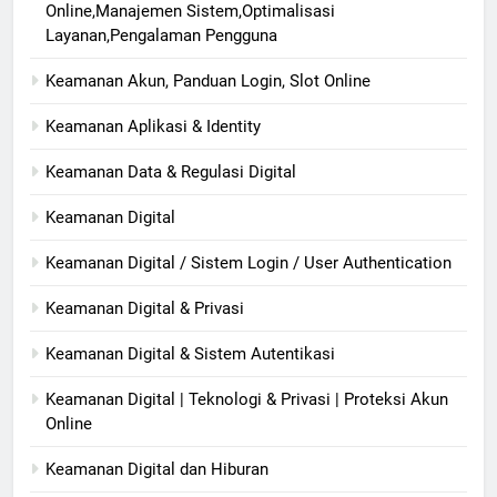
Online,Manajemen Sistem,Optimalisasi
Layanan,Pengalaman Pengguna
Keamanan Akun, Panduan Login, Slot Online
Keamanan Aplikasi & Identity
Keamanan Data & Regulasi Digital
Keamanan Digital
Keamanan Digital / Sistem Login / User Authentication
Keamanan Digital & Privasi
Keamanan Digital & Sistem Autentikasi
Keamanan Digital | Teknologi & Privasi | Proteksi Akun
Online
Keamanan Digital dan Hiburan