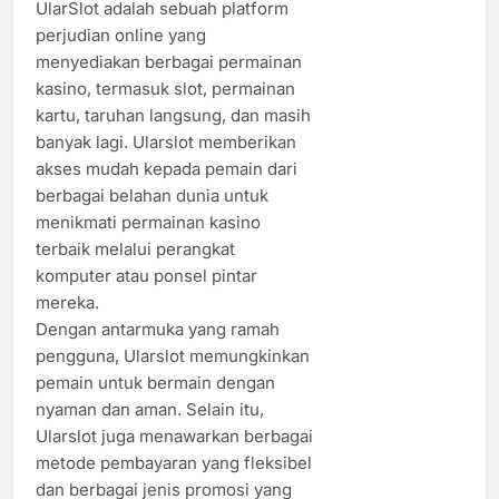
UlarSlot adalah sebuah platform
perjudian online yang
menyediakan berbagai permainan
kasino, termasuk slot, permainan
kartu, taruhan langsung, dan masih
banyak lagi. Ularslot memberikan
akses mudah kepada pemain dari
berbagai belahan dunia untuk
menikmati permainan kasino
terbaik melalui perangkat
komputer atau ponsel pintar
mereka.
Dengan antarmuka yang ramah
pengguna, Ularslot memungkinkan
pemain untuk bermain dengan
nyaman dan aman. Selain itu,
Ularslot juga menawarkan berbagai
metode pembayaran yang fleksibel
dan berbagai jenis promosi yang