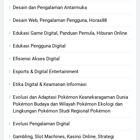
Desain dan Pengalaman Antarmuka
Desain Web, Pengalaman Pengguna, Horas88
Edukasi Game Digital, Panduan Pemula, Hiburan Online
Edukasi Pengguna Digital
Efisiensi Akses Digital
Esports & Digital Entertainment
Etika Digital & Keamanan Informasi
Evolusi dan Adaptasi Pokémon Keanekaragaman Dunia
Pokémon Budaya dan Wilayah Pokémon Ekologi dan
Lingkungan Pokémon Studi Regional Pokémon
Evolusi Pengalaman Digital
Gambling, Slot Machines, Kasino Online, Strategi