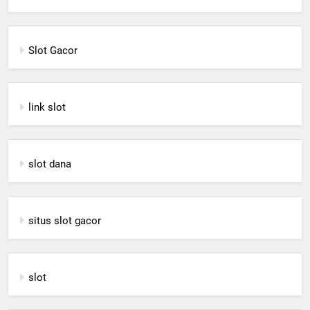
Slot Gacor
link slot
slot dana
situs slot gacor
slot