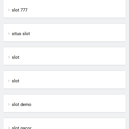
slot 777
situs slot
slot
slot
slot demo
slot gacor