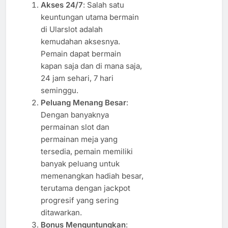
Akses 24/7
: Salah satu
keuntungan utama bermain
di Ularslot adalah
kemudahan aksesnya.
Pemain dapat bermain
kapan saja dan di mana saja,
24 jam sehari, 7 hari
seminggu.
Peluang Menang Besar
:
Dengan banyaknya
permainan slot dan
permainan meja yang
tersedia, pemain memiliki
banyak peluang untuk
memenangkan hadiah besar,
terutama dengan jackpot
progresif yang sering
ditawarkan.
Bonus Menguntungkan
: