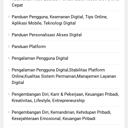
Cepat
Panduan Pengguna, Keamanan Digital, Tips Online,
Aplikasi Mobile, Teknologi Digital
Panduan Personalisasi Akses Digital
Panduan Platform
Pengalaman Pengguna Digital
Pengalaman Pengguna Digital,Stabilitas Platform
Online,Kualitas Sistem Permainan,Manajemen Layanan
Digital
Pengembangan Diri, Karir & Pekerjaan, Keuangan Pribadi,
Kreativitas, Lifestyle, Entrepreneurship
Pengembangan Diri, Kemandirian, Kehidupan Pribadi,
Kesejahteraan Emosional, Keuangan Pribadi