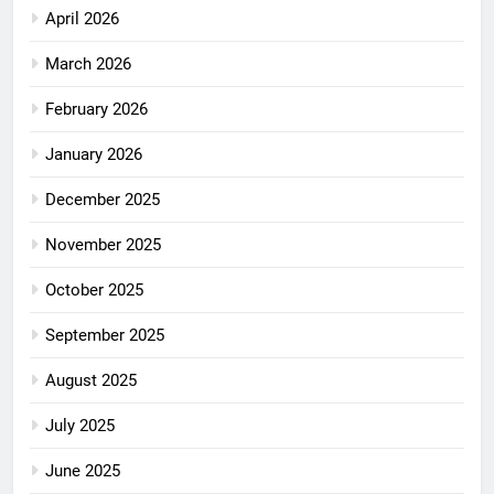
April 2026
March 2026
February 2026
January 2026
December 2025
November 2025
October 2025
September 2025
August 2025
July 2025
June 2025