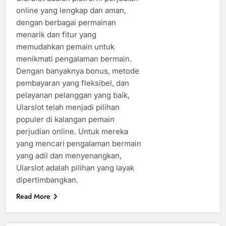
online yang lengkap dan aman,
dengan berbagai permainan
menarik dan fitur yang
memudahkan pemain untuk
menikmati pengalaman bermain.
Dengan banyaknya bonus, metode
pembayaran yang fleksibel, dan
pelayanan pelanggan yang baik,
Ularslot telah menjadi pilihan
populer di kalangan pemain
perjudian online. Untuk mereka
yang mencari pengalaman bermain
yang adil dan menyenangkan,
Ularslot adalah pilihan yang layak
dipertimbangkan.
Read More