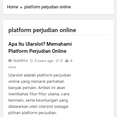
Home
platform perjudian online
platform perjudian online
Apa Itu Ularslot? Memahami
Platform Perjudian Online
1bd289d
2 years ago
0
6
mins
Ularslot adalah platform perjudian
online yang menarik perhatian
banyak pemain. Artikel ini akan
membahas fitur-fitur utama, cara
bermain, serta keuntungan yang
ditawarkan oleh Ularslot sebagai
pilihan platform perjudian.