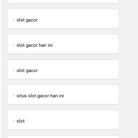
slot gacor
slot gacor hari ini
slot gacor
situs slot gacor hari ini
slot