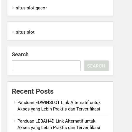
situs slot gacor
situs slot
Search
SEARCH
Recent Posts
Panduan EDWINSLOT Link Alternatif untuk
Akses yang Lebih Praktis dan Terverifikasi
Panduan LEBAH4D Link Alternatif untuk
Akses yang Lebih Praktis dan Terverifikasi