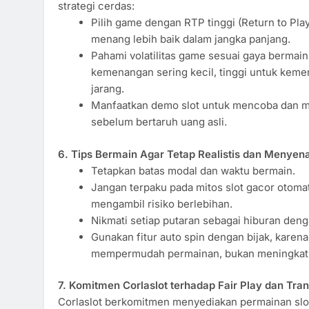
strategi cerdas:
Pilih game dengan RTP tinggi (Return to Pla
menang lebih baik dalam jangka panjang.
Pahami volatilitas game sesuai gaya bermain
kemenangan sering kecil, tinggi untuk keme
jarang.
Manfaatkan demo slot untuk mencoba dan 
sebelum bertaruh uang asli.
6. Tips Bermain Agar Tetap Realistis dan Menye
Tetapkan batas modal dan waktu bermain.
Jangan terpaku pada mitos slot gacor otomat
mengambil risiko berlebihan.
Nikmati setiap putaran sebagai hiburan denga
Gunakan fitur auto spin dengan bijak, karena
mempermudah permainan, bukan meningkat
7. Komitmen Corlaslot terhadap Fair Play dan Tra
Corlaslot berkomitmen menyediakan permainan slot