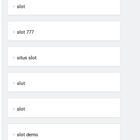
slot
slot 777
situs slot
slot
slot
slot demo