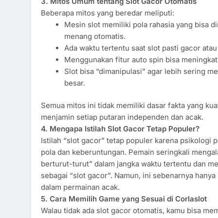
3. Mitos Umum tentang Slot Gacor Otomatis
Beberapa mitos yang beredar meliputi:
Mesin slot memiliki pola rahasia yang bisa 
menang otomatis.
Ada waktu tertentu saat slot pasti gacor at
Menggunakan fitur auto spin bisa meningka
Slot bisa “dimanipulasi” agar lebih sering
besar.
Semua mitos ini tidak memiliki dasar fakta yang ku
menjamin setiap putaran independen dan acak.
4. Mengapa Istilah Slot Gacor Tetap Populer?
Istilah “slot gacor” tetap populer karena psikologi
pola dan keberuntungan. Pemain seringkali meng
berturut-turut” dalam jangka waktu tertentu dan 
sebagai “slot gacor”. Namun, ini sebenarnya hanya k
dalam permainan acak.
5. Cara Memilih Game yang Sesuai di Corlaslot
Walau tidak ada slot gacor otomatis, kamu bisa me