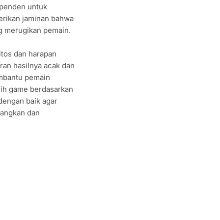
ependen untuk
erikan jaminan bahwa
ng merugikan pemain.
itos dan harapan
ran hasilnya acak dan
embantu pemain
Pilih game berdasarkan
 dengan baik agar
nangkan dan