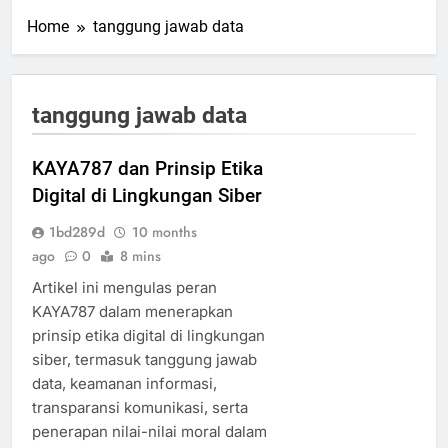
Home
tanggung jawab data
tanggung jawab data
KAYA787 dan Prinsip Etika
Digital di Lingkungan Siber
1bd289d
10 months
ago
0
8 mins
Artikel ini mengulas peran
KAYA787 dalam menerapkan
prinsip etika digital di lingkungan
siber, termasuk tanggung jawab
data, keamanan informasi,
transparansi komunikasi, serta
penerapan nilai-nilai moral dalam