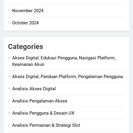
November 2024
October 2024
Categories
Akses Digital, Edukasi Pengguna, Navigasi Platform,
Keamanan Akun
Akses Digital, Panduan Platform, Pengalaman Pengguna
Analisis Akses Digital
Analisis Pengalaman Akses
Analisis Pengguna & Desain UX
Analisis Permainan & Strategi Slot