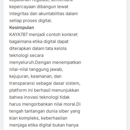
kepercayaan dibangun lewat
integritas dan akuntabilitas dalam
setiap proses digital.
Kesimpulan
KAYA787 menjadi contoh konkret
bagaimana etika digital dapat
diterapkan dalam tata kelola
teknologi secara
menyeluruh.Dengan menempatkan
nilai-nilai tanggung jawab,
kejujuran, keamanan, dan
transparansi sebagai dasar sistem,
platform ini berhasil menunjukkan
bahwa inovasi teknologi tidak
harus mengorbankan nilai moral.Di
tengah tantangan dunia siber yang
kian kompleks, keberhasilan
menjaga etika digital bukan hanya