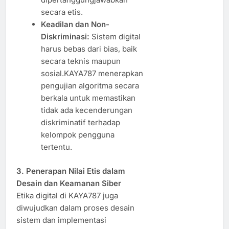
secara etis.
Keadilan dan Non-
Diskriminasi:
Sistem digital
harus bebas dari bias, baik
secara teknis maupun
sosial.KAYA787 menerapkan
pengujian algoritma secara
berkala untuk memastikan
tidak ada kecenderungan
diskriminatif terhadap
kelompok pengguna
tertentu.
3. Penerapan Nilai Etis dalam
Desain dan Keamanan Siber
Etika digital di KAYA787 juga
diwujudkan dalam proses desain
sistem dan implementasi