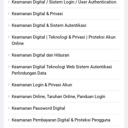
Keamanan Digital / Sistem Login / User Authentication
Keamanan Digital & Privasi
Keamanan Digital & Sistem Autentikasi
Keamanan Digital | Teknologi & Privasi | Proteksi Akun
Online
Keamanan Digital dan Hiburan
Keamanan Digital Teknologi Web Sistem Autentikasi
Perlindungan Data
Keamanan Login & Privasi Akun
Keamanan Online, Taruhan Online, Panduan Login
Keamanan Password Digital
Keamanan Pembayaran Digital & Proteksi Pengguna