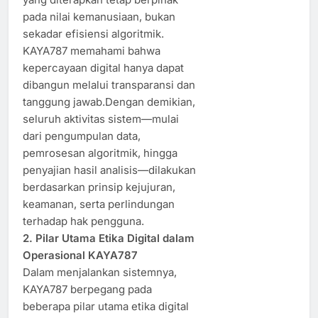
pada nilai kemanusiaan, bukan
sekadar efisiensi algoritmik.
KAYA787 memahami bahwa
kepercayaan digital hanya dapat
dibangun melalui transparansi dan
tanggung jawab.Dengan demikian,
seluruh aktivitas sistem—mulai
dari pengumpulan data,
pemrosesan algoritmik, hingga
penyajian hasil analisis—dilakukan
berdasarkan prinsip kejujuran,
keamanan, serta perlindungan
terhadap hak pengguna.
2. Pilar Utama Etika Digital dalam
Operasional KAYA787
Dalam menjalankan sistemnya,
KAYA787 berpegang pada
beberapa pilar utama etika digital