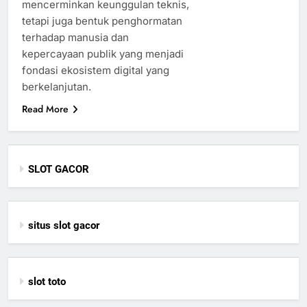
mencerminkan keunggulan teknis,
tetapi juga bentuk penghormatan
terhadap manusia dan
kepercayaan publik yang menjadi
fondasi ekosistem digital yang
berkelanjutan.
Read More
SLOT GACOR
situs slot gacor
slot toto