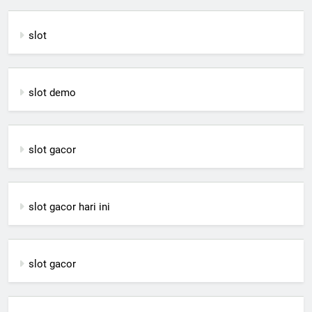
slot
slot demo
slot gacor
slot gacor hari ini
slot gacor