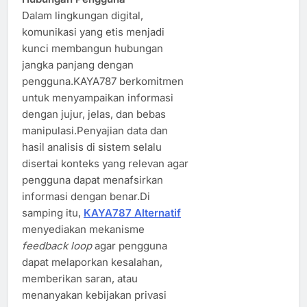
Dalam lingkungan digital,
komunikasi yang etis menjadi
kunci membangun hubungan
jangka panjang dengan
pengguna.KAYA787 berkomitmen
untuk menyampaikan informasi
dengan jujur, jelas, dan bebas
manipulasi.Penyajian data dan
hasil analisis di sistem selalu
disertai konteks yang relevan agar
pengguna dapat menafsirkan
informasi dengan benar.Di
samping itu,
KAYA787 Alternatif
menyediakan mekanisme
feedback loop
agar pengguna
dapat melaporkan kesalahan,
memberikan saran, atau
menanyakan kebijakan privasi