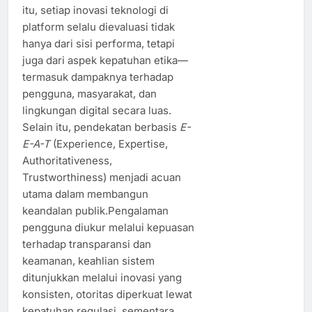
itu, setiap inovasi teknologi di
platform selalu dievaluasi tidak
hanya dari sisi performa, tetapi
juga dari aspek kepatuhan etika—
termasuk dampaknya terhadap
pengguna, masyarakat, dan
lingkungan digital secara luas.
Selain itu, pendekatan berbasis
E-
E-A-T
(Experience, Expertise,
Authoritativeness,
Trustworthiness) menjadi acuan
utama dalam membangun
keandalan publik.Pengalaman
pengguna diukur melalui kepuasan
terhadap transparansi dan
keamanan, keahlian sistem
ditunjukkan melalui inovasi yang
konsisten, otoritas diperkuat lewat
kepatuhan regulasi, sementara