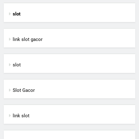
slot
link slot gacor
slot
Slot Gacor
link slot