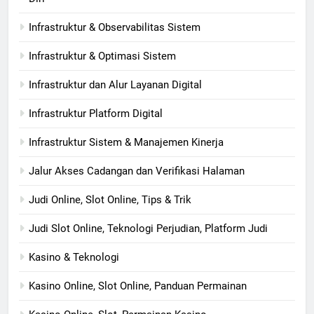
Infrastruktur & Observabilitas Sistem
Infrastruktur & Optimasi Sistem
Infrastruktur dan Alur Layanan Digital
Infrastruktur Platform Digital
Infrastruktur Sistem & Manajemen Kinerja
Jalur Akses Cadangan dan Verifikasi Halaman
Judi Online, Slot Online, Tips & Trik
Judi Slot Online, Teknologi Perjudian, Platform Judi
Kasino & Teknologi
Kasino Online, Slot Online, Panduan Permainan