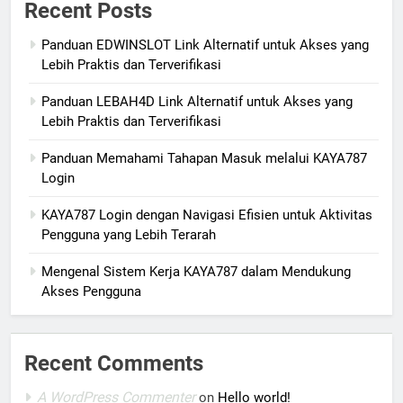
Recent Posts
Panduan EDWINSLOT Link Alternatif untuk Akses yang
Lebih Praktis dan Terverifikasi
Panduan LEBAH4D Link Alternatif untuk Akses yang
Lebih Praktis dan Terverifikasi
Panduan Memahami Tahapan Masuk melalui KAYA787
Login
KAYA787 Login dengan Navigasi Efisien untuk Aktivitas
Pengguna yang Lebih Terarah
Mengenal Sistem Kerja KAYA787 dalam Mendukung
Akses Pengguna
Recent Comments
A WordPress Commenter
on
Hello world!