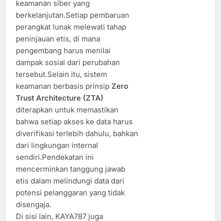
keamanan siber yang
berkelanjutan.Setiap pembaruan
perangkat lunak melewati tahap
peninjauan etis, di mana
pengembang harus menilai
dampak sosial dari perubahan
tersebut.Selain itu, sistem
keamanan berbasis prinsip
Zero
Trust Architecture (ZTA)
diterapkan untuk memastikan
bahwa setiap akses ke data harus
diverifikasi terlebih dahulu, bahkan
dari lingkungan internal
sendiri.Pendekatan ini
mencerminkan tanggung jawab
etis dalam melindungi data dari
potensi pelanggaran yang tidak
disengaja.
Di sisi lain, KAYA787 juga