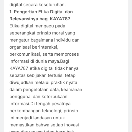
digital secara keseluruhan.
1. Pengertian Etika Digital dan
Relevansinya bagi KAYA787
Etika digital mengacu pada
seperangkat prinsip moral yang
mengatur bagaimana individu dan
organisasi berinteraksi,
berkomunikasi, serta memproses
informasi di dunia maya.Bagi
KAYA787, etika digital tidak hanya
sebatas kebijakan tertulis, tetapi
diwujudkan melalui praktik nyata
dalam pengelolaan data, keamanan
pengguna, dan keterbukaan
informasi.Di tengah pesatnya
perkembangan teknologi, prinsip
ini menjadi landasan untuk
memastikan bahwa setiap inovasi
yang diterapkan tetap berpihak