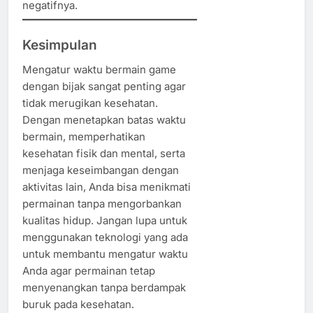
negatifnya.
Kesimpulan
Mengatur waktu bermain game
dengan bijak sangat penting agar
tidak merugikan kesehatan.
Dengan menetapkan batas waktu
bermain, memperhatikan
kesehatan fisik dan mental, serta
menjaga keseimbangan dengan
aktivitas lain, Anda bisa menikmati
permainan tanpa mengorbankan
kualitas hidup. Jangan lupa untuk
menggunakan teknologi yang ada
untuk membantu mengatur waktu
Anda agar permainan tetap
menyenangkan tanpa berdampak
buruk pada kesehatan.