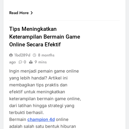
Read More
Tips Meningkatkan
Keterampilan Bermain Game
Online Secara Efektif
1bd289d
8 months
ago
0
9 mins
Ingin menjadi pemain game online
yang lebih handal? Artikel ini
membagikan tips praktis dan
efektif untuk meningkatkan
keterampilan bermain game online,
dari latihan hingga strategi yang
terbukti berhasil.
Bermain
champion 4d
online
adalah salah satu bentuk hiburan