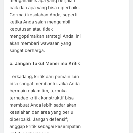
menganalisis apa yang berjalan
baik dan apa yang bisa diperbaiki.
Cermati kesalahan Anda, seperti
ketika Anda salah mengambil
keputusan atau tidak
mengoptimalkan strategi Anda. Ini
akan memberi wawasan yang
sangat berharga.
b.
Jangan Takut Menerima Kritik
Terkadang, kritik dari pemain lain
bisa sangat membantu. Jika Anda
bermain dalam tim, terbuka
terhadap kritik konstruktif bisa
membuat Anda lebih sadar akan
kesalahan dan area yang perlu
diperbaiki. Jangan defensif;
anggap kritik sebagai kesempatan