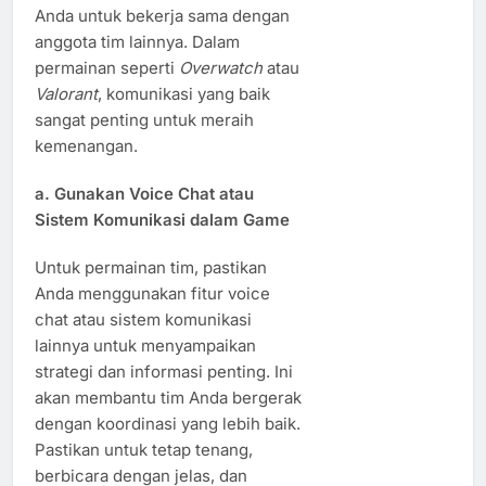
Anda untuk bekerja sama dengan
anggota tim lainnya. Dalam
permainan seperti
Overwatch
atau
Valorant
, komunikasi yang baik
sangat penting untuk meraih
kemenangan.
a.
Gunakan Voice Chat atau
Sistem Komunikasi dalam Game
Untuk permainan tim, pastikan
Anda menggunakan fitur voice
chat atau sistem komunikasi
lainnya untuk menyampaikan
strategi dan informasi penting. Ini
akan membantu tim Anda bergerak
dengan koordinasi yang lebih baik.
Pastikan untuk tetap tenang,
berbicara dengan jelas, dan