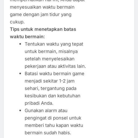
menyesuaikan waktu bermain
game dengan jam tidur yang
cukup.
Tips untuk menetapkan batas
waktu bermain:
Tentukan waktu yang tepat
untuk bermain, misalnya
setelah menyelesaikan
pekerjaan atau aktivitas lain.
Batasi waktu bermain game
menjadi sekitar 1-2 jam
sehari, tergantung pada
kesibukan dan kebutuhan
pribadi Anda.
Gunakan alarm atau
pengingat di ponsel untuk
memberi tahu kapan waktu
bermain sudah habis.