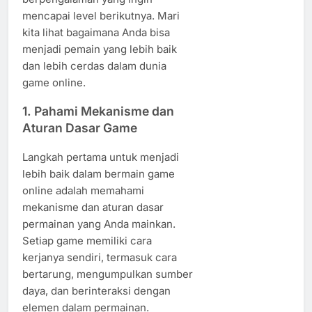
mencapai level berikutnya. Mari
kita lihat bagaimana Anda bisa
menjadi pemain yang lebih baik
dan lebih cerdas dalam dunia
game online.
1.
Pahami Mekanisme dan
Aturan Dasar Game
Langkah pertama untuk menjadi
lebih baik dalam bermain game
online adalah memahami
mekanisme dan aturan dasar
permainan yang Anda mainkan.
Setiap game memiliki cara
kerjanya sendiri, termasuk cara
bertarung, mengumpulkan sumber
daya, dan berinteraksi dengan
elemen dalam permainan.