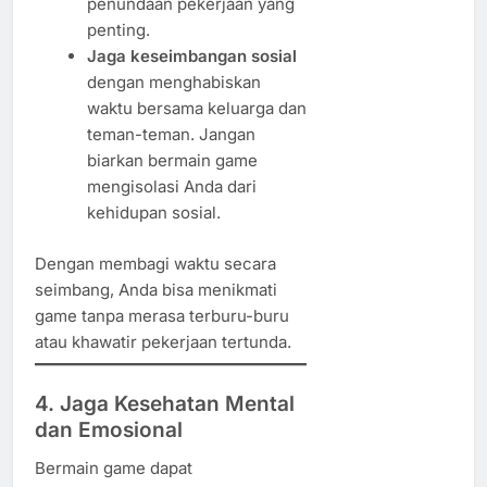
penundaan pekerjaan yang
penting.
Jaga keseimbangan sosial
dengan menghabiskan
waktu bersama keluarga dan
teman-teman. Jangan
biarkan bermain game
mengisolasi Anda dari
kehidupan sosial.
Dengan membagi waktu secara
seimbang, Anda bisa menikmati
game tanpa merasa terburu-buru
atau khawatir pekerjaan tertunda.
4. Jaga Kesehatan Mental
dan Emosional
Bermain game dapat