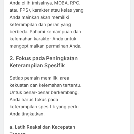
Anda pilih (misalnya, MOBA, RPG,
atau FPS), karakter atau kelas yang
Anda mainkan akan memiliki
keterampilan dan peran yang
berbeda. Pahami kemampuan dan
kelemahan karakter Anda untuk
mengoptimalkan permainan Anda.
2.
Fokus pada Peningkatan
Keterampilan Spesifik
Setiap pemain memiliki area
kekuatan dan kelemahan tertentu.
Untuk benar-benar berkembang,
Anda harus fokus pada
keterampilan spesifik yang perlu
Anda tingkatkan.
a.
Latih Reaksi dan Kecepatan