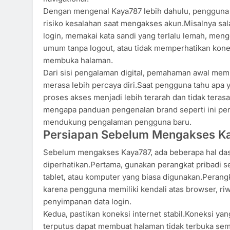
Dengan mengenal Kaya787 lebih dahulu, pengguna
risiko kesalahan saat mengakses akun.Misalnya s
login, memakai kata sandi yang terlalu lemah, me
umum tanpa logout, atau tidak memperhatikan konek
membuka halaman.
Dari sisi pengalaman digital, pemahaman awal me
merasa lebih percaya diri.Saat pengguna tahu apa 
proses akses menjadi lebih terarah dan tidak terasa 
mengapa panduan pengenalan brand seperti ini pen
mendukung pengalaman pengguna baru.
Persiapan Sebelum Mengakses K
Sebelum mengakses Kaya787, ada beberapa hal das
diperhatikan.Pertama, gunakan perangkat pribadi se
tablet, atau komputer yang biasa digunakan.Perangk
karena pengguna memiliki kendali atas browser, ri
penyimpanan data login.
Kedua, pastikan koneksi internet stabil.Koneksi yan
terputus dapat membuat halaman tidak terbuka sem