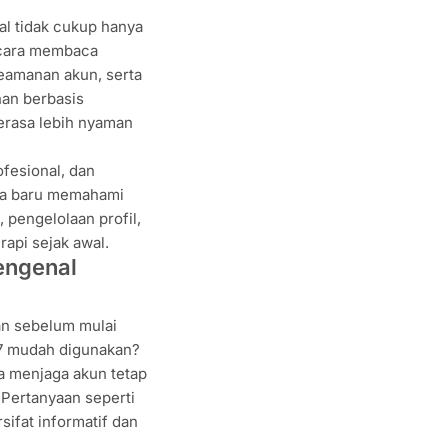
l tidak cukup hanya
 cara membaca
eamanan akun, serta
nan berbasis
rasa lebih nyaman
ofesional, dan
na baru memahami
 pengelolaan profil,
rapi sejak awal.
engenal
an sebelum mulai
87 mudah digunakan?
a menjaga akun tetap
Pertanyaan seperti
ifat informatif dan