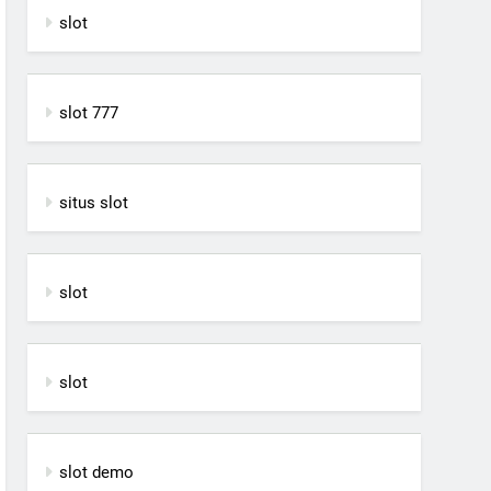
slot
slot 777
situs slot
slot
slot
slot demo