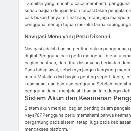
Tampilan yang mudah dibaca membantu pengguna
setiap bagian dengan lebih cepat.Dalam pengalaman
baik bukan hanya terlihat rapi, tetapi juga mampu
pengguna menuju tujuan mereka tanpa kebingunga
Navigasi Menu yang Perlu Dikenali
Navigasi adalah bagian penting dalam penggunaan 
digital.Pengguna baru perlu mengenali menu utama,
bagian bantuan, dan fitur dasar yang berkaitan den
Pada tahap awal, sebaiknya jangan langsung men
menu.Mulailah dari bagian penting seperti login, in
keamanan, dan bantuan pengguna.Setelah memaham
pengguna dapat menjelajahi bagian lain dengan leb
Sistem Akun dan Keamanan Peng
Sistem akun menjadi bagian penting dalam penga
Kaya787.Pengguna perlu memahami bahwa keamana
bergantung pada sistem, tetapi juga pada kebiasaan
mengakses platform.