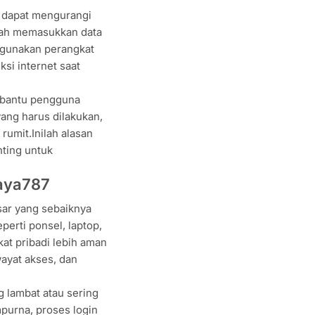
 dapat mengurangi
alah memasukkan data
nggunakan perangkat
si internet saat
mbantu pengguna
yang harus dilakukan,
rumit.Inilah alasan
ting untuk
aya787
ar yang sebaiknya
perti ponsel, laptop,
at pribadi lebih aman
wayat akses, dan
g lambat atau sering
purna, proses login