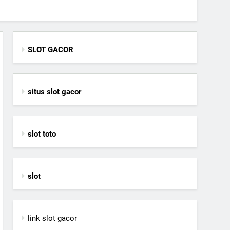
SLOT GACOR
situs slot gacor
slot toto
slot
link slot gacor