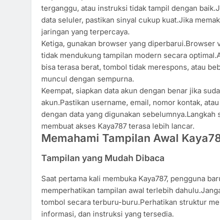
terganggu, atau instruksi tidak tampil dengan bai
data seluler, pastikan sinyal cukup kuat.Jika mema
jaringan yang terpercaya.
Ketiga, gunakan browser yang diperbarui.Browser 
tidak mendukung tampilan modern secara optimal.
bisa terasa berat, tombol tidak merespons, atau be
muncul dengan sempurna.
Keempat, siapkan data akun dengan benar jika suda
akun.Pastikan username, email, nomor kontak, atau 
dengan data yang digunakan sebelumnya.Langkah s
membuat akses Kaya787 terasa lebih lancar.
Memahami Tampilan Awal Kaya7
Tampilan yang Mudah Dibaca
Saat pertama kali membuka Kaya787, pengguna bar
memperhatikan tampilan awal terlebih dahulu.Jan
tombol secara terburu-buru.Perhatikan struktur men
informasi, dan instruksi yang tersedia.