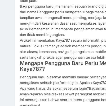
lebih jauh.
Bagi pengguna baru, memahami sebuah brand digita
dari nama.Pengguna perlu mengetahui bagaimana
tampilan awal, mengenali menu penting, menjaga k
menghindari kesalahan dasar saat mengakses laya
akun.Pemahaman ini membantu pengalaman awal te
dan tidak membingungkan.
Artikel ini membahas Kaya787 secara informatif, pr
natural.Fokus utamanya adalah membantu penggu
alur akses, keamanan, navigasi, pengalaman mobile,
serta langkah praktis agar penggunaan terasa lebih 
Mengapa Pengguna Baru Perlu M
Kaya787?
Pengguna baru biasanya memiliki banyak pertanya
mengakses sebuah platform digital.Apakah Kaya7
Apa yang harus disiapkan sebelum login?Bagaiman
aman?Apakah bisa diakses lewat perangkat mobile?
ini menunjukkan bahwa search intent pengguna bers
navigational.