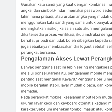
Gunakan kata sandi yang kuat dengan kombinasi hur
angka, dan simbol.Hindari memakai password seder
lahir, nama pribadi, atau urutan angka yang mudah 
menggunakan kata sandi yang sama untuk banyak a
meningkatkan risiko jika salah satu akun mengalam
Jika tersedia proses verifikasi, ikuti instruksi denga
bersifat pribadi dan tidak boleh dibagikan kepada 
juga sebaiknya membiasakan diri logout setelah s
perangkat bersama.
Pengalaman Akses Lewat Perangk
Banyak pengguna saat ini lebih sering mengakses pl
melalui ponsel.Karena itu, pengalaman mobile menja
penting saat mengenal Kaya787.Pengguna perlu m
mobile berjalan stabil, layar mudah dibaca, dan kon
memadai.
Pada perangkat mobile, kesalahan input lebih mudah
ukuran layar kecil dan keyboard otomatis kadang 
karakter.Sebelum menekan tombol masuk atau konfi