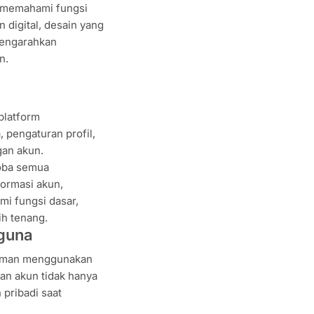
 memahami fungsi
 digital, desain yang
 mengarahkan
n.
platform
 pengaturan profil,
gan akun.
coba semua
formasi akun,
i fungsi dasar,
ih tenang.
guna
laman menggunakan
n akun tidak hanya
 pribadi saat