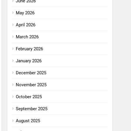
June 2026
May 2026
April 2026
March 2026
February 2026
January 2026
December 2025
November 2025
October 2025
September 2025
August 2025