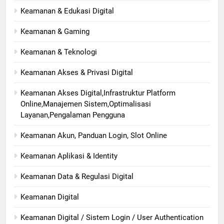
Keamanan & Edukasi Digital
Keamanan & Gaming
Keamanan & Teknologi
Keamanan Akses & Privasi Digital
Keamanan Akses Digital,Infrastruktur Platform
Online,Manajemen Sistem,Optimalisasi
Layanan,Pengalaman Pengguna
Keamanan Akun, Panduan Login, Slot Online
Keamanan Aplikasi & Identity
Keamanan Data & Regulasi Digital
Keamanan Digital
Keamanan Digital / Sistem Login / User Authentication