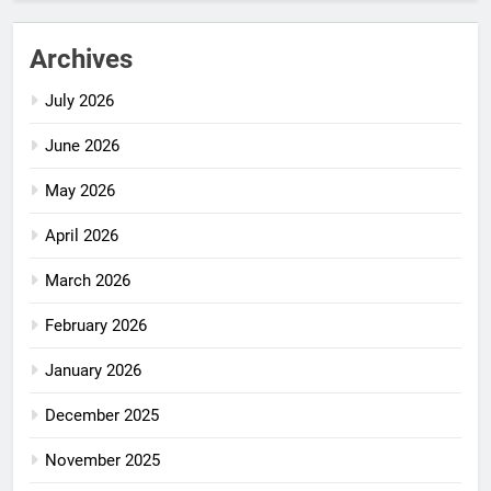
Archives
July 2026
June 2026
May 2026
April 2026
March 2026
February 2026
January 2026
December 2025
November 2025