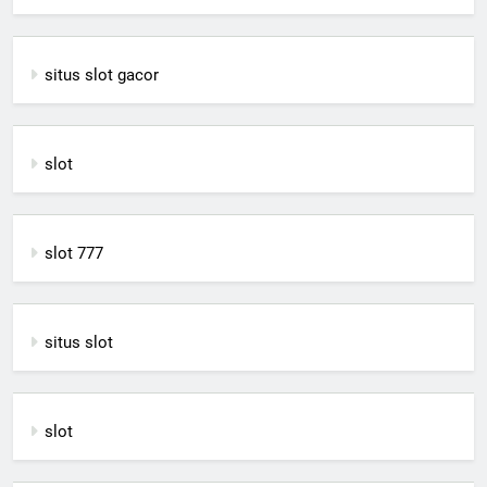
situs slot gacor
slot
slot 777
situs slot
slot