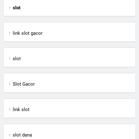
slot
link slot gacor
slot
Slot Gacor
link slot
slot dana