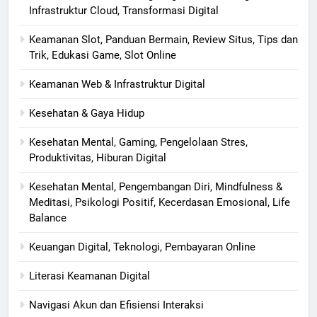
Infrastruktur Cloud, Transformasi Digital
Keamanan Slot, Panduan Bermain, Review Situs, Tips dan
Trik, Edukasi Game, Slot Online
Keamanan Web & Infrastruktur Digital
Kesehatan & Gaya Hidup
Kesehatan Mental, Gaming, Pengelolaan Stres,
Produktivitas, Hiburan Digital
Kesehatan Mental, Pengembangan Diri, Mindfulness &
Meditasi, Psikologi Positif, Kecerdasan Emosional, Life
Balance
Keuangan Digital, Teknologi, Pembayaran Online
Literasi Keamanan Digital
Navigasi Akun dan Efisiensi Interaksi