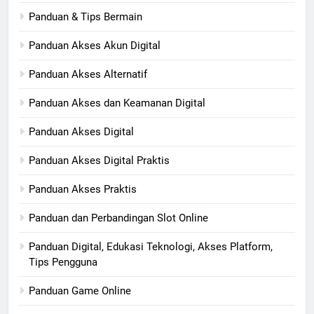
Panduan & Tips Bermain
Panduan Akses Akun Digital
Panduan Akses Alternatif
Panduan Akses dan Keamanan Digital
Panduan Akses Digital
Panduan Akses Digital Praktis
Panduan Akses Praktis
Panduan dan Perbandingan Slot Online
Panduan Digital, Edukasi Teknologi, Akses Platform,
Tips Pengguna
Panduan Game Online