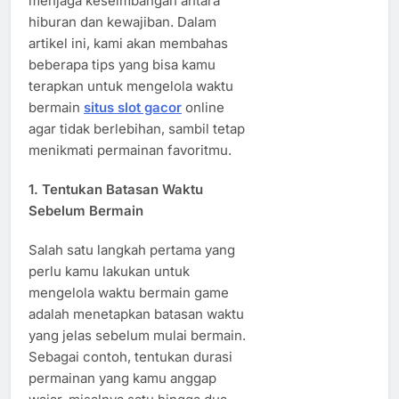
menjaga keseimbangan antara
hiburan dan kewajiban. Dalam
artikel ini, kami akan membahas
beberapa tips yang bisa kamu
terapkan untuk mengelola waktu
bermain
situs slot gacor
online
agar tidak berlebihan, sambil tetap
menikmati permainan favoritmu.
1. Tentukan Batasan Waktu
Sebelum Bermain
Salah satu langkah pertama yang
perlu kamu lakukan untuk
mengelola waktu bermain game
adalah menetapkan batasan waktu
yang jelas sebelum mulai bermain.
Sebagai contoh, tentukan durasi
permainan yang kamu anggap