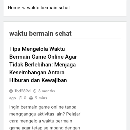
Home
waktu bermain sehat
waktu bermain sehat
Tips Mengelola Waktu
Bermain Game Online Agar
Tidak Berlebihan: Menjaga
Keseimbangan Antara
Hiburan dan Kewajiban
1bd289d
8 months
ago
0
9 mins
Ingin bermain game online tanpa
mengganggu aktivitas lain? Pelajari
cara mengelola waktu bermain
game agar tetap seimbang dengan