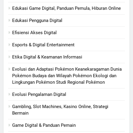
Edukasi Game Digital, Panduan Pemula, Hiburan Online
Edukasi Pengguna Digital
Efisiensi Akses Digital
Esports & Digital Entertainment
Etika Digital & Keamanan Informasi
Evolusi dan Adaptasi Pokémon Keanekaragaman Dunia
Pokémon Budaya dan Wilayah Pokémon Ekologi dan
Lingkungan Pokémon Studi Regional Pokémon
Evolusi Pengalaman Digital
Gambling, Slot Machines, Kasino Online, Strategi
Bermain
Game Digital & Panduan Pemain