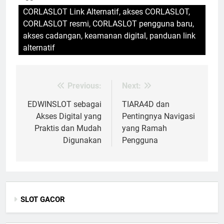
CORLASLOT Link Alternatif, akses CORLASLOT,
CORLASLOT resmi, CORLASLOT pengguna baru,
akses cadangan, keamanan digital, panduan link
alternatif
Previous:
Next:
Post
navigation
EDWINSLOT sebagai
TIARA4D dan
Akses Digital yang
Pentingnya Navigasi
Praktis dan Mudah
yang Ramah
Digunakan
Pengguna
SLOT GACOR