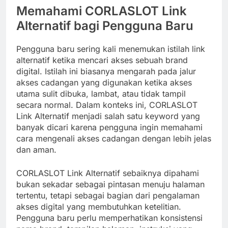
Memahami CORLASLOT Link
Alternatif bagi Pengguna Baru
Pengguna baru sering kali menemukan istilah link
alternatif ketika mencari akses sebuah brand
digital. Istilah ini biasanya mengarah pada jalur
akses cadangan yang digunakan ketika akses
utama sulit dibuka, lambat, atau tidak tampil
secara normal. Dalam konteks ini, CORLASLOT
Link Alternatif menjadi salah satu keyword yang
banyak dicari karena pengguna ingin memahami
cara mengenali akses cadangan dengan lebih jelas
dan aman.
CORLASLOT Link Alternatif sebaiknya dipahami
bukan sekadar sebagai pintasan menuju halaman
tertentu, tetapi sebagai bagian dari pengalaman
akses digital yang membutuhkan ketelitian.
Pengguna baru perlu memperhatikan konsistensi