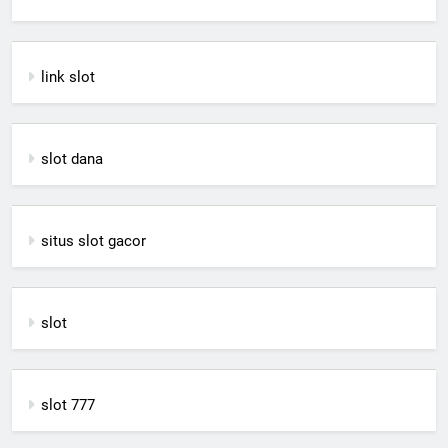
link slot
slot dana
situs slot gacor
slot
slot 777