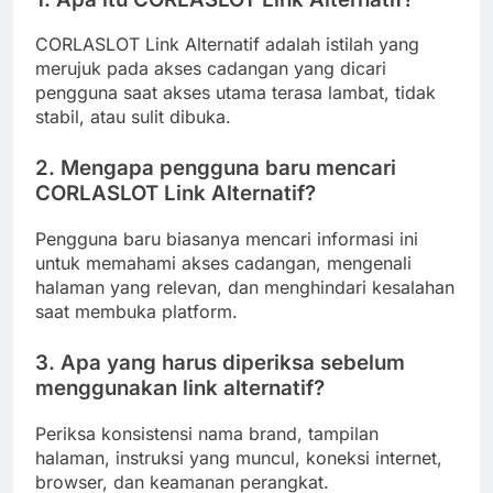
CORLASLOT Link Alternatif adalah istilah yang
merujuk pada akses cadangan yang dicari
pengguna saat akses utama terasa lambat, tidak
stabil, atau sulit dibuka.
2. Mengapa pengguna baru mencari
CORLASLOT Link Alternatif?
Pengguna baru biasanya mencari informasi ini
untuk memahami akses cadangan, mengenali
halaman yang relevan, dan menghindari kesalahan
saat membuka platform.
3. Apa yang harus diperiksa sebelum
menggunakan link alternatif?
Periksa konsistensi nama brand, tampilan
halaman, instruksi yang muncul, koneksi internet,
browser, dan keamanan perangkat.