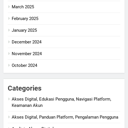
March 2025
February 2025
January 2025
December 2024
November 2024
October 2024
Categories
Akses Digital, Edukasi Pengguna, Navigasi Platform,
Keamanan Akun
Akses Digital, Panduan Platform, Pengalaman Pengguna