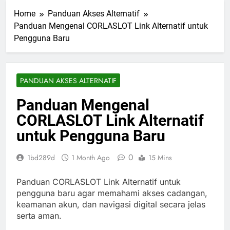
Home
Panduan Akses Alternatif
Panduan Mengenal CORLASLOT Link Alternatif untuk
Pengguna Baru
PANDUAN AKSES ALTERNATIF
Panduan Mengenal
CORLASLOT Link Alternatif
untuk Pengguna Baru
0
1bd289d
1 Month Ago
15 Mins
Panduan CORLASLOT Link Alternatif untuk
pengguna baru agar memahami akses cadangan,
keamanan akun, dan navigasi digital secara jelas
serta aman.