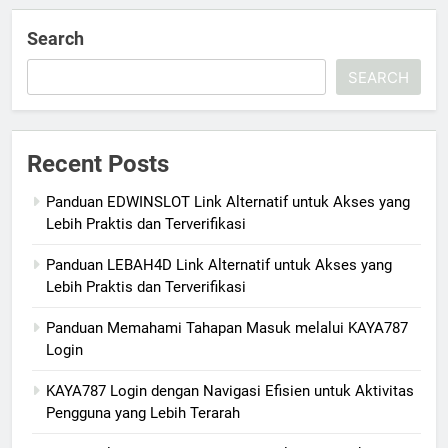
Search
SEARCH
Recent Posts
Panduan EDWINSLOT Link Alternatif untuk Akses yang
Lebih Praktis dan Terverifikasi
Panduan LEBAH4D Link Alternatif untuk Akses yang
Lebih Praktis dan Terverifikasi
Panduan Memahami Tahapan Masuk melalui KAYA787
Login
KAYA787 Login dengan Navigasi Efisien untuk Aktivitas
Pengguna yang Lebih Terarah