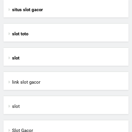
situs slot gacor
slot toto
slot
link slot gacor
slot
Slot Gacor