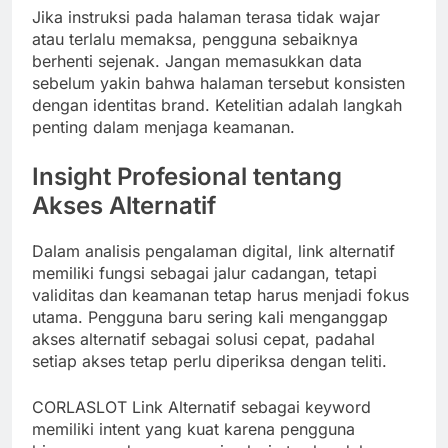
Jika instruksi pada halaman terasa tidak wajar
atau terlalu memaksa, pengguna sebaiknya
berhenti sejenak. Jangan memasukkan data
sebelum yakin bahwa halaman tersebut konsisten
dengan identitas brand. Ketelitian adalah langkah
penting dalam menjaga keamanan.
Insight Profesional tentang
Akses Alternatif
Dalam analisis pengalaman digital, link alternatif
memiliki fungsi sebagai jalur cadangan, tetapi
validitas dan keamanan tetap harus menjadi fokus
utama. Pengguna baru sering kali menganggap
akses alternatif sebagai solusi cepat, padahal
setiap akses tetap perlu diperiksa dengan teliti.
CORLASLOT Link Alternatif sebagai keyword
memiliki intent yang kuat karena pengguna