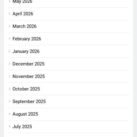
May 2026
April 2026
March 2026
February 2026
January 2026
December 2025
November 2025
October 2025
September 2025
August 2025
July 2025