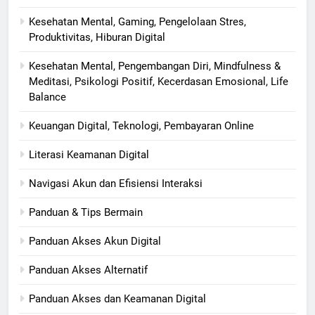
Kesehatan Mental, Gaming, Pengelolaan Stres,
Produktivitas, Hiburan Digital
Kesehatan Mental, Pengembangan Diri, Mindfulness &
Meditasi, Psikologi Positif, Kecerdasan Emosional, Life
Balance
Keuangan Digital, Teknologi, Pembayaran Online
Literasi Keamanan Digital
Navigasi Akun dan Efisiensi Interaksi
Panduan & Tips Bermain
Panduan Akses Akun Digital
Panduan Akses Alternatif
Panduan Akses dan Keamanan Digital