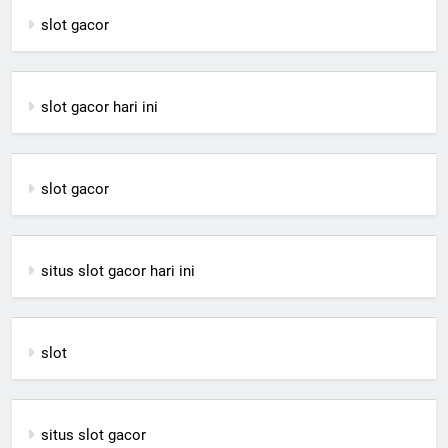
slot gacor
slot gacor hari ini
slot gacor
situs slot gacor hari ini
slot
situs slot gacor