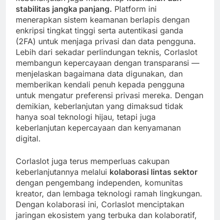
stabilitas jangka panjang.
Platform ini
menerapkan sistem keamanan berlapis dengan
enkripsi tingkat tinggi serta autentikasi ganda
(2FA) untuk menjaga privasi dan data pengguna.
Lebih dari sekadar perlindungan teknis, Corlaslot
membangun kepercayaan dengan transparansi —
menjelaskan bagaimana data digunakan, dan
memberikan kendali penuh kepada pengguna
untuk mengatur preferensi privasi mereka. Dengan
demikian, keberlanjutan yang dimaksud tidak
hanya soal teknologi hijau, tetapi juga
keberlanjutan kepercayaan dan kenyamanan
digital.
Corlaslot juga terus memperluas cakupan
keberlanjutannya melalui
kolaborasi lintas sektor
dengan pengembang independen, komunitas
kreator, dan lembaga teknologi ramah lingkungan.
Dengan kolaborasi ini, Corlaslot menciptakan
jaringan ekosistem yang terbuka dan kolaboratif,