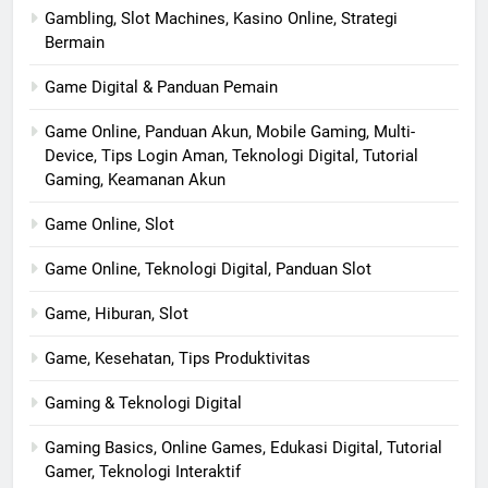
Gambling, Slot Machines, Kasino Online, Strategi
Bermain
Game Digital & Panduan Pemain
Game Online, Panduan Akun, Mobile Gaming, Multi-
Device, Tips Login Aman, Teknologi Digital, Tutorial
Gaming, Keamanan Akun
Game Online, Slot
Game Online, Teknologi Digital, Panduan Slot
Game, Hiburan, Slot
Game, Kesehatan, Tips Produktivitas
Gaming & Teknologi Digital
Gaming Basics, Online Games, Edukasi Digital, Tutorial
Gamer, Teknologi Interaktif