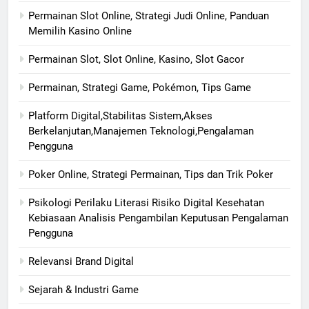
Permainan Slot Online, Strategi Judi Online, Panduan
Memilih Kasino Online
Permainan Slot, Slot Online, Kasino, Slot Gacor
Permainan, Strategi Game, Pokémon, Tips Game
Platform Digital,Stabilitas Sistem,Akses
Berkelanjutan,Manajemen Teknologi,Pengalaman
Pengguna
Poker Online, Strategi Permainan, Tips dan Trik Poker
Psikologi Perilaku Literasi Risiko Digital Kesehatan
Kebiasaan Analisis Pengambilan Keputusan Pengalaman
Pengguna
Relevansi Brand Digital
Sejarah & Industri Game