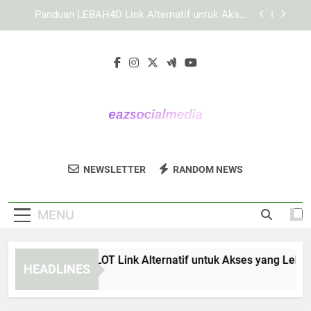
Skip
Panduan Memahami Tahapan Masuk melalui
to
KAYA787 Login
content
KAYA787 Login dengan Navigasi Efisien untuk
Aktivitas Pengguna yang Lebih Terarah
Panduan EDWINSLOT Link Alternatif untuk Akses
yang Lebih Praktis dan Terverifikasi
Panduan LEBAH4D Link Alternatif untuk Akses
yang Lebih Praktis dan Terverifikasi
Panduan Memahami Tahapan Masuk melalui
KAYA787 Login
Eaz Social Media
Optimalkan Manajemen Media Sosial Anda
KAYA787 Login dengan Navigasi Efisien untuk
NEWSLETTER
RANDOM NEWS
Aktivitas Pengguna yang Lebih Terarah
Dengan Layanan Dari Eaz Social Media.
MENU
nduan EDWINSLOT Link Alternatif untuk Akses yang Lebih Prakt
HEADLINES
Weeks Ago