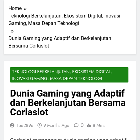
Home
Teknologi Berkelanjutan, Ekosistem Digital, Inovasi
Gaming, Masa Depan Teknologi
Dunia Gaming yang Adaptif dan Berkelanjutan
Bersama Corlaslot
TEKNOLOGI BERKELANJUTAN, EKOSISTEM DIGITAL,
INOVASI GAMING, MASA DEPAN TEKNOLOGI
Dunia Gaming yang Adaptif
dan Berkelanjutan Bersama
Corlaslot
0
1bd289d
9 Months Ago
8 Mins