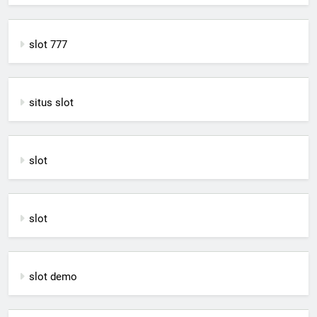
slot 777
situs slot
slot
slot
slot demo