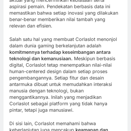
aktual yang mencerminkan kebiasaan serta
aspirasi pemain. Pendekatan berbasis data ini
memastikan bahwa setiap inovasi yang dilakukan
benar-benar memberikan nilai tambah yang
relevan dan efisien.
Salah satu hal yang membuat Corlaslot menonjol
dalam dunia gaming berkelanjutan adalah
komitmennya terhadap keseimbangan antara
teknologi dan kemanusiaan.
Meskipun berbasis
digital, Corlaslot tetap menempatkan nilai-nilai
human-centered design dalam setiap proses
pengembangannya. Setiap fitur dan desain
antarmuka dibuat untuk memudahkan interaksi
manusia dengan teknologi, bukan
menggantikannya. Inilah yang menjadikan
Corlaslot sebagai platform yang tidak hanya
pintar, tetapi juga manusiawi.
Di sisi lain, Corlaslot memahami bahwa
keberlanjutan juga mencakup
keamanan dan