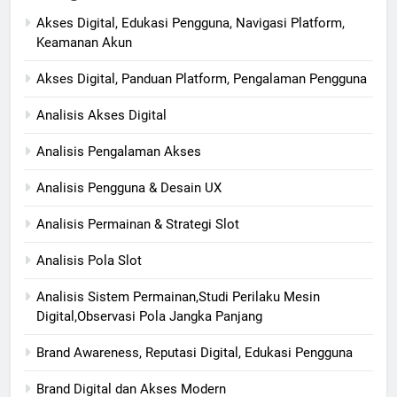
Akses Digital, Edukasi Pengguna, Navigasi Platform,
Keamanan Akun
Akses Digital, Panduan Platform, Pengalaman Pengguna
Analisis Akses Digital
Analisis Pengalaman Akses
Analisis Pengguna & Desain UX
Analisis Permainan & Strategi Slot
Analisis Pola Slot
Analisis Sistem Permainan,Studi Perilaku Mesin
Digital,Observasi Pola Jangka Panjang
Brand Awareness, Reputasi Digital, Edukasi Pengguna
Brand Digital dan Akses Modern