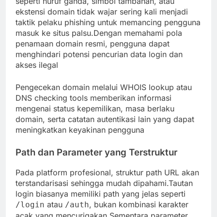
seperti huruf ganda, simbol tambahan, atau
ekstensi domain tidak wajar sering kali menjadi
taktik pelaku phishing untuk memancing pengguna
masuk ke situs palsu.Dengan memahami pola
penamaan domain resmi, pengguna dapat
menghindari potensi pencurian data login dan
akses ilegal
Pengecekan domain melalui WHOIS lookup atau
DNS checking tools memberikan informasi
mengenai status kepemilikan, masa berlaku
domain, serta catatan autentikasi lain yang dapat
meningkatkan keyakinan pengguna
Path dan Parameter yang Terstruktur
Pada platform profesional, struktur path URL akan
terstandarisasi sehingga mudah dipahami.Tautan
login biasanya memiliki path yang jelas seperti
atau
, bukan kombinasi karakter
/login
/auth
acak yang mencurigakan.Sementara parameter