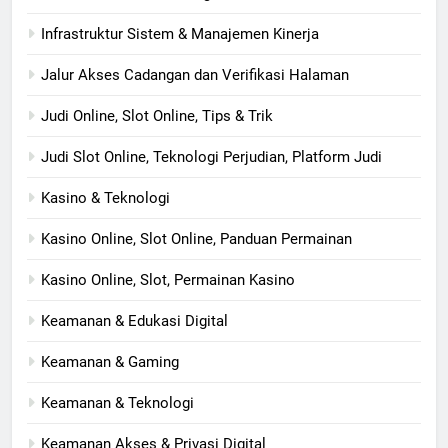
Infrastruktur Sistem & Manajemen Kinerja
Jalur Akses Cadangan dan Verifikasi Halaman
Judi Online, Slot Online, Tips & Trik
Judi Slot Online, Teknologi Perjudian, Platform Judi
Kasino & Teknologi
Kasino Online, Slot Online, Panduan Permainan
Kasino Online, Slot, Permainan Kasino
Keamanan & Edukasi Digital
Keamanan & Gaming
Keamanan & Teknologi
Keamanan Akses & Privasi Digital