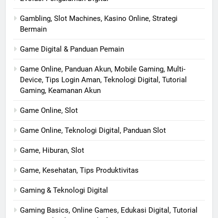
Gambling, Slot Machines, Kasino Online, Strategi
Bermain
Game Digital & Panduan Pemain
Game Online, Panduan Akun, Mobile Gaming, Multi-
Device, Tips Login Aman, Teknologi Digital, Tutorial
Gaming, Keamanan Akun
Game Online, Slot
Game Online, Teknologi Digital, Panduan Slot
Game, Hiburan, Slot
Game, Kesehatan, Tips Produktivitas
Gaming & Teknologi Digital
Gaming Basics, Online Games, Edukasi Digital, Tutorial