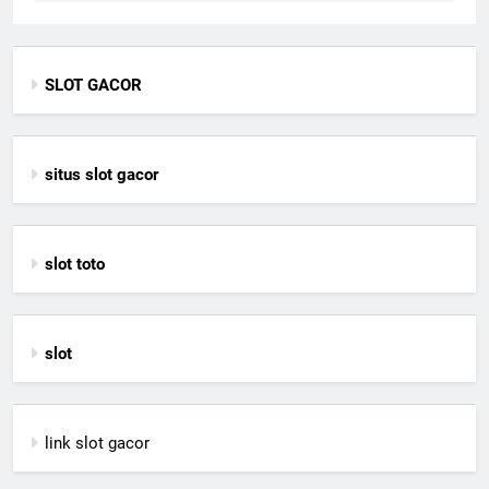
SLOT GACOR
situs slot gacor
slot toto
slot
link slot gacor