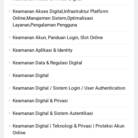
Keamanan Akses Digital,Infrastruktur Platform
Online,Manajemen Sistem,Optimalisasi
Layanan,Pengalaman Pengguna
Keamanan Akun, Panduan Login, Slot Online
Keamanan Aplikasi & Identity
Keamanan Data & Regulasi Digital
Keamanan Digital
Keamanan Digital / Sistem Login / User Authentication
Keamanan Digital & Privasi
Keamanan Digital & Sistem Autentikasi
Keamanan Digital | Teknologi & Privasi | Proteksi Akun
Online