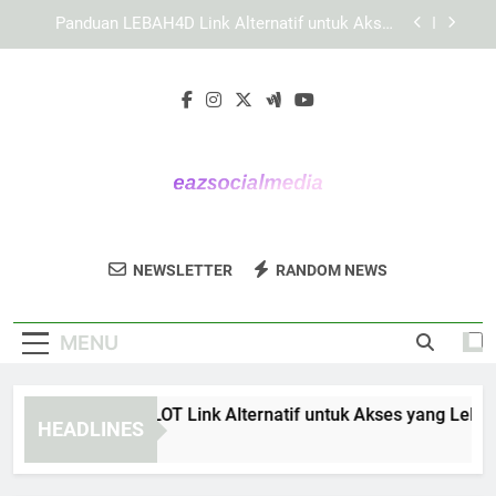
Skip
Panduan Memahami Tahapan Masuk melalui
to
KAYA787 Login
content
KAYA787 Login dengan Navigasi Efisien untuk
Aktivitas Pengguna yang Lebih Terarah
Panduan EDWINSLOT Link Alternatif untuk Akses
yang Lebih Praktis dan Terverifikasi
Panduan LEBAH4D Link Alternatif untuk Akses
yang Lebih Praktis dan Terverifikasi
Panduan Memahami Tahapan Masuk melalui
KAYA787 Login
Eaz Social Media
Optimalkan Manajemen Media Sosial Anda
KAYA787 Login dengan Navigasi Efisien untuk
NEWSLETTER
RANDOM NEWS
Aktivitas Pengguna yang Lebih Terarah
Dengan Layanan Dari Eaz Social Media.
MENU
nduan EDWINSLOT Link Alternatif untuk Akses yang Lebih Prakt
HEADLINES
eeks Ago