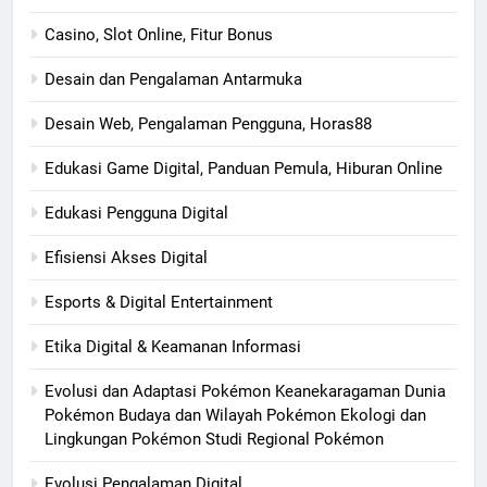
Casino, Slot Online, Fitur Bonus
Desain dan Pengalaman Antarmuka
Desain Web, Pengalaman Pengguna, Horas88
Edukasi Game Digital, Panduan Pemula, Hiburan Online
Edukasi Pengguna Digital
Efisiensi Akses Digital
Esports & Digital Entertainment
Etika Digital & Keamanan Informasi
Evolusi dan Adaptasi Pokémon Keanekaragaman Dunia
Pokémon Budaya dan Wilayah Pokémon Ekologi dan
Lingkungan Pokémon Studi Regional Pokémon
Evolusi Pengalaman Digital