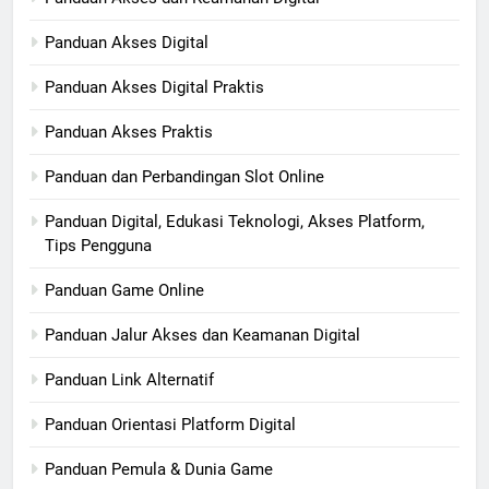
Panduan Akses Digital
Panduan Akses Digital Praktis
Panduan Akses Praktis
Panduan dan Perbandingan Slot Online
Panduan Digital, Edukasi Teknologi, Akses Platform,
Tips Pengguna
Panduan Game Online
Panduan Jalur Akses dan Keamanan Digital
Panduan Link Alternatif
Panduan Orientasi Platform Digital
Panduan Pemula & Dunia Game