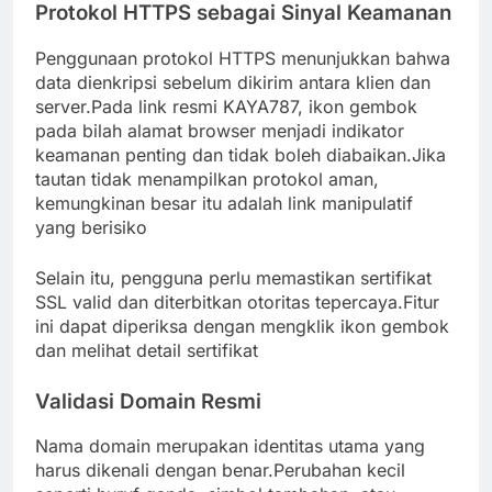
Protokol HTTPS sebagai Sinyal Keamanan
Penggunaan protokol HTTPS menunjukkan bahwa
data dienkripsi sebelum dikirim antara klien dan
server.Pada link resmi KAYA787, ikon gembok
pada bilah alamat browser menjadi indikator
keamanan penting dan tidak boleh diabaikan.Jika
tautan tidak menampilkan protokol aman,
kemungkinan besar itu adalah link manipulatif
yang berisiko
Selain itu, pengguna perlu memastikan sertifikat
SSL valid dan diterbitkan otoritas tepercaya.Fitur
ini dapat diperiksa dengan mengklik ikon gembok
dan melihat detail sertifikat
Validasi Domain Resmi
Nama domain merupakan identitas utama yang
harus dikenali dengan benar.Perubahan kecil