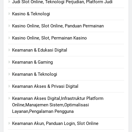
Judi Slot Online, Teknologi Perjudian, Platform Judi
Kasino & Teknologi
Kasino Online, Slot Online, Panduan Permainan
Kasino Online, Slot, Permainan Kasino
Keamanan & Edukasi Digital
Keamanan & Gaming
Keamanan & Teknologi
Keamanan Akses & Privasi Digital
Keamanan Akses Digital,Infrastruktur Platform
Online,Manajemen Sistem,Optimalisasi
Layanan,Pengalaman Pengguna
Keamanan Akun, Panduan Login, Slot Online