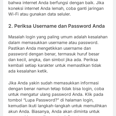
bahwa internet Anda berfungsi dengan baik. Jika
koneksi internet Anda lemah, coba ganti jaringan
Wi-Fi atau gunakan data seluler.
2.
Periksa Username dan Password Anda
Masalah login yang paling umum adalah kesalahan
dalam memasukkan username atau password.
Pastikan Anda mengetikkan username dan
password dengan benar, termasuk huruf besar
dan kecil, angka, dan simbol jika ada. Periksa
kembali setiap karakter untuk memastikan tidak
ada kesalahan ketik.
Jika Anda yakin sudah memasukkan informasi
dengan benar namun tetap tidak bisa login, coba
untuk mengatur ulang password Anda. Klik pada
tombol “Lupa Password?” di halaman login,
kemudian ikuti langkah-langkah untuk memulihkan
akun Anda. Biasanya, Anda akan diminta untuk