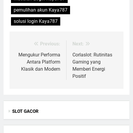
pemulihan akun Kaya787
solusi login Kaya787
Previous:
Next:
Post
navigation
Mengukur Performa
Corlaslot: Rutinitas
Antara Platform
Gaming yang
Klasik dan Modern
Memberi Energi
Positif
SLOT GACOR