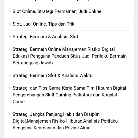
Slot Online, Strategi Permainan, Judi Online
Slot, Judi Online, Tips dan Trik
Strategi Bermain & Analisis Slot
Strategi Bermain Online Manajemen Risiko Digital
Edukasi Pengguna Panduan Situs Judi Perilaku Bermain
Bertanggung Jawab
Strategi Bermain Slot & Analisis Waktu
Strategi dan Tips Game Kerja Sama Tim Hiburan Digital
Pengembangan Skill Gaming Psikologi dan Kognisi
Game
Strategi Jangka Panjang,Habit dan Disiplin
Digital,Manajemen Risiko Hiburan,Analisis Perilaku
Pengguna,Keamanan dan Privasi Akun