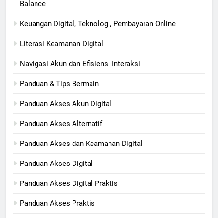
Balance
Keuangan Digital, Teknologi, Pembayaran Online
Literasi Keamanan Digital
Navigasi Akun dan Efisiensi Interaksi
Panduan & Tips Bermain
Panduan Akses Akun Digital
Panduan Akses Alternatif
Panduan Akses dan Keamanan Digital
Panduan Akses Digital
Panduan Akses Digital Praktis
Panduan Akses Praktis