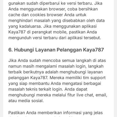
gunakan sudah diperbarui ke versi terbaru. Jika
Anda menggunakan browser, coba bersihkan
cache dan cookies browser Anda untuk
menghindari masalah yang disebabkan oleh data
yang kadaluarsa. Jika menggunakan aplikasi
Kaya787 di perangkat mobile, pastikan Anda
mengunduh versi terbaru dari aplikasi tersebut.
6.
Hubungi Layanan Pelanggan Kaya787
Jika Anda sudah mencoba semua langkah di atas
namun masih mengalami masalah login, langkah
terbaik berikutnya adalah menghubungi layanan
pelanggan Kaya787. Mereka memiliki tim support
yang siap membantu Anda mengatasi berbagai
masalah teknis terkait login. Anda dapat
menghubungi mereka melalui fitur live chat, email,
atau media sosial.
Pastikan Anda memberikan informasi yang jelas