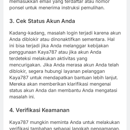
memasukkan email yang terdaftar atau nomor
ponsel untuk menerima instruksi pemulihan.
3.
Cek Status Akun Anda
Kadang-kadang, masalah login terjadi karena akun
Anda diblokir atau dinonaktifkan sementara. Hal
ini bisa terjadi jika Anda melanggar kebijakan
penggunaan Kaya787 atau jika akun Anda
terdeteksi melakukan aktivitas yang
mencurigakan. Jika Anda merasa akun Anda telah
diblokir, segera hubungi layanan pelanggan
Kaya787 untuk mendapatkan bantuan lebih lanjut.
Mereka akan memberikan klarifikasi mengenai
status akun Anda dan membantu Anda mengatasi
masalah ini.
4.
Verifikasi Keamanan
Kaya787 mungkin meminta Anda untuk melakukan
verifikasi tambahan sebagai langkah pengamanan.